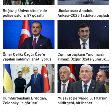
Boğaziçi Üniversitesi’nde
Uluslararası Anadolu
polise saldırı: 97 gözaltı
Ankası-2025 Tatbikatı başladı
Ömer Çelik: Özgür Özel’e
Cumhurbaşkanı Yardımcısı
yapılan saldırıyı lanetliyoruz
Yılmaz, Özgür Özel’e yumruklu
saldırıyı kınadı
Cumhurbaşkanı Erdoğan,
Müsavat Dervişoğlu: PKK’nın
Zelensky ile görüştü
bildirgesi, bir ihanet
açıklamasıdır