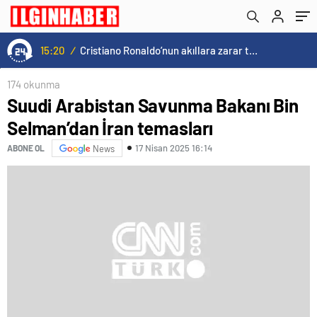
15:20
/
Cristiano Ronaldo’nun akıllara zarar tüm kariyerinin istatistiğini çıkardık !
174 okunma
Suudi Arabistan Savunma Bakanı Bin
Selman’dan İran temasları
17 Nisan 2025 16:14
ABONE OL
News