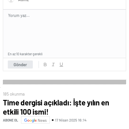
En az 10 karakter gerekli
Gönder
185 okunma
Time dergisi açıkladı: İşte yılın en
etkili 100 ismi!
17 Nisan 2025 16:14
ABONE OL
News