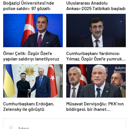
Boğaziçi Üniversitesi’nde
Uluslararası Anadolu
polise saldırı: 97 gözaltı
Ankası-2025 Tatbikatı başladı
Ömer Çelik: Özgür Özel’e
Cumhurbaşkanı Yardımcısı
yapılan saldırıyı lanetliyoruz
Yılmaz, Özgür Özel’e yumruklu
saldırıyı kınadı
Cumhurbaşkanı Erdoğan,
Müsavat Dervişoğlu: PKK’nın
Zelensky ile görüştü
bildirgesi, bir ihanet
açıklamasıdır