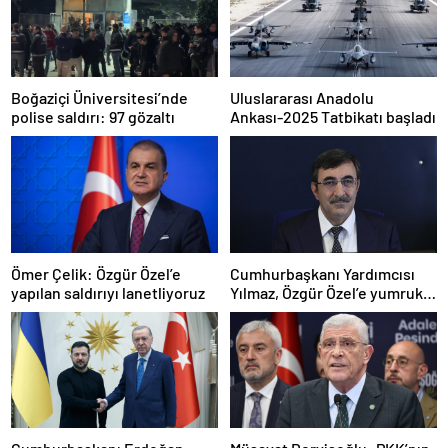
Boğaziçi Üniversitesi’nde
Uluslararası Anadolu
polise saldırı: 97 gözaltı
Ankası-2025 Tatbikatı başladı
Ömer Çelik: Özgür Özel’e
Cumhurbaşkanı Yardımcısı
yapılan saldırıyı lanetliyoruz
Yılmaz, Özgür Özel’e yumruklu
saldırıyı kınadı