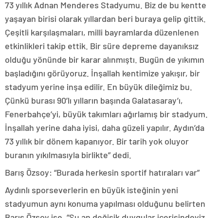
73 yıllık Adnan Menderes Stadyumu. Biz de bu kentte
yaşayan birisi olarak yıllardan beri buraya gelip gittik.
Çeşitli karşılaşmaları, milli bayramlarda düzenlenen
etkinlikleri takip ettik. Bir süre depreme dayanıksız
olduğu yönünde bir karar alınmıştı. Bugün de yıkımın
başladığını görüyoruz. İnşallah kentimize yakışır, bir
stadyum yerine inşa edilir. En büyük dileğimiz bu.
Çünkü burası 90’lı yılların başında Galatasaray’ı,
Fenerbahçe’yi, büyük takımları ağırlamış bir stadyum.
İnşallah yerine daha iyisi, daha güzeli yapılır. Aydın’da
73 yıllık bir dönem kapanıyor. Bir tarih yok oluyor
buranın yıkılmasıyla birlikte” dedi.
Barış Özsoy: “Burada herkesin sportif hatıraları var”
Aydınlı sporseverlerin en büyük isteğinin yeni
stadyumun aynı konuma yapılması olduğunu belirten
Barış Özsoy ise, “Şu an değişik duygular içerisindeyiz.