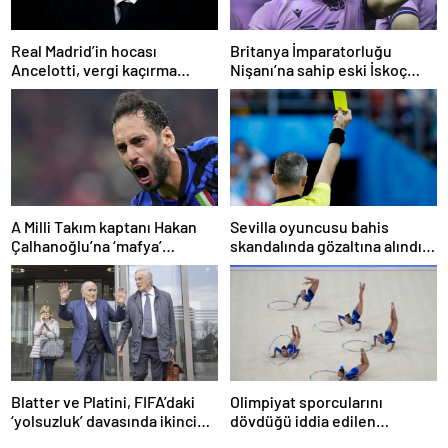
Real Madrid’in hocası
Britanya İmparatorluğu
Ancelotti, vergi kaçırma
Nişanı’na sahip eski İskoç
suçlamasıyla mahkemeye
kaptana aile içi şiddetten
çıkacak
kamu hizmeti cezası
A Milli Takım kaptanı Hakan
Sevilla oyuncusu bahis
Çalhanoğlu’na ‘mafya’
skandalında gözaltına alındı:
soruşturmasında ceza
Son dakikalarda sarı kart
görmüş
Blatter ve Platini, FIFA’daki
Olimpiyat sporcularını
‘yolsuzluk’ davasında ikinci
dövdüğü iddia edilen
kez aklandı
Azerbaycanlı antrenöre 8 yıl