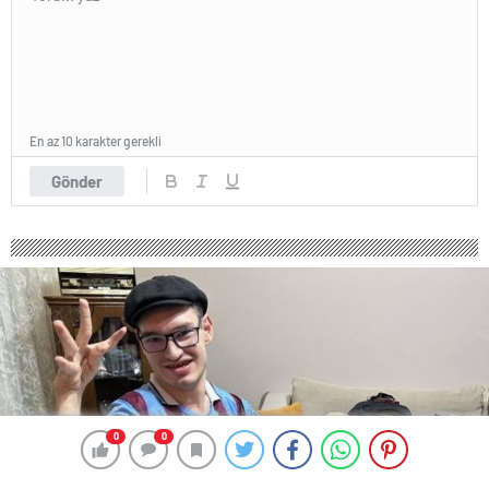
En az 10 karakter gerekli
Gönder
0
0
0
0