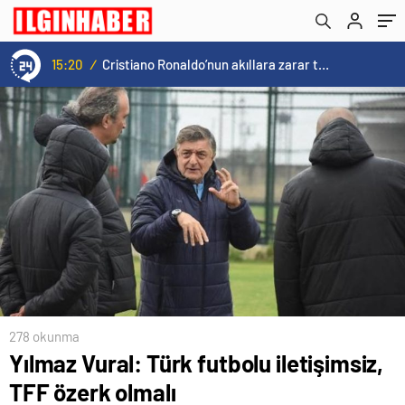
15:20
/
Cristiano Ronaldo’nun akıllara zarar tüm kariyerinin istatistiğini çıkardık !
278 okunma
Yılmaz Vural: Türk futbolu iletişimsiz,
TFF özerk olmalı