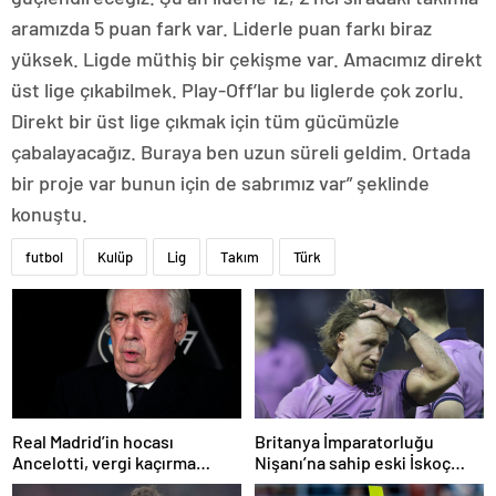
aramızda 5 puan fark var. Liderle puan farkı biraz
yüksek. Ligde müthiş bir çekişme var. Amacımız direkt
üst lige çıkabilmek. Play-Off’lar bu liglerde çok zorlu.
Direkt bir üst lige çıkmak için tüm gücümüzle
çabalayacağız. Buraya ben uzun süreli geldim. Ortada
bir proje var bunun için de sabrımız var” şeklinde
konuştu.
futbol
Kulüp
Lig
Takım
Türk
Real Madrid’in hocası
Britanya İmparatorluğu
Ancelotti, vergi kaçırma
Nişanı’na sahip eski İskoç
suçlamasıyla mahkemeye
kaptana aile içi şiddetten