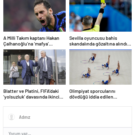
çıkacak
kamu hizmeti cezası
A Milli Takım kaptanı Hakan
Sevilla oyuncusu bahis
Çalhanoğlu’na ‘mafya’
skandalında gözaltına alındı:
soruşturmasında ceza
Son dakikalarda sarı kart
görmüş
Blatter ve Platini, FIFA’daki
Olimpiyat sporcularını
‘yolsuzluk’ davasında ikinci
dövdüğü iddia edilen
kez aklandı
Azerbaycanlı antrenöre 8 yıl
men