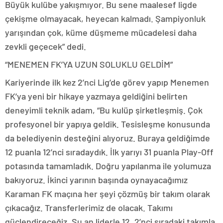
Büyük kulübe yakışmıyor. Bu sene maalesef ligde
çekişme olmayacak, heyecan kalmadı. Şampiyonluk
yarışından çok, küme düşmeme mücadelesi daha
zevkli geçecek” dedi.
“MENEMEN FK’YA UZUN SOLUKLU GELDİM”
Kariyerinde ilk kez 2’nci Lig’de görev yapıp Menemen
FK’ya yeni bir hikaye yazmaya geldiğini belirten
deneyimli teknik adam, “Bu kulüp şirketleşmiş. Çok
profesyonel bir yapıya geldik. Tesisleşme konusunda
da belediyenin desteğini alıyoruz. Buraya geldiğimde
12 puanla 12’nci sıradaydık. İlk yarıyı 31 puanla Play-Off
potasında tamamladık. Doğru yapılanma ile yolumuza
bakıyoruz. İkinci yarının başında oynayacağımız
Karaman FK maçına her şeyi çözmüş bir takım olarak
çıkacağız. Transferlerimiz de olacak. Takımı
güçlendireceğiz. Şu an liderle 12, 2’nci sıradaki takımla