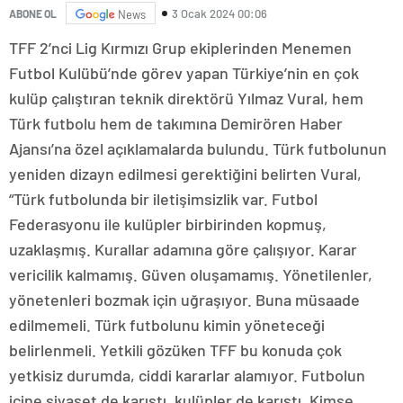
3 Ocak 2024 00:06
ABONE OL
News
TFF 2’nci Lig Kırmızı Grup ekiplerinden Menemen
Futbol Kulübü’nde görev yapan Türkiye’nin en çok
kulüp çalıştıran teknik direktörü Yılmaz Vural, hem
Türk futbolu hem de takımına Demirören Haber
Ajansı’na özel açıklamalarda bulundu. Türk futbolunun
yeniden dizayn edilmesi gerektiğini belirten Vural,
“Türk futbolunda bir iletişimsizlik var. Futbol
Federasyonu ile kulüpler birbirinden kopmuş,
uzaklaşmış. Kurallar adamına göre çalışıyor. Karar
vericilik kalmamış. Güven oluşamamış. Yönetilenler,
yönetenleri bozmak için uğraşıyor. Buna müsaade
edilmemeli. Türk futbolunu kimin yöneteceği
belirlenmeli. Yetkili gözüken TFF bu konuda çok
yetkisiz durumda, ciddi kararlar alamıyor. Futbolun
içine siyaset de karıştı, kulüpler de karıştı. Kimse