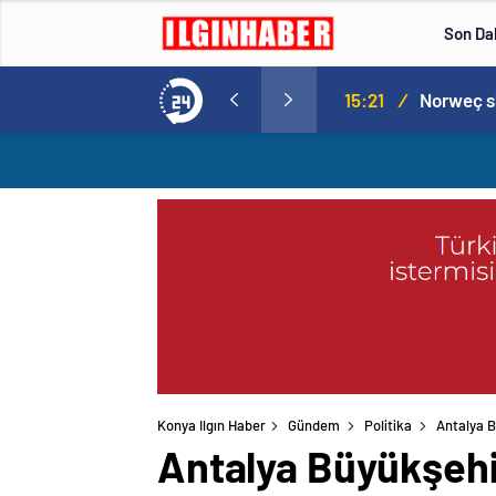
Son Da
Norweç silahlı kuvvetleri kadınlardan oluşan özel kuvvetler eğitimlerini başlattı.
15:20
/
Konya Ilgın Haber
Gündem
Politika
Antalya B
Antalya Büyükşehi