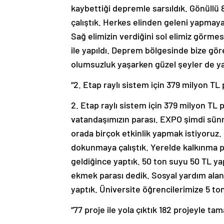
kaybettiği depremle sarsıldık. Gönüllü 8
çalıştık. Herkes elinden geleni yapmaya ç
Sağ elimizin verdiğini sol elimiz görmes
ile yapıldı. Deprem bölgesinde bize görev
olumsuzluk yaşarken güzel şeyler de yaşa
“2. Etap raylı sistem için 379 milyon TL
2. Etap raylı sistem için 379 milyon TL 
vatandaşımızın parası. EXPO şimdi sünn
orada birçok etkinlik yapmak istiyoruz. S
dokunmaya çalıştık. Yerelde kalkınma p
geldiğince yaptık. 50 ton suyu 50 TL ya
ekmek parası dedik. Sosyal yardım alan
yaptık. Üniversite öğrencilerimize 5 to
“77 proje ile yola çıktık 182 projeyle ta