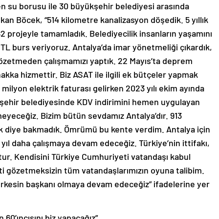
ilen su borusu ile 30 büyükşehir belediyesi arasında
aşkan Böcek, “514 kilometre kanalizasyon döşedik. 5 yıllık
 182 projeyle tamamladık. Belediyecilik insanların yaşamını
 TL burs veriyoruz. Antalya’da imar yönetmeliği çıkardık,
gözetmeden çalışmamızı yaptık. 22 Mayıs’ta deprem
akka hizmettir. Biz ASAT ile ilgili ek bütçeler yapmak
 milyon elektrik faturası gelirken 2023 yılı ekim ayında
ükşehir belediyesinde KDV indirimini hemen uygulayan
meyeceğiz. Bizim bütün sevdamız Antalya’dır. 913
ık diye bakmadık. Ömrümü bu kente verdim. Antalya için
5 yıl daha çalışmaya devam edeceğiz. Türkiye’nin ittifakı,
ştur. Kendisini Türkiye Cumhuriyeti vatandaşı kabul
ti gözetmeksizin tüm vatandaşlarımızın oyuna talibim.
erkesin başkanı olmaya devam edeceğiz” ifadelerine yer
 60’ıncısını biz yapacağız”