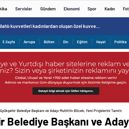
kika
Servisler
Gündem
Ekonomi
Spor
Kadın
Fot
Cristiano Ronaldo’nun akıllara zarar tüm kariyerinin istatistiğini çıkardık !
3.Sayfa
Avrupa
Bülten
Din
Eğitim
Hayat
Politika
üyükşehir Belediye Başkanı ve Adayı Muhittin Böcek, Yeni Projelerini Tanıttı
r Belediye Başkanı ve Adayı