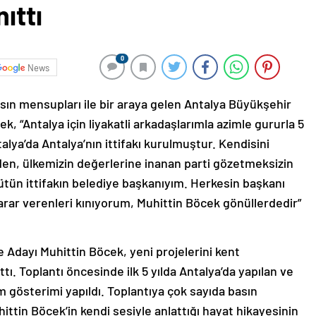
ıttı
0
News
asın mensupları ile bir araya gelen Antalya Büyükşehir
, “Antalya için liyakatli arkadaşlarımla azimle gururla 5
lya’da Antalya’nın ittifakı kurulmuştur. Kendisini
en, ülkemizin değerlerine inanan parti gözetmeksizin
ütün ittifakın belediye başkanıyım. Herkesin başkanı
rar verenleri kınıyorum, Muhittin Böcek gönüllerdedir”
 Adayı Muhittin Böcek, yeni projelerini kent
ı. Toplantı öncesinde ilk 5 yılda Antalya’da yapılan ve
 gösterimi yapıldı. Toplantıya çok sayıda basın
ttin Böcek’in kendi sesiyle anlattığı hayat hikayesinin