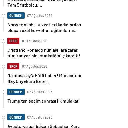
Tam 5 futbolcu….
GÜNDEM
07 Ağustos 2026
Norweç silahlı kuvvetleri kadınlardan
oluşan özel kuvvetler eğitimlerini
başlattı.
SPOR
07 Ağustos 2026
Cristiano Ronaldo’nun akıllara zarar
tüm kariyerinin istatistiğini çıkardık !
SPOR
07 Ağustos 2026
Galatasaray’a kötü haber! Monaco’dan
flaş Onyekuru kararı.
GÜNDEM
07 Ağustos 2026
Trump’tan seçim sonrası ilk mülakat
GÜNDEM
07 Ağustos 2026
Avusturya başbakanı Sebastian Kurz