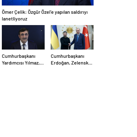
Ömer Çelik: Özgür Özel’e yapılan saldırıyı
lanetliyoruz
Cumhurbaşkanı
Cumhurbaşkanı
Yardımcısı Yılmaz,
Erdoğan, Zelensky
Özgür Özel’e
ile görüştü
yumruklu saldırıyı
kınadı