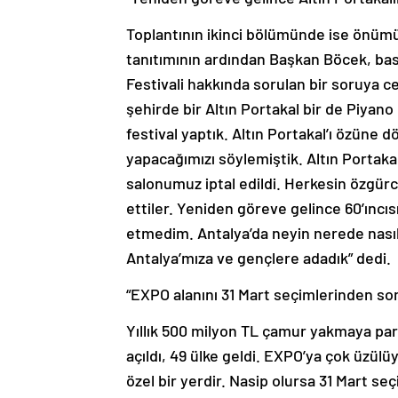
Toplantının ikinci bölümünde ise önümüzd
tanıtımının ardından Başkan Böcek, bası
Festivali hakkında sorulan bir soruya 
şehirde bir Altın Portakal bir de Piyano
festival yaptık. Altın Portakal’ı özüne dö
yapacağımızı söylemiştik. Altın Portakal 4 
salonumuz iptal edildi. Herkesin özgürc
ettiler. Yeniden göreve gelince 60’ıncı
etmedim. Antalya’da neyin nerede nasıl 
Antalya’mıza ve gençlere adadık” dedi.
“EXPO alanını 31 Mart seçimlerinden so
Yıllık 500 milyon TL çamur yakmaya para
açıldı, 49 ülke geldi. EXPO’ya çok üzü
özel bir yerdir. Nasip olursa 31 Mart s