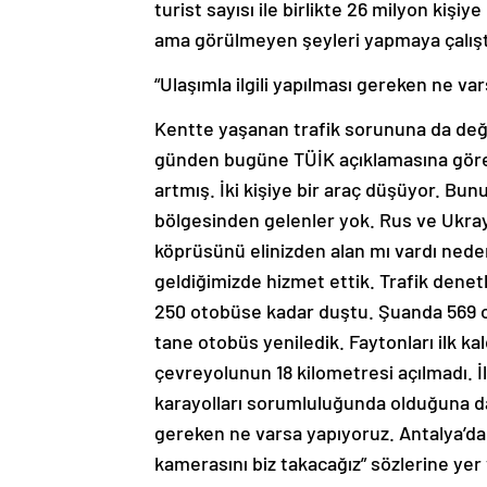
turist sayısı ile birlikte 26 milyon kiş
ama görülmeyen şeyleri yapmaya çalıştı
“Ulaşımla ilgili yapılması gereken ne va
Kentte yaşanan trafik sorununa da değin
günden bugüne TÜİK açıklamasına göre n
artmış. İki kişiye bir araç düşüyor. Bun
bölgesinden gelenler yok. Rus ve Ukrayn
köprüsünü elinizden alan mı vardı nede
geldiğimizde hizmet ettik. Trafik denet
250 otobüse kadar duştu. Şuanda 569 ot
tane otobüs yeniledik. Faytonları ilk kal
çevreyolunun 18 kilometresi açılmadı. 
karayolları sorumluluğunda olduğuna dair
gereken ne varsa yapıyoruz. Antalya’da 
kamerasını biz takacağız” sözlerine yer 