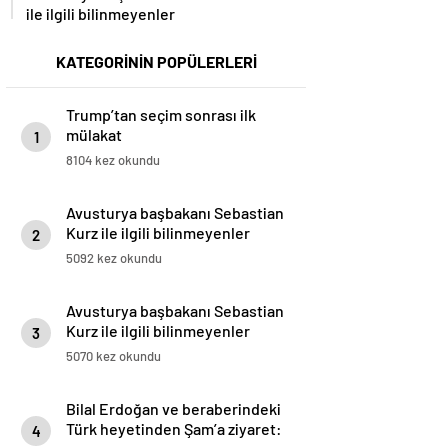
ile ilgili bilinmeyenler
KATEGORİNİN POPÜLERLERİ
Trump’tan seçim sonrası ilk
mülakat
1
8104 kez okundu
Avusturya başbakanı Sebastian
Kurz ile ilgili bilinmeyenler
2
5092 kez okundu
Avusturya başbakanı Sebastian
Kurz ile ilgili bilinmeyenler
3
5070 kez okundu
Bilal Erdoğan ve beraberindeki
Türk heyetinden Şam’a ziyaret:
4