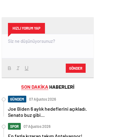
HIZLI YORUM YAP
GÖNDER
SON DAKİKA
HABERLERİ
GÜNDEM
07 Ağustos 2026
Joe Biden 6 aylık hedeflerini açıkladı.
Senato buz gibi…
SPOR
07 Ağustos 2026
En fazla kızaran takım Antalyaspor!