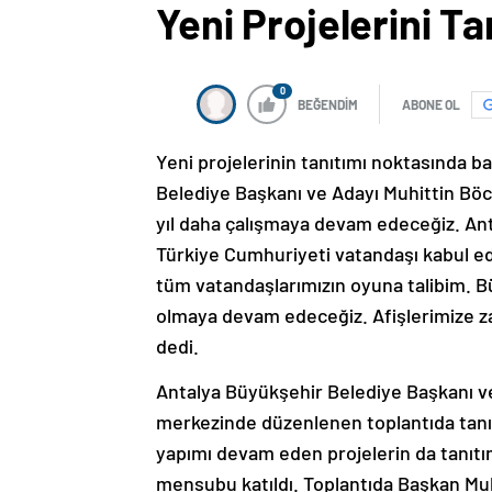
Yeni Projelerini Tan
0
BEĞENDİM
ABONE OL
Yeni projelerinin tanıtımı noktasında b
Belediye Başkanı ve Adayı Muhittin Böcek
yıl daha çalışmaya devam edeceğiz. Anta
Türkiye Cumhuriyeti vatandaşı kabul ed
tüm vatandaşlarımızın oyuna talibim. B
olmaya devam edeceğiz. Afişlerimize za
dedi.
Antalya Büyükşehir Belediye Başkanı ve
merkezinde düzenlenen toplantıda tanıtt
yapımı devam eden projelerin da tanıtım
mensubu katıldı. Toplantıda Başkan Muhi