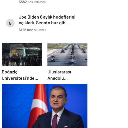
Emevi Camii’nde namaz kıldılar
3582 kez okundu
Joe Biden 6 aylık hedeflerini
açıkladı. Senato buz gibi…
5
3126 kez okundu
Boğaziçi
Uluslararası
Üniversitesi’nde
Anadolu
polise saldırı: 97
Ankası-2025
gözaltı
Tatbikatı başladı