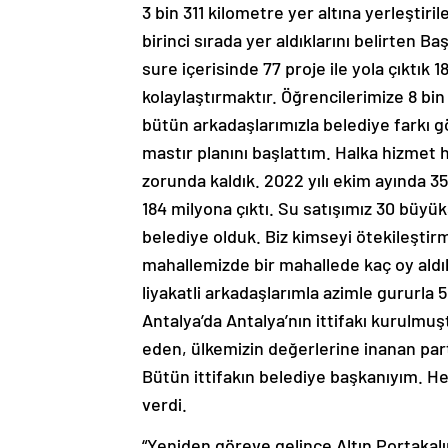
3 bin 311 kilometre yer altına yerleştir
birinci sırada yer aldıklarını belirten B
sure içerisinde 77 proje ile yola çıktık
kolaylaştırmaktır. Öğrencilerimize 8 bin
bütün arkadaşlarımızla belediye farkı 
mastır planını başlattım. Halka hizmet h
zorunda kaldık. 2022 yılı ekim ayında 35
184 milyona çıktı. Su satışımız 30 büy
belediye olduk. Biz kimseyi ötekileştir
mahallemizde bir mahallede kaç oy ald
liyakatli arkadaşlarımla azimle gururla 
Antalya’da Antalya’nın ittifakı kurulmu
eden, ülkemizin değerlerine inanan par
Bütün ittifakın belediye başkanıyım. H
verdi.
“Yeniden göreve gelince Altın Portakalın