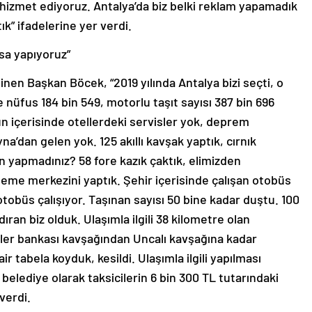
iye hizmet ediyoruz. Antalya’da biz belki reklam yapamadık
k” ifadelerine yer verdi.
rsa yapıyoruz”
en Başkan Böcek, “2019 yılında Antalya bizi seçti, o
üfus 184 bin 549, motorlu taşıt sayısı 387 bin 696
un içerisinde otellerdeki servisler yok, deprem
a’dan gelen yok. 125 akıllı kavşak yaptık, cırnık
n yapmadınız? 58 fore kazık çaktık, elimizden
leme merkezini yaptık. Şehir içerisinde çalışan otobüs
obüs çalışıyor. Taşınan sayısı 50 bine kadar duştu. 100
dıran biz olduk. Ulaşımla ilgili 38 kilometre olan
İller bankası kavşağından Uncalı kavşağına kadar
 tabela koyduk, kesildi. Ulaşımla ilgili yapılması
belediye olarak taksicilerin 6 bin 300 TL tutarındaki
verdi.