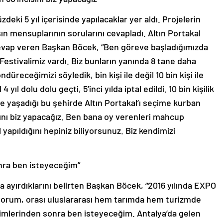
eki 5 yıl içerisinde yapılacaklar yer aldı. Projelerin
n mensuplarının sorularını cevapladı. Altın Portakal
cevap veren Başkan Böcek, “Ben göreve başladığımızda
 Festivalimiz vardı. Biz bunların yanında 8 tane daha
ndüreceğimizi söyledik, bin kişi ile değil 10 bin kişi ile
yıl dolu dolu geçti, 5’inci yılda iptal edildi. 10 bin kişilik
e yaşadığı bu şehirde Altın Portakal’ı seçime kurban
sını biz yapacağız. Ben bana oy verenleri mahcup
yapıldığını hepiniz biliyorsunuz. Biz kendimizi
nra ben isteyeceğim”
 ayırdıklarını belirten Başkan Böcek, “2016 yılında EXPO
lüyorum, orası uluslararası hem tarımda hem turizmde
eçimlerinden sonra ben isteyeceğim. Antalya’da gelen