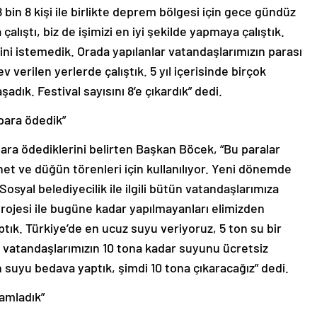
 bin 8 kişi ile birlikte deprem bölgesi için gece gündüz
alıştı, biz de işimizi en iyi şekilde yapmaya çalıştık.
ini istemedik. Orada yapılanlar vatandaşlarımızın parası
 verilen yerlerde çalıştık. 5 yıl içerisinde birçok
dık. Festival sayısını 8’e çıkardık” dedi.
 para ödedik”
para ödediklerini belirten Başkan Böcek, “Bu paralar
et ve düğün törenleri için kullanılıyor. Yeni dönemde
osyal belediyecilik ile ilgili bütün vatandaşlarımıza
rojesi ile bugüne kadar yapılmayanları elimizden
ptık. Türkiye’de en ucuz suyu veriyoruz, 5 ton su bir
 vatandaşlarımızın 10 tona kadar suyunu ücretsiz
n suyu bedava yaptık, şimdi 10 tona çıkaracağız” dedi.
mamladık”