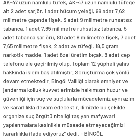
AK-47 uzun namlulu tüfek, AK-47 uzun namlulu tüfeğe
ait 2 adet şarjör, 1 adet hücum yeleği, 98 adet 7.62
milimetre çapında fişek, 3 adet 9 milimetre ruhsatsız
tabanca, 1 adet 7.65 milimetre ruhsatsız tabanca, 5
adet tabanca şarjörü, 80 adet 9 milimetre fişek, 7 adet
7.65 milimetre fişek, 2 adet av tüfeği, 18,5 gram
narkotik madde, 1 adet özel üretim bıçak, 8 adet cep
telefonu ele geçirilmiş olup, toplam 12 şüpheli şahıs
hakkında işlem başlatılmıştır. Soruşturma çok yönlü
devam etmektedir. Bingöl Valiliği olarak emniyet ve
jandarma kolluk kuvvetlerimizle halkımızın huzur ve
güvenliği için suç ve suçlularla mücadelemiz aynı azim
ve kararlılıkla devam edecektir. İlimizde bu şekilde
organize suç örgütü niteliği taşıyan mafyavari
yapılanmalara kesinlikle müsaade etmeyeceğimizi
kararlılıkla ifade ediyoruz” dedi. – BİNGÖL