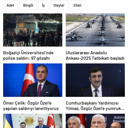
Adet
Bingöl
İş
Olaylar
Silah
Boğaziçi Üniversitesi’nde
Uluslararası Anadolu
polise saldırı: 97 gözaltı
Ankası-2025 Tatbikatı başladı
Ömer Çelik: Özgür Özel’e
Cumhurbaşkanı Yardımcısı
yapılan saldırıyı lanetliyoruz
Yılmaz, Özgür Özel’e yumruklu
saldırıyı kınadı