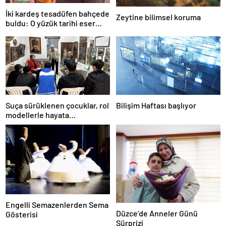
İki kardeş tesadüfen bahçede
Zeytine bilimsel koruma
buldu: O yüzük tarihi eser
çıktı!
Suça sürüklenen çocuklar, rol
Bilişim Haftası başlıyor
modellerle hayata
hazırlanıyor
Engelli Semazenlerden Sema
Düzce’de Anneler Günü
Gösterisi
Sürprizi