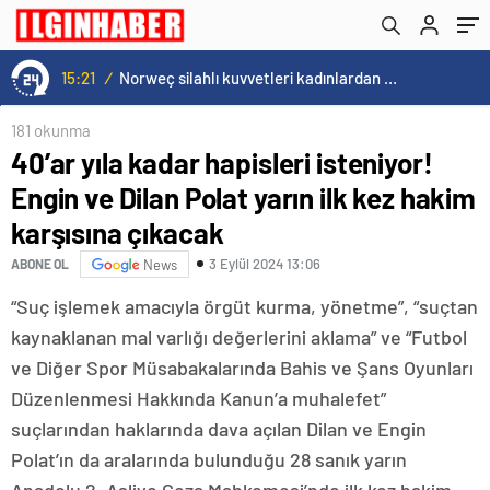
çıkacak
15:21
/
Norweç silahlı kuvvetleri kadınlardan oluşan özel kuvvetler eğitimlerini başlattı.
181 okunma
40’ar yıla kadar hapisleri isteniyor!
Engin ve Dilan Polat yarın ilk kez hakim
karşısına çıkacak
3 Eylül 2024 13:06
ABONE OL
News
“Suç işlemek amacıyla örgüt kurma, yönetme”, “suçtan
kaynaklanan mal varlığı değerlerini aklama” ve “Futbol
ve Diğer Spor Müsabakalarında Bahis ve Şans Oyunları
Düzenlenmesi Hakkında Kanun’a muhalefet”
suçlarından haklarında dava açılan Dilan ve Engin
Polat’ın da aralarında bulunduğu 28 sanık yarın
Anadolu 2. Asliye Ceza Mahkemesi’nde ilk kez hakim