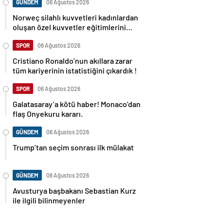
GÜNDEM
06 Ağustos 2026
Norweç silahlı kuvvetleri kadınlardan
oluşan özel kuvvetler eğitimlerini
başlattı.
SPOR
06 Ağustos 2026
Cristiano Ronaldo’nun akıllara zarar
tüm kariyerinin istatistiğini çıkardık !
SPOR
06 Ağustos 2026
Galatasaray’a kötü haber! Monaco’dan
flaş Onyekuru kararı.
GÜNDEM
06 Ağustos 2026
Trump’tan seçim sonrası ilk mülakat
GÜNDEM
06 Ağustos 2026
Avusturya başbakanı Sebastian Kurz
ile ilgili bilinmeyenler