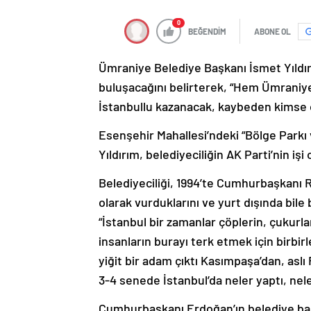
0
BEĞENDİM
ABONE OL
Ümraniye Belediye Başkanı İsmet Yıldır
buluşacağını belirterek, “Hem Ümraniye
İstanbullu kazanacak, kaybeden kimse 
Esenşehir Mahallesi’ndeki “Bölge Parkı
Yıldırım, belediyeciliğin AK Parti’nin iş
Belediyeciliği, 1994’te Cumhurbaşkanı 
olarak vurduklarını ve yurt dışında bile
“İstanbul bir zamanlar çöplerin, çukurla
insanların burayı terk etmek için birbirle
yiğit bir adam çıktı Kasımpaşa’dan, aslı
3-4 senede İstanbul’da neler yaptı, nel
Cumhurbaşkanı Erdoğan’ın belediye baş