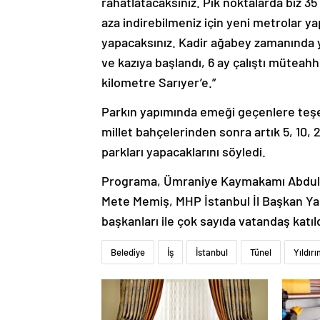
rahatlatacaksınız. Pik noktalarda biz 35 
aza indirebilmeniz için yeni metrolar ya
yapacaksınız. Kadir ağabey zamanında yap
ve kazıya başlandı, 6 ay çalıştı müteahhi
kilometre Sarıyer’e.”
Parkın yapımında emeği geçenlere teşek
millet bahçelerinden sonra artık 5, 10,
parkları yapacaklarını söyledi.
Programa, Ümraniye Kaymakamı Abdulaz
Mete Memiş, MHP İstanbul İl Başkan Yar
başkanları ile çok sayıda vatandaş katıld
Belediye
İş
İstanbul
Tünel
Yıldır