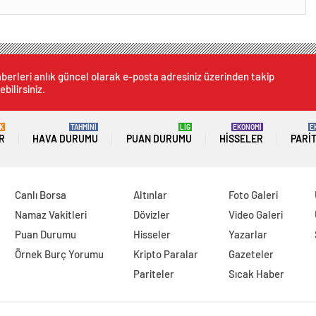
berleri anlık güncel olarak e-posta adresiniz üzerinden takip
ebilirsiniz.
K
TAHMİNİ
LİG
EKONOMİ
E
R
HAVA DURUMU
PUAN DURUMU
HISSELER
PARI
Canlı Borsa
Altınlar
Foto Galeri
Namaz Vakitleri
Dövizler
Video Galeri
Puan Durumu
Hisseler
Yazarlar
Örnek Burç Yorumu
Kripto Paralar
Gazeteler
Pariteler
Sıcak Haber