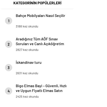
KATEGORİNİN POPÜLERLERİ
Bahçe Mobilyaları Nasıl Seçilir
1
3188 kez okundu
Aradığınız Tüm AÖF Sınav
Soruları ve Canlı Açıköğretim
2
Forumu Burada
2827 kez okundu
İskandinav turu
3
2631 kez okundu
Bigo Elmas Bayi – Güvenli, Hızlı
ve Uygun Fiyatlı Elmas Satın
4
Almanın Yeni Adresi
2425 kez okundu