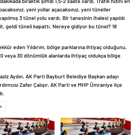
dakikada bıraktık şimdi 1,5-2 saate vardı. Trafik hızını en
pacaksınız, yeni yollar açacaksınız, yeni tüneller
ılmış 3 tünel yolu vardı. Bir tanesinin ihalesi yapıldı
t, geldi tüneli kapattı. Nereye gidiyor bu tünel? 18
kür eden Yıldırım, bölge parklarına ihtiyaç olduğunu,
 20 veya 30 dönümlük alanlarda ihtiyaç oldukça bölge
iz Aydın, AK Parti Bayburt Belediye Başkan adayı
dımcısı Zafer Çalışır, AK Parti ve MHP Ümraniye ilçe
ı.
ım