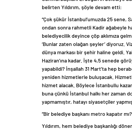
belirten Yıldırım, şöyle devam etti:
“Çok şükür İstanbul’umuzda 25 sene, S
ondan sonra rahmetli Kadir ağabeyle hak
belediyecilik deyince çöp aklımıza gelmi
‘Bunlar zaten olağan şeyler’ diyoruz. Vi
dünya markası bir şehir haline geldi. Y
Haziran’ına kadar. İşte 4,5 senede görüy
yapabildi? İnşallah 31 Mart’ta hep bera
yeniden hizmetlerle buluşacak. Hizmet
hizmet alacak. Böylece İstanbullu kaz
buna çünkü İstanbul halkı her zaman doğ
yapmamıştır, hatayı siyasetçiler yapmış
“Bir belediye başkanı metro kapatır mı?
Yıldırım, hem belediye başkanlığı dön