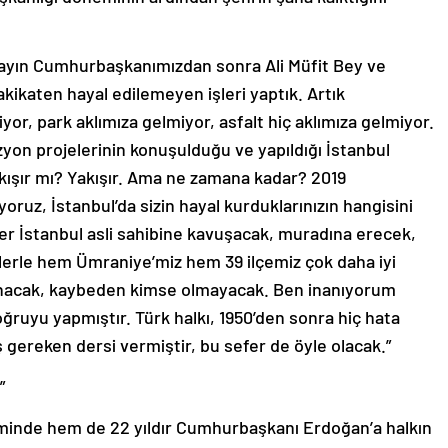
ayın Cumhurbaşkanımızdan sonra Ali Müfit Bey ve
ikaten hayal edilemeyen işleri yaptık. Artık
yor, park aklımıza gelmiyor, asfalt hiç aklımıza gelmiyor.
zyon projelerinin konuşulduğu ve yapıldığı İstanbul
akışır mı? Yakışır. Ama ne zamana kadar? 2019
oruz, İstanbul’da sizin hayal kurduklarınızın hangisini
ber İstanbul asli sahibine kavuşacak, muradına erecek,
lerle hem Ümraniye’miz hem 39 ilçemiz çok daha iyi
anacak, kaybeden kimse olmayacak. Ben inanıyorum
ruyu yapmıştır. Türk halkı, 1950’den sonra hiç hata
 gereken dersi vermiştir, bu sefer de öyle olacak.”
”
eminde hem de 22 yıldır Cumhurbaşkanı Erdoğan’a halkın