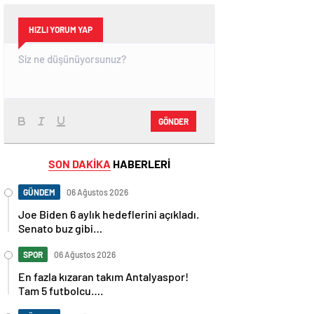
HIZLI YORUM YAP
GÖNDER
SON DAKİKA
HABERLERİ
GÜNDEM
06 Ağustos 2026
Joe Biden 6 aylık hedeflerini açıkladı.
Senato buz gibi…
SPOR
06 Ağustos 2026
En fazla kızaran takım Antalyaspor!
Tam 5 futbolcu….