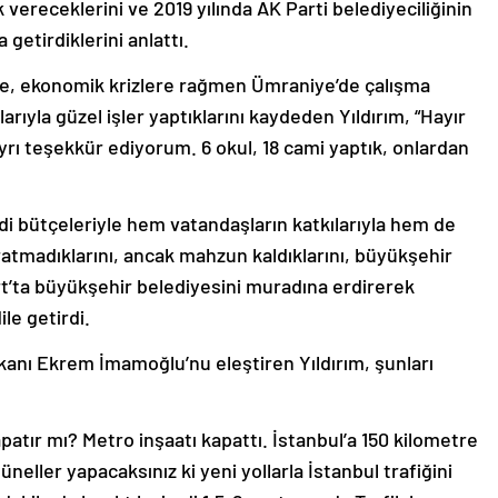
vereceklerini ve 2019 yılında AK Parti belediyeciliğinin
 getirdiklerini anlattı.
e, ekonomik krizlere rağmen Ümraniye’de çalışma
arıyla güzel işler yaptıklarını kaydeden Yıldırım, “Hayır
yrı teşekkür ediyorum. 6 okul, 18 cami yaptık, onlardan
di bütçeleriyle hem vatandaşların katkılarıyla hem de
ratmadıklarını, ancak mahzun kaldıklarını, büyükşehir
t’ta büyükşehir belediyesini muradına erdirerek
le getirdi.
kanı Ekrem İmamoğlu’nu eleştiren Yıldırım, şunları
patır mı? Metro inşaatı kapattı. İstanbul’a 150 kilometre
üneller yapacaksınız ki yeni yollarla İstanbul trafiğini