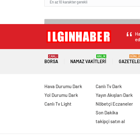
En az 10 karakter gerekli
Ha
ed
CANLI
ANLIK
GÜNLÜ
BORSA
NAMAZ VAKITLERI
GAZETELE
Hava Durumu Dark
Canlı Tv Dark
Yol Durumu Dark
Yayın Akışları Dark
Canlı Tv Light
Nöbetçi Eczaneler
Son Dakika
takipçi satın al