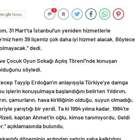
0
News
ım, 31 Mart’ta İstanbul’un yeniden hizmetlerle
’miz hem 39 ilçemiz çok daha iyi hizmet alacak. Böylece
olmayacak.” dedi.
 ve Çocuk Oyun Sokağı Açılış Töreni”nde konuşan
i olduğunu söyledi.
Recep Tayyip Erdoğan’ın anlayışıyla Türkiye’ye damga
 bu işlerin konuşulmaya başlandığını belirten Yıldırım,
rın, çamurların, hava kirliliğinin olduğu, suyun olmadığı,
riyle yarıştığı bir yerdi. Ta ki 1994 yılına kadar. 1994’te
 Rizeli, kaptan Ahmet’in oğlu, kimse tanımıyordu. Geldi
er.” açıklamasında bulundu.
kanlığı döneminin ardından şehrin şaha kalktığını