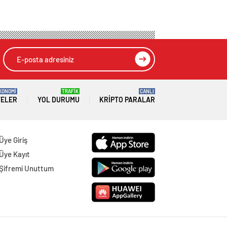
KONOMİ
TRAFİK
CANLI
TELER
YOL DURUMU
KRIPTO PARALAR
Üye Giriş
Üye Kayıt
Şifremi Unuttum