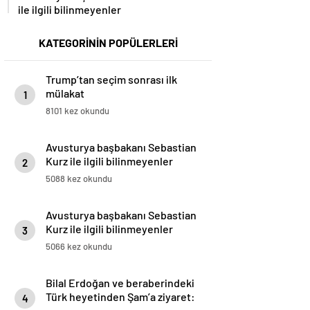
ile ilgili bilinmeyenler
KATEGORİNİN POPÜLERLERİ
Trump’tan seçim sonrası ilk
mülakat
1
8101 kez okundu
Avusturya başbakanı Sebastian
Kurz ile ilgili bilinmeyenler
2
5088 kez okundu
Avusturya başbakanı Sebastian
Kurz ile ilgili bilinmeyenler
3
5066 kez okundu
Bilal Erdoğan ve beraberindeki
Türk heyetinden Şam’a ziyaret:
4