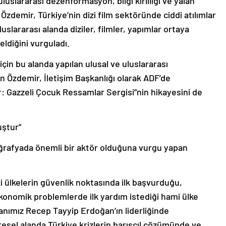
luslararası dezenformasyon, bilgi kirliliği ve yalan
 Özdemir, Türkiye’nin dizi film sektöründe ciddi atılımlar
slararası alanda diziler, filmler, yapımlar ortaya
eldiğini vurguladı.
 için bu alanda yapılan ulusal ve uluslararası
en Özdemir, İletişim Başkanlığı olarak ADF’de
: Gazzeli Çocuk Ressamlar Sergisi”nin hikayesini de
uştur”
r coğrafyada önemli bir aktör olduğuna vurgu yapan
i ülkelerin güvenlik noktasında ilk başvurduğu,
 ekonomik problemlerde ilk yardım istediği hami ülke
ımız Recep Tayyip Erdoğan’ın liderliğinde
sel alanda Türkiye krizlerin barışçıl çözümünde ve