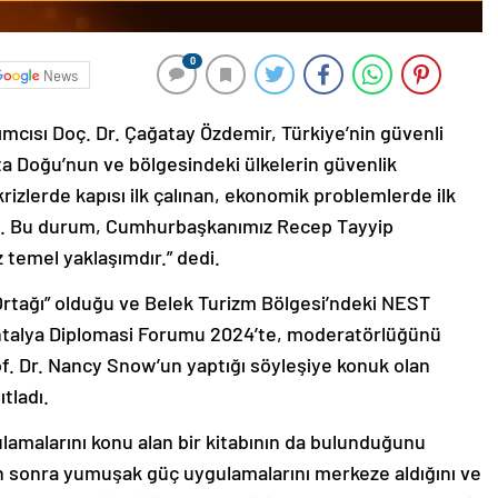
0
News
mcısı Doç. Dr. Çağatay Özdemir, Türkiye’nin güvenli
ta Doğu’nun ve bölgesindeki ülkelerin güvenlik
rizlerde kapısı ilk çalınan, ekonomik problemlerde ilk
da. Bu durum, Cumhurbaşkanımız Recep Tayyip
 temel yaklaşımdır.” dedi.
 Ortağı” olduğu ve Belek Turizm Bölgesi’ndeki NEST
Antalya Diplomasi Forumu 2024’te, moderatörlüğünü
of. Dr. Nancy Snow’un yaptığı söyleşiye konuk olan
tladı.
amalarını konu alan bir kitabının da bulunduğunu
rdan sonra yumuşak güç uygulamalarını merkeze aldığını ve