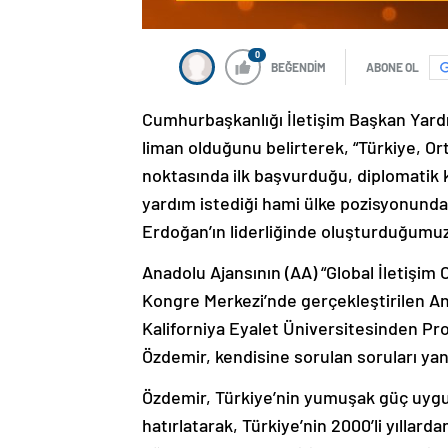
0
BEĞENDİM
ABONE OL
Cumhurbaşkanlığı İletişim Başkan Yardı
liman olduğunu belirterek, “Türkiye, Or
noktasında ilk başvurduğu, diplomatik k
yardım istediği hami ülke pozisyonun
Erdoğan’ın liderliğinde oluşturduğumuz
Anadolu Ajansının (AA) “Global İletişim
Kongre Merkezi’nde gerçekleştirilen 
Kaliforniya Eyalet Üniversitesinden Pr
Özdemir, kendisine sorulan soruları yanı
Özdemir, Türkiye’nin yumuşak güç uygul
hatırlatarak, Türkiye’nin 2000’li yılla