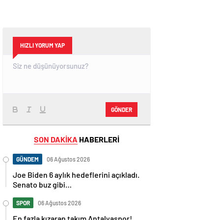
HIZLI YORUM YAP
GÖNDER
SON DAKİKA
HABERLERİ
GÜNDEM
06 Ağustos 2026
Joe Biden 6 aylık hedeflerini açıkladı.
Senato buz gibi…
SPOR
06 Ağustos 2026
En fazla kızaran takım Antalyaspor!