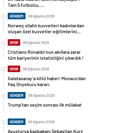
Tam 5 futbolcu….
GÜNDEM
06 Ağustos 2026
Norweç silahlı kuvvetleri kadınlardan
oluşan özel kuvvetler eğitimlerini
başlattı.
SPOR
06 Ağustos 2026
Cristiano Ronaldo’nun akıllara zarar
tüm kariyerinin istatistiğini çıkardık !
SPOR
06 Ağustos 2026
Galatasaray’a kötü haber! Monaco’dan
flaş Onyekuru kararı.
GÜNDEM
06 Ağustos 2026
Trump’tan seçim sonrası ilk mülakat
GÜNDEM
06 Ağustos 2026
Avusturya başbakanı Sebastian Kurz