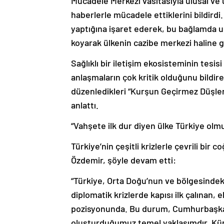
Mücadele Merkezi vasıtasıyla ulusal ve u
haberlerle mücadele ettiklerini bildirdi.
yaptığına işaret ederek, bu bağlamda ulu
koyarak ülkenin cazibe merkezi haline g
Sağlıklı bir iletişim ekosisteminin tesisi
anlaşmaların çok kritik olduğunu bildir
düzenledikleri “Kurşun Geçirmez Düşler
anlattı.
“Vahşete ilk dur diyen ülke Türkiye olm
Türkiye’nin çeşitli krizlerle çevrili bi
Özdemir, şöyle devam etti:
“Türkiye, Orta Doğu’nun ve bölgesindek
diplomatik krizlerde kapısı ilk çalınan,
pozisyonunda. Bu durum, Cumhurbaşkan
oluşturduğumuz temel yaklaşımdır. Küre