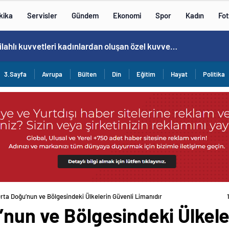
kika
Servisler
Gündem
Ekonomi
Spor
Kadın
Fot
Norweç silahlı kuvvetleri kadınlardan oluşan özel kuvvetler eğitimlerini başlattı.
3.Sayfa
Avrupa
Bülten
Din
Eğitim
Hayat
Politika
Orta Doğu’nun ve Bölgesindeki Ülkelerin Güvenli Limanıdır
’nun ve Bölgesindeki Ülkele