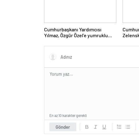
Cumhurbaşkanı Yardımcısı
Cumhur
Yılmaz, Özgür Özel’e yumruklu
Zelensk
saldırıyı kınadı
En az 10 karakter gerekli
Gönder