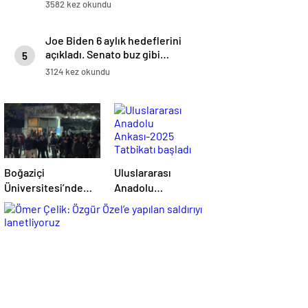
Emevi Camii’nde namaz kıldılar
3582 kez okundu
Joe Biden 6 aylık hedeflerini
açıkladı. Senato buz gibi…
5
3124 kez okundu
Boğaziçi
Uluslararası
Üniversitesi’nde
Anadolu
polise saldırı: 97
Ankası-2025
gözaltı
Tatbikatı başladı