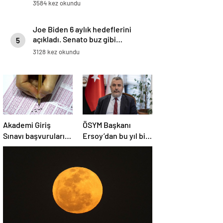
Emevi Camii’nde namaz kıldılar
3584 kez okundu
Joe Biden 6 aylık hedeflerini
açıkladı. Senato buz gibi…
5
3128 kez okundu
Akademi Giriş
ÖSYM Başkanı
Sınavı başvuruları
Ersoy’dan bu yıl bir
başladı
kez daha yapılacak
YDS’ye ilişkin
açıklama