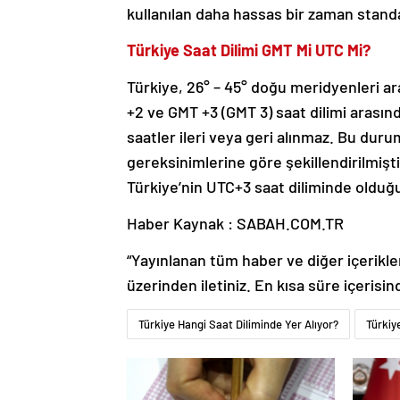
kullanılan daha hassas bir zaman standar
Türkiye Saat Dilimi GMT Mi UTC Mi?
Türkiye, 26° – 45° doğu meridyenleri ara
+2 ve GMT +3 (GMT 3) saat dilimi arasında
saatler ileri veya geri alınmaz. Bu du
gereksinimlerine göre şekillendirilmişt
Türkiye’nin UTC+3 saat diliminde oldu
Haber Kaynak : SABAH.COM.TR
“Yayınlanan tüm haber ve diğer içerikler i
üzerinden iletiniz. En kısa süre içerisin
Türkiye Hangi Saat Diliminde Yer Alıyor?
Türkiy