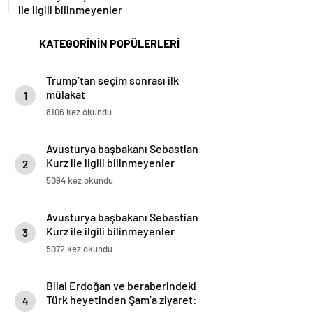
ile ilgili bilinmeyenler
KATEGORİNİN POPÜLERLERİ
Trump’tan seçim sonrası ilk
mülakat
1
8106 kez okundu
Avusturya başbakanı Sebastian
Kurz ile ilgili bilinmeyenler
2
5094 kez okundu
Avusturya başbakanı Sebastian
Kurz ile ilgili bilinmeyenler
3
5072 kez okundu
Bilal Erdoğan ve beraberindeki
Türk heyetinden Şam’a ziyaret:
4