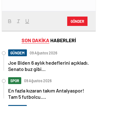
GÖNDER
SON DAKİKA
HABERLERİ
GÜNDEM
09 Ağustos 2026
Joe Biden 6 aylık hedeflerini açıkladı.
Senato buz gibi…
SPOR
09 Ağustos 2026
En fazla kızaran takım Antalyaspor!
Tam 5 futbolcu….
GÜNDEM
09 Ağustos 2026
Norweç silahlı kuvvetleri kadınlardan
oluşan özel kuvvetler eğitimlerini
başlattı.
SPOR
09 Ağustos 2026