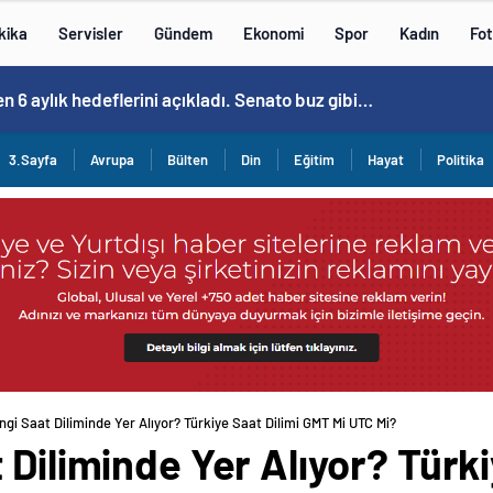
kika
Servisler
Gündem
Ekonomi
Spor
Kadın
Fot
 kızaran takım Antalyaspor! Tam 5 futbolcu….
3.Sayfa
Avrupa
Bülten
Din
Eğitim
Hayat
Politika
ngi Saat Diliminde Yer Alıyor? Türkiye Saat Dilimi GMT Mi UTC Mi?
 Diliminde Yer Alıyor? Türk