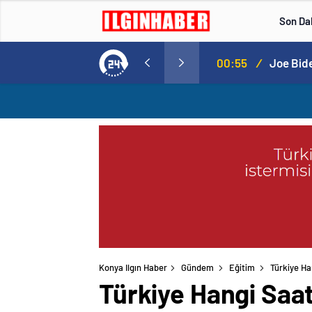
Son Da
çıkladı. Senato buz gibi…
23:55
/
En fazla
Konya Ilgın Haber
Gündem
Eğitim
Türkiye Ha
Türkiye Hangi Saat