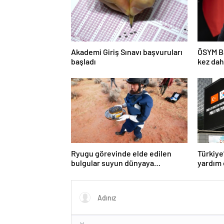
Akademi Giriş Sınavı başvuruları
ÖSYM Ba
başladı
kez dah
açıkla
Ryugu görevinde elde edilen
Türkiye
bulgular suyun dünyaya
yardım 
asteroitlerce getirilmiş
olabileceğini gösteriyor