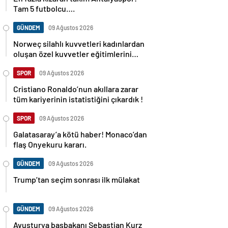
Tam 5 futbolcu….
GÜNDEM
09 Ağustos 2026
Norweç silahlı kuvvetleri kadınlardan
oluşan özel kuvvetler eğitimlerini
başlattı.
SPOR
09 Ağustos 2026
Cristiano Ronaldo’nun akıllara zarar
tüm kariyerinin istatistiğini çıkardık !
SPOR
09 Ağustos 2026
Galatasaray’a kötü haber! Monaco’dan
flaş Onyekuru kararı.
GÜNDEM
09 Ağustos 2026
Trump’tan seçim sonrası ilk mülakat
GÜNDEM
09 Ağustos 2026
Avusturya başbakanı Sebastian Kurz