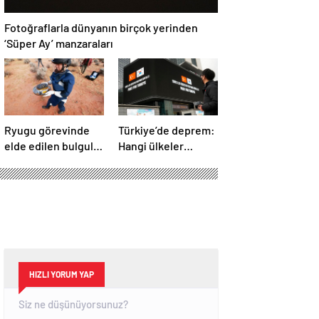
Fotoğraflarla dünyanın birçok yerinden
‘Süper Ay’ manzaraları
Ryugu görevinde
Türkiye’de deprem:
elde edilen bulgular
Hangi ülkeler
suyun dünyaya
yardım ediyor?
asteroitlerce
getirilmiş
olabileceğini
gösteriyor
HIZLI YORUM YAP