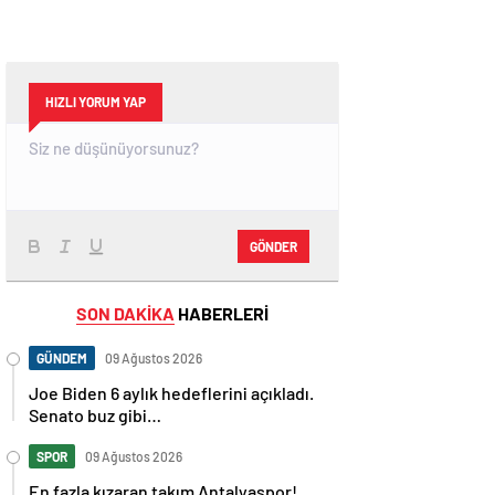
HIZLI YORUM YAP
GÖNDER
SON DAKİKA
HABERLERİ
GÜNDEM
09 Ağustos 2026
Joe Biden 6 aylık hedeflerini açıkladı.
Senato buz gibi…
SPOR
09 Ağustos 2026
En fazla kızaran takım Antalyaspor!