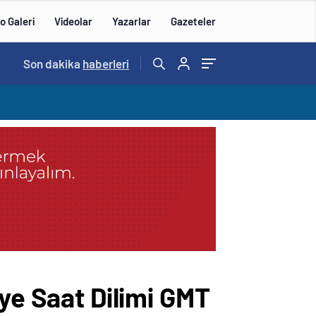
o Galeri
Videolar
Yazarlar
Gazeteler
15:21
Son dakika
/
haberleri
iye Saat Dilimi GMT