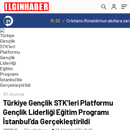
Gerçekleştirildi
15:20
/
Cristiano Ronaldo’nun akıllara zarar tüm kariyerinin istatistiğini çıkardık !
161 okunma
Türkiye Gençlik STK’leri Platformu
Gençlik Liderliği Eğitim Programı
İstanbul’da Gerçekleştirildi
28 Ağustos 2024 19:05
ABONE OL
News