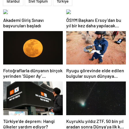
İstanbul
Sivil Toplum
Türkiye
Akademi Giriş Sınavı
ÖSYM Başkanı Ersoy’dan bu
başvuruları başladı
yıl bir kez daha yapılacak
YDS’ye ilişkin açıklama
Fotoğraflarla dünyanın birçok
Ryugu görevinde elde edilen
yerinden ‘Süper Ay’
bulgular suyun dünyaya
manzaraları
asteroitlerce getirilmiş
olabileceğini gösteriyor
Türkiye’de deprem: Hangi
Kuyruklu yıldız ZTF, 50 bin yıl
ülkeler yardım ediyor?
aradan sonra Dünya’ya ilk kez