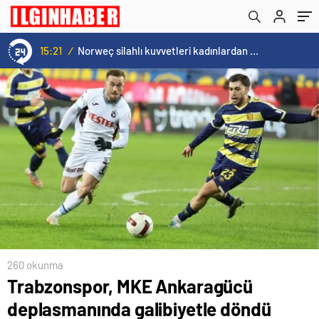
Norweç silahlı kuvvetleri kadınlardan oluşan özel kuvvetler eğitimlerini başlattı.
15:20
260 okunma
Trabzonspor, MKE Ankaragücü
deplasmanında galibiyetle döndü