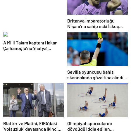
suçlamasıyla mahkemeye
çıkacak
Britanya İmparatorluğu
Nişanı’na sahip eski İskoç
kaptana aile içi şiddetten
kamu hizmeti cezası
A Milli Takım kaptanı Hakan
Çalhanoğlu’na ‘mafya’
soruşturmasında ceza
Sevilla oyuncusu bahis
skandalında gözaltına alındı:
Son dakikalarda sarı kart
görmüş
Blatter ve Platini, FIFA’daki
Olimpiyat sporcularını
‘yolsuzluk’ davasında ikinci
dövdüğü iddia edilen