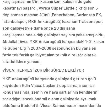
karşılaşmasının 5’ini kazanırken, kalesini de gole
kapatmayı başardı. Ayrıca Süper Lig’de çıktığı son 5
deplasman maçının 4’ünü (Fenerbahçe, Gaziantep FK,
İstanbulspor, MKE Ankaragücü) kazanan Trabzonspor,
son galibiyetiyle daha önce 20 dış saha
karşılaşmasında aldığı galibiyet sayısını yakalamış oldu.
Abdullah Avcı, MKE Ankaragücü karşısındaki 1-0’lık skor
ile Süper Lig’in 2007-2008 sezonundan bu yana en
fazla tek farklı galibiyet alan teknik direktör olarak
istatistiklere yansıdı.
VİSCA: HERKESİ ZOR BİR SÜREÇ BEKLİYOR
MKE Ankaragücü karşısında galibiyeti getiren golü
kaydeden Edin Visca, başkent deplasmanı sonrası
konuşmasında, zemin ve hava şartlarının kendilerini
zorladığını ancak önemli olanın galibiyetle ayrılmak
olduğunu ifade etti. Visca, Samsunspor maçından da