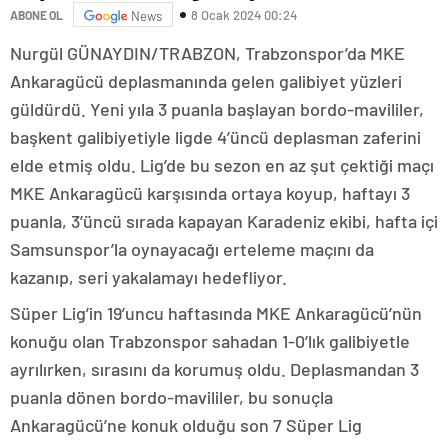
8 Ocak 2024 00:24
ABONE OL
News
Nurgül GÜNAYDIN/TRABZON, Trabzonspor’da MKE
Ankaragücü deplasmanında gelen galibiyet yüzleri
güldürdü. Yeni yıla 3 puanla başlayan bordo-mavililer,
başkent galibiyetiyle ligde 4’üncü deplasman zaferini
elde etmiş oldu. Lig’de bu sezon en az şut çektiği maçı
MKE Ankaragücü karşısında ortaya koyup, haftayı 3
puanla, 3’üncü sırada kapayan Karadeniz ekibi, hafta içi
Samsunspor’la oynayacağı erteleme maçını da
kazanıp, seri yakalamayı hedefliyor.
Süper Lig’in 19’uncu haftasında MKE Ankaragücü’nün
konuğu olan Trabzonspor sahadan 1-0’lık galibiyetle
ayrılırken, sırasını da korumuş oldu. Deplasmandan 3
puanla dönen bordo-mavililer, bu sonuçla
Ankaragücü’ne konuk olduğu son 7 Süper Lig