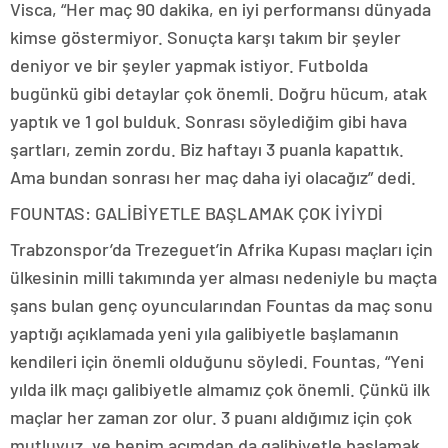
Visca, “Her maç 90 dakika, en iyi performansı dünyada
kimse göstermiyor. Sonuçta karşı takım bir şeyler
deniyor ve bir şeyler yapmak istiyor. Futbolda
bugünkü gibi detaylar çok önemli. Doğru hücum, atak
yaptık ve 1 gol bulduk. Sonrası söylediğim gibi hava
şartları, zemin zordu. Biz haftayı 3 puanla kapattık.
Ama bundan sonrası her maç daha iyi olacağız” dedi.
FOUNTAS: GALİBİYETLE BAŞLAMAK ÇOK İYİYDİ
Trabzonspor’da Trezeguet’in Afrika Kupası maçları için
ülkesinin milli takımında yer alması nedeniyle bu maçta
şans bulan genç oyuncularından Fountas da maç sonu
yaptığı açıklamada yeni yıla galibiyetle başlamanın
kendileri için önemli olduğunu söyledi. Fountas, “Yeni
yılda ilk maçı galibiyetle almamız çok önemli. Çünkü ilk
maçlar her zaman zor olur. 3 puanı aldığımız için çok
mutluyuz. ve benim açımdan da galibiyetle başlamak