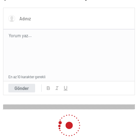
kez aklandı
Azerbaycanlı antrenöre 8 yıl
men
En az 10 karakter gerekli
Gönder