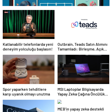
Katlanabilir telefonlarda yeni
Outbrain, Teads Satın Alımını
deneyim yolculuğu başlasın!
Tamamladı: Birleşme, Açık
İnternet için Tüm Kanallarda
Sonuç Odaklı Bir Platform
Oluşturuyor
Spor yaparken tehditlere
MSI Laptoplar Bilgisayarda
karşı uyanık olmayı unutma
Yapay Zeka Çağına Öncülük
Ediyor
MEB’in yapay zeka destekli