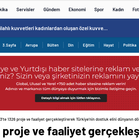
kika
Servisler
Gündem
Ekonomi
Spor
Kadın
Fot
Norweç silahlı kuvvetleri kadınlardan oluşan özel kuvvetler eğitimlerini başlattı.
3.Sayfa
Avrupa
Bülten
Din
Eğitim
Hayat
Politika
3’te 1326 proje ve faaliyet gerçekleştirerek Türkiye’nin dostluk elini dünyanın dör
 proje ve faaliyet gerçekleş