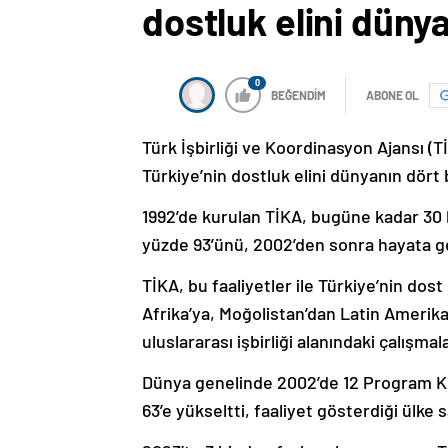
dostluk elini dünya
0
BEĞENDİM
ABONE OL
Türk İşbirliği ve Koordinasyon Ajansı (T
Türkiye’nin dostluk elini dünyanın dört b
1992’de kurulan TİKA, bugüne kadar 30 b
yüzde 93’ünü, 2002’den sonra hayata ge
TİKA, bu faaliyetler ile Türkiye’nin dos
Afrika’ya, Moğolistan’dan Latin Amerika
uluslararası işbirliği alanındaki çalışmal
Dünya genelinde 2002’de 12 Program Koo
63’e yükseltti, faaliyet gösterdiği ülke s