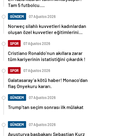
Tam 5 futbolcu….
GÜNDEM
07 Ağustos 2026
Norweç silahlı kuvvetleri kadınlardan
oluşan özel kuvvetler eğitimlerini
başlattı.
SPOR
07 Ağustos 2026
Cristiano Ronaldo’nun akıllara zarar
tüm kariyerinin istatistiğini çıkardık !
SPOR
07 Ağustos 2026
Galatasaray’a kötü haber! Monaco’dan
flaş Onyekuru kararı.
GÜNDEM
07 Ağustos 2026
Trump’tan seçim sonrası ilk mülakat
GÜNDEM
07 Ağustos 2026
Avusturya başbakanı Sebastian Kurz