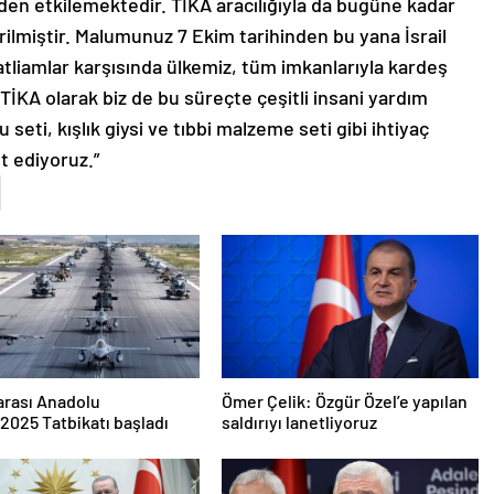
nden etkilemektedir. TİKA aracılığıyla da bugüne kadar
tirilmiştir. Malumunuz 7 Ekim tarihinden bu yana İsrail
katliamlar karşısında ülkemiz, tüm imkanlarıyla kardeş
 TİKA olarak biz de bu süreçte çeşitli insani yardım
 seti, kışlık giysi ve tıbbi malzeme seti gibi ihtiyaç
t ediyoruz.”
arası Anadolu
Ömer Çelik: Özgür Özel’e yapılan
2025 Tatbikatı başladı
saldırıyı lanetliyoruz