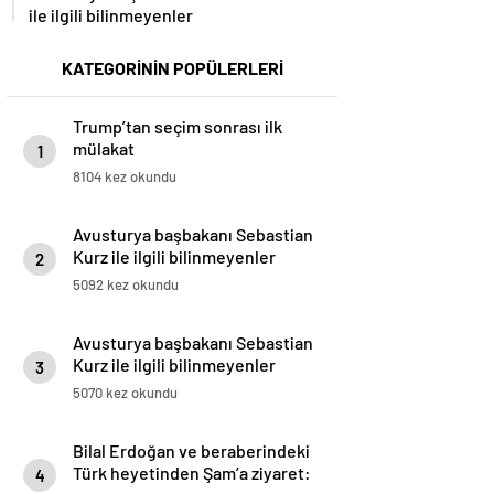
ile ilgili bilinmeyenler
KATEGORİNİN POPÜLERLERİ
Trump’tan seçim sonrası ilk
mülakat
1
8104 kez okundu
Avusturya başbakanı Sebastian
Kurz ile ilgili bilinmeyenler
2
5092 kez okundu
Avusturya başbakanı Sebastian
Kurz ile ilgili bilinmeyenler
3
5070 kez okundu
Bilal Erdoğan ve beraberindeki
Türk heyetinden Şam’a ziyaret:
4