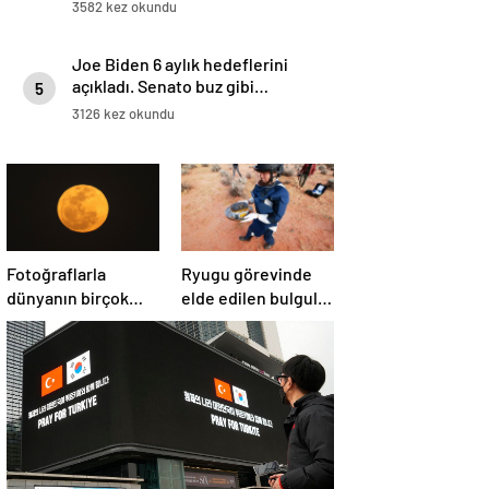
Emevi Camii’nde namaz kıldılar
3582 kez okundu
Joe Biden 6 aylık hedeflerini
açıkladı. Senato buz gibi…
5
3126 kez okundu
Fotoğraflarla
Ryugu görevinde
dünyanın birçok
elde edilen bulgular
yerinden ‘Süper Ay’
suyun dünyaya
manzaraları
asteroitlerce
getirilmiş
olabileceğini
gösteriyor