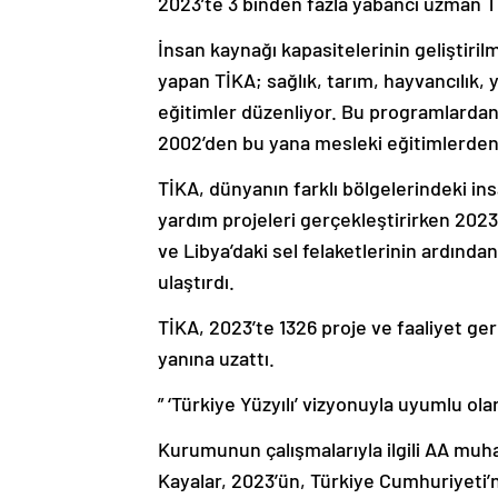
2023’te 3 binden fazla yabancı uzman T
İnsan kaynağı kapasitelerinin geliştiril
yapan TİKA; sağlık, tarım, hayvancılık, 
eğitimler düzenliyor. Bu programlardan
2002’den bu yana mesleki eğitimlerden 
TİKA, dünyanın farklı bölgelerindeki insa
yardım projeleri gerçekleştirirken 202
ve Libya’daki sel felaketlerinin ardından
ulaştırdı.
TİKA, 2023’te 1326 proje ve faaliyet ger
yanına uzattı.
” ‘Türkiye Yüzyılı’ vizyonuyla uyumlu ola
Kurumunun çalışmalarıyla ilgili AA muh
Kayalar, 2023’ün, Türkiye Cumhuriyeti’ni