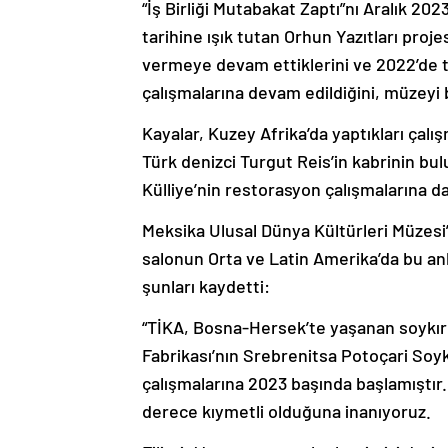
“İş Birliği Mutabakat Zaptı”nı Aralık 202
tarihine ışık tutan Orhun Yazıtları proj
vermeye devam ettiklerini ve 2022’de t
çalışmalarına devam edildiğini, müzeyi b
Kayalar, Kuzey Afrika’da yaptıkları çalı
Türk denizci Turgut Reis’in kabrinin bu
Külliye’nin restorasyon çalışmalarına da
Meksika Ulusal Dünya Kültürleri Müzesi’
salonun Orta ve Latin Amerika’da bu an
şunları kaydetti:
“TİKA, Bosna-Hersek’te yaşanan soykırı
Fabrikası’nın Srebrenitsa Potoçari Soy
çalışmalarına 2023 başında başlamıştır
derece kıymetli olduğuna inanıyoruz.