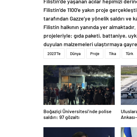
Filistin’de yaşanan acılar hepimizi deri
Filistin’de 1100’e yakın proje gerçekleş
tarafından Gazze’ye yönelik saldırı ve 
Filistin halkının yanında yer almaktadır.
projeleriyle; gıda paketi, battaniye, uyku
duyulan malzemeleri ulaştırmaya gayre
2023'Te
Dünya
Proje
Tika
Türk
Boğaziçi Üniversitesi’nde polise
Uluslar
saldırı: 97 gözaltı
Ankası-