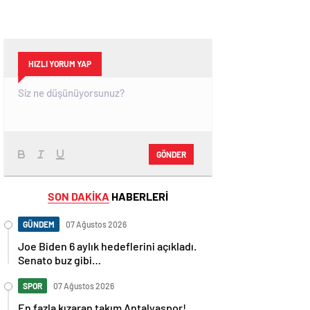
HIZLI YORUM YAP
GÖNDER
SON DAKİKA
HABERLERİ
GÜNDEM
07 Ağustos 2026
Joe Biden 6 aylık hedeflerini açıkladı.
Senato buz gibi…
SPOR
07 Ağustos 2026
En fazla kızaran takım Antalyaspor!