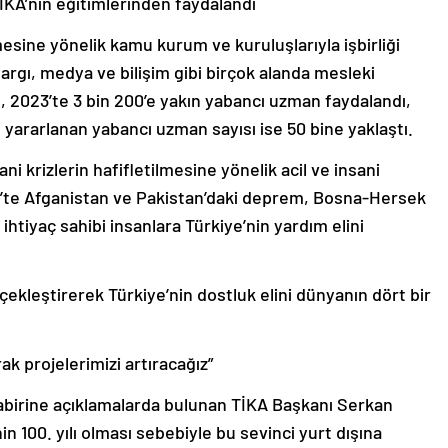
İKA’nın eğitimlerinden faydalandı
mesine yönelik kamu kurum ve kuruluşlarıyla işbirliği
yargı, medya ve bilişim gibi birçok alanda mesleki
, 2023’te 3 bin 200’e yakın yabancı uzman faydalandı,
yararlanan yabancı uzman sayısı ise 50 bine yaklaştı.
ni krizlerin hafifletilmesine yönelik acil ve insani
3’te Afganistan ve Pakistan’daki deprem, Bosna-Hersek
 ihtiyaç sahibi insanlara Türkiye’nin yardım elini
çekleştirerek Türkiye’nin dostluk elini dünyanın dört bir
rak projelerimizi artıracağız”
abirine açıklamalarda bulunan TİKA Başkanı Serkan
n 100. yılı olması sebebiyle bu sevinci yurt dışına