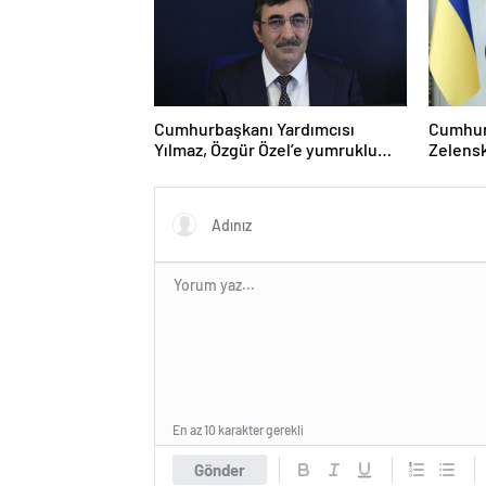
Cumhurbaşkanı Yardımcısı
Cumhur
Yılmaz, Özgür Özel’e yumruklu
Zelensk
saldırıyı kınadı
En az 10 karakter gerekli
Gönder