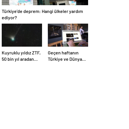
Türkiye’de deprem: Hangi ülkeler yardım
ediyor?
Kuyruklu yıldız ZTF,
Geçen haftanın
50 bin yıl aradan
Türkiye ve Dünya
sonra Dünya’ya ilk
gündemini takip
kez çok yaklaşacak
ettiniz mi?