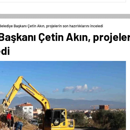
elediye Başkanı Çetin Akın, projelerin son hazırlıklarını inceledi
Başkanı Çetin Akın, projele
edi