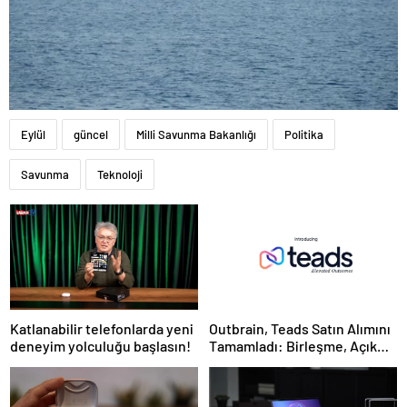
Eylül
güncel
Milli Savunma Bakanlığı
Politika
Savunma
Teknoloji
Katlanabilir telefonlarda yeni
Outbrain, Teads Satın Alımını
deneyim yolculuğu başlasın!
Tamamladı: Birleşme, Açık
İnternet için Tüm Kanallarda
Sonuç Odaklı Bir Platform
Oluşturuyor