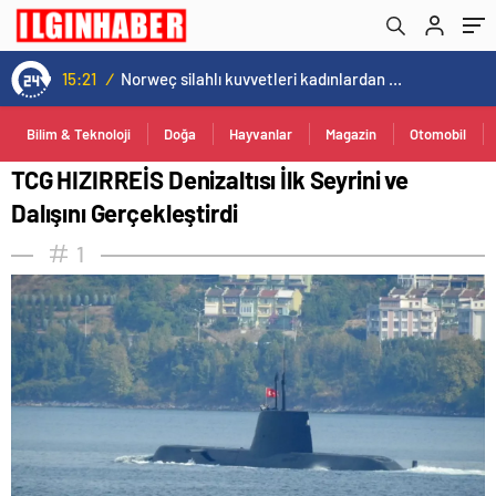
15:21
/
Norweç silahlı kuvvetleri kadınlardan oluşan özel kuvvetler eğitimlerini başlattı.
Bilim & Teknoloji
Doğa
Hayvanlar
Magazin
Otomobil
TCG HIZIRREİS Denizaltısı İlk Seyrini ve
Dalışını Gerçekleştirdi
1