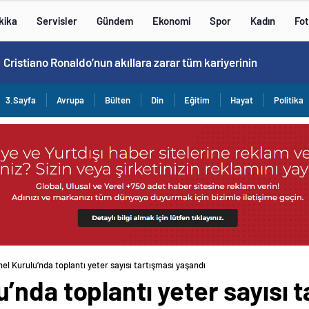
kika
Servisler
Gündem
Ekonomi
Spor
Kadın
Fot
Cristiano Ronaldo’nun akıllara zarar tüm kariyerinin istatistiğini çıkardık !
3.Sayfa
Avrupa
Bülten
Din
Eğitim
Hayat
Politika
l Kurulu’nda toplantı yeter sayısı tartışması yaşandı
nda toplantı yeter sayısı t