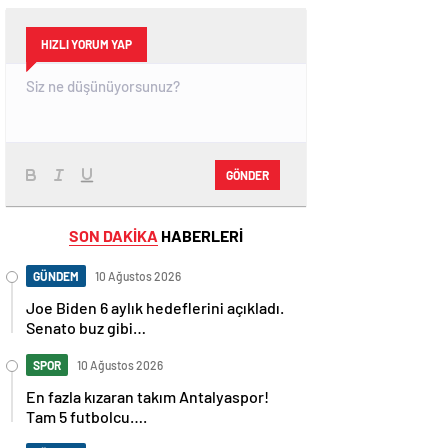
HIZLI YORUM YAP
GÖNDER
SON DAKİKA
HABERLERİ
GÜNDEM
10 Ağustos 2026
Joe Biden 6 aylık hedeflerini açıkladı.
Senato buz gibi…
SPOR
10 Ağustos 2026
En fazla kızaran takım Antalyaspor!
Tam 5 futbolcu….