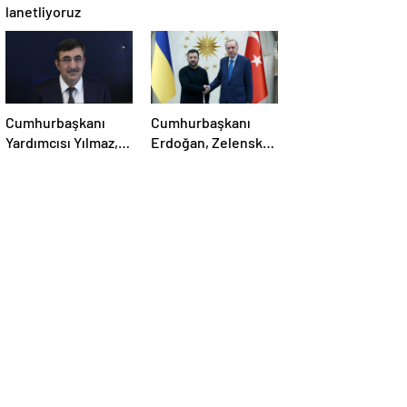
lanetliyoruz
Cumhurbaşkanı
Cumhurbaşkanı
Yardımcısı Yılmaz,
Erdoğan, Zelensky
Özgür Özel’e
ile görüştü
yumruklu saldırıyı
kınadı