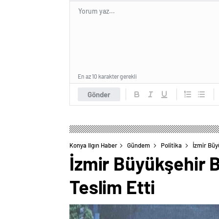
En az 10 karakter gerekli
Gönder
Konya Ilgın Haber
Gündem
Politika
İzmir Büy
İzmir Büyükşehir 
Teslim Etti