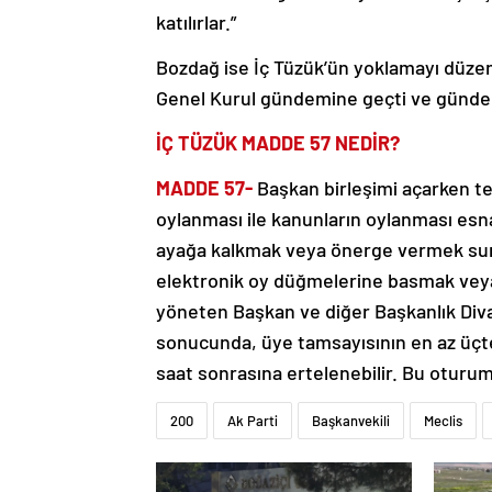
katılırlar.”
Bozdağ ise İç Tüzük’ün yoklamayı düzen
Genel Kurul gündemine geçti ve gündem
İÇ TÜZÜK MADDE 57 NEDİR?
MADDE 57-
Başkan birleşimi açarken t
oylanması ile kanunların oylanması esna
ayağa kalkmak veya önerge vermek suret
elektronik oy düğmelerine basmak veya 
yöneten Başkan ve diğer Başkanlık Divanı
sonucunda, üye tamsayısının en az üçte
saat sonrasına ertelenebilir. Bu oturumd
200
Ak Parti
Başkanvekili
Meclis