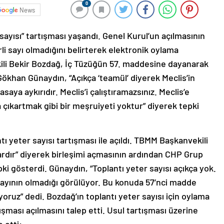
0
News
ayısı” tartışması yaşandı. Genel Kurul’un açılmasının
li sayı olmadığını belirterek elektronik oylama
ili Bekir Bozdağ, İç Tüzüğün 57. maddesine dayanarak
ökhan Günaydın, “Açıkça ‘teamül’ diyerek Meclis’in
aya aykırıdır. Meclis’i çalıştıramazsınız. Meclis’e
 çıkartmak gibi bir meşruiyeti yoktur” diyerek tepki
ı yeter sayısı tartışması ile açıldı. TBMM Başkanvekili
vardır” diyerek birleşimi açmasının ardından CHP Grup
i gösterdi. Günaydın, “Toplantı yeter sayısı açıkça yok.
 sayının olmadığı görülüyor. Bu konuda 57’nci madde
oruz” dedi. Bozdağ’ın toplantı yeter sayısı için oylama
ması açılmasını talep etti. Usul tartışması üzerine