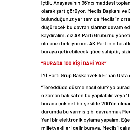
içtik. Anayasa’nın 96’ncı maddesi toplantı
olarak şart görüyor. Meclis Başkanı ve B
bulunduğunuz yer tam da Meclis’in ortas
düşürecek bu davranışlarınız devam ede
kaydıralım, siz AK Parti Grubu’nu yönet
olmanızı bekliyorum, AK Parti’nin taraf
buraya getirebilecek güce sahiptir, sizi
“BURADA 100 KİŞİ DAHİ YOK”
İYİ Parti Grup Başkanvekili Erhan Usta d
“Tereddüde düşme nasıl olur? ya burada
o zaman hakikaten bu yapılabilir veya ‘Ta
burada çok net bir şekilde 200’ün olmad
durumda bu varmış gibi davranmak Mecli
Yani bir elektronik oylama yapalım. Eğer
milletvekilleri gelir buraya. Meclis’i ça