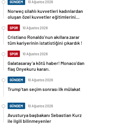
GÜNDEM
10 Ağustos 2026
Norweç silahlı kuvvetleri kadınlardan
oluşan özel kuvvetler eğitimlerini
başlattı.
SPOR
10 Ağustos 2026
Cristiano Ronaldo’nun akıllara zarar
tüm kariyerinin istatistiğini çıkardık !
SPOR
10 Ağustos 2026
Galatasaray’a kötü haber! Monaco’dan
flaş Onyekuru kararı.
GÜNDEM
10 Ağustos 2026
Trump’tan seçim sonrası ilk mülakat
GÜNDEM
10 Ağustos 2026
Avusturya başbakanı Sebastian Kurz
ile ilgili bilinmeyenler