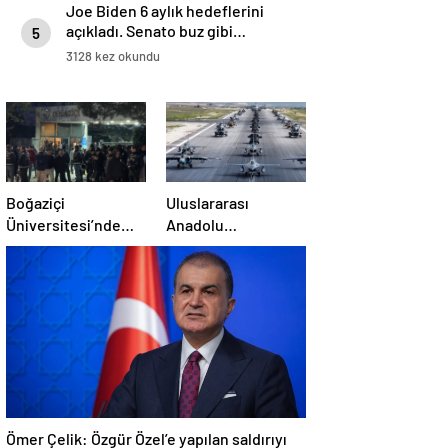
Joe Biden 6 aylık hedeflerini
açıkladı. Senato buz gibi…
5
3128 kez okundu
Boğaziçi
Uluslararası
Üniversitesi’nde
Anadolu
polise saldırı: 97
Ankası-2025
gözaltı
Tatbikatı başladı
Ömer Çelik: Özgür Özel’e yapılan saldırıyı