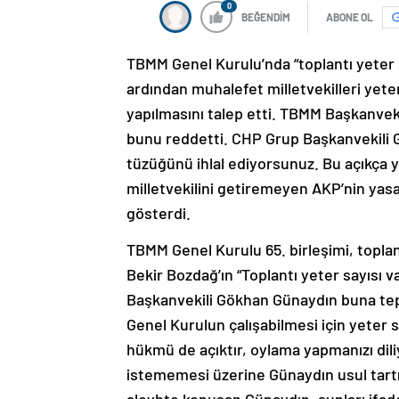
0
BEĞENDİM
ABONE OL
TBMM Genel Kurulu’nda “toplantı yeter s
ardından muhalefet milletvekilleri yeter
yapılmasını talep etti. TBMM Başkanvek
bunu reddetti. CHP Grup Başkanvekili G
tüzüğünü ihlal ediyorsunuz. Bu açıkça yas
milletvekilini getiremeyen AKP’nin yasa
gösterdi.
TBMM Genel Kurulu 65. birleşimi, toplant
Bekir Bozdağ’ın “Toplantı yeter sayısı 
Başkanvekili Gökhan Günaydın buna tepk
Genel Kurulun çalışabilmesi için yeter
hükmü de açıktır, oylama yapmanızı diliy
istememesi üzerine Günaydın usul tartış