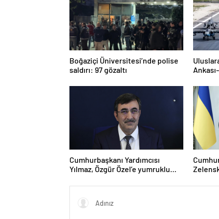
Boğaziçi Üniversitesi’nde polise
Uluslar
saldırı: 97 gözaltı
Ankası-
Cumhurbaşkanı Yardımcısı
Cumhur
Yılmaz, Özgür Özel’e yumruklu
Zelensk
saldırıyı kınadı