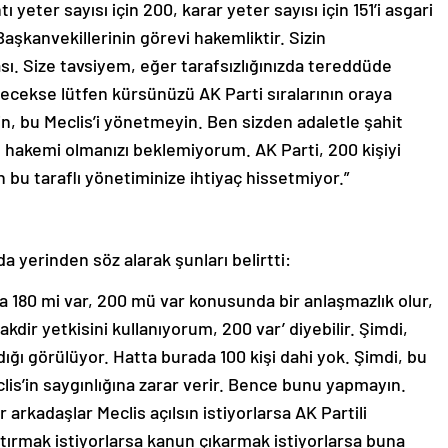
 yeter sayısı için 200, karar yeter sayısı için 151’i asgari
aşkanvekillerinin görevi hakemliktir. Sizin
ı. Size tavsiyem, eğer tarafsızlığınızda tereddüde
cekse lütfen kürsünüzü AK Parti sıralarının oraya
in, bu Meclis’i yönetmeyin. Ben sizden adaletle şahit
lı hakemi olmanızı beklemiyorum. AK Parti, 200 kişiyi
n bu taraflı yönetiminize ihtiyaç hissetmiyor.”
a yerinden söz alarak şunları belirtti:
 180 mi var, 200 mü var konusunda bir anlaşmazlık olur,
kdir yetkisini kullanıyorum, 200 var’ diyebilir. Şimdi,
ığı görülüyor. Hatta burada 100 kişi dahi yok. Şimdi, bu
s’in saygınlığına zarar verir. Bence bunu yapmayın.
 arkadaşlar Meclis açılsın istiyorlarsa AK Partili
lıştırmak istiyorlarsa kanun çıkarmak istiyorlarsa buna