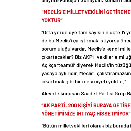
aleyhte konuşan Günaydın, şunları ifade
“MECLİS’E MİLLETVEKİLİNİ GETİREME
YOKTUR”
“Orta yerde üye tam sayısının üçte 1’i yo
de bu Meclis’i çalıştırmak istiyorsa önce
sorumluluğu vardır. Meclis’e kendi mill
çıkartacaklar? Biz AKP’li vekillerle mi 
Açıkça ‘teamül’ diyerek Meclis’in tüzüğü
yasaya aykırıdır. Meclis’i çalıştıramazsı
çıkartmak gibi bir meşruiyeti yoktur.”
Aleyhte konuşan Saadet Partisi Grup Ba
“AK PARTİ, 200 KİŞİYİ BURAYA GETİR
YÖNETİMİNİZE İHTİYAÇ HİSSETMİYOR”
“Bütün milletvekilleri olarak biz burada