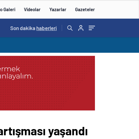
o Galeri
Videolar
Yazarlar
Gazeteler
14:57
Son dakika
/
haberleri
artışması yaşandı