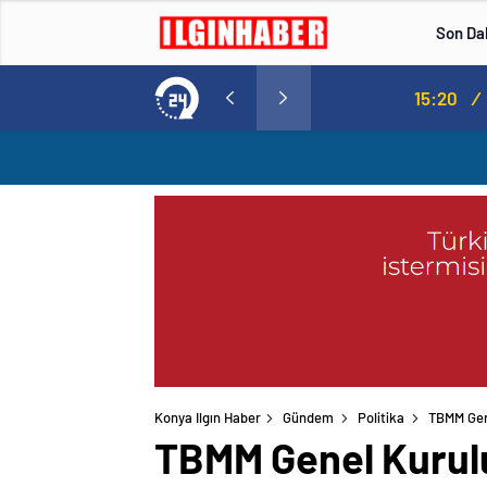
Son Da
Norweç silahlı kuvvetleri kadınlardan oluşan özel kuvvetler eğitimlerini başlattı.
15:20
/
Konya Ilgın Haber
Gündem
Politika
TBMM Gene
TBMM Genel Kurulu’