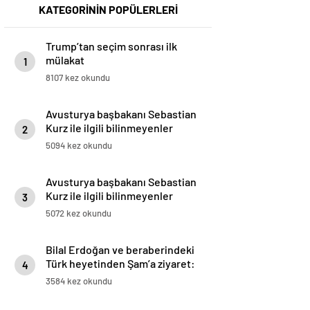
KATEGORİNİN POPÜLERLERİ
Trump’tan seçim sonrası ilk
mülakat
1
8107 kez okundu
Avusturya başbakanı Sebastian
Kurz ile ilgili bilinmeyenler
2
5094 kez okundu
Avusturya başbakanı Sebastian
Kurz ile ilgili bilinmeyenler
3
5072 kez okundu
Bilal Erdoğan ve beraberindeki
Türk heyetinden Şam’a ziyaret:
4
Emevi Camii’nde namaz kıldılar
3584 kez okundu