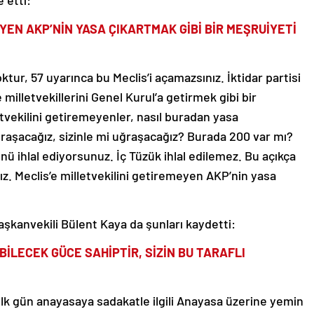
 etti:
YEN AKP’NİN YASA ÇIKARTMAK GİBİ BİR MEŞRUİYETİ
ktur, 57 uyarınca bu Meclis’i açamazsınız. İktidar partisi
 milletvekillerini Genel Kurul’a getirmek gibi bir
etvekilini getiremeyenler, nasıl buradan yasa
uğraşacağız, sizinle mi uğraşacağız? Burada 200 var mı?
nü ihlal ediyorsunuz. İç Tüzük ihlal edilemez. Bu açıkça
nız. Meclis’e milletvekilini getiremeyen AKP’nin yasa
şkanvekili Bülent Kaya da şunları kaydetti:
EBİLECEK GÜCE SAHİPTİR, SİZİN BU TARAFLI
 ilk gün anayasaya sadakatle ilgili Anayasa üzerine yemin