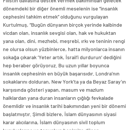
Filistin davasına destek vermek bakımından gelecek
dönemdeki bir diğer önemli meselenin ise “insanlık
cephesini tahkim etmek” olduğunu vurgulayan
Kurtulmuş, “Bugün dünyanın birçok yerinde kalbinde
vicdan olan, insanlık sevgisi olan, hak ve hukuktan
yana olan, dini, mezhebi, meşrebi, ırkı ve teninin rengi
ne olursa olsun yüzbinlerce, hatta milyonlarca insanın
sokağa çıkarak ‘Yeter artık, İsrail’i durdurun’ dediğini
hep beraber görüyoruz. Bu uzun yıllar boyunca
insanlık cephesinin en büyük başarısıdır. Londra’nın
sokaklarını dolduran, New York’ta ya da Beyaz Saray’ın
karşısında gösteri yapan, masum ve mazlum
halklardan yana duran insanların çığlığı fevkalade
önemlidir ve insanlık tarihi bakımından yeni bir dönemi
başlatmıştır. Şimdi bizlere, İslam dünyasının siyasi
karar alıcılarına, İslam dünyasının sivil toplum