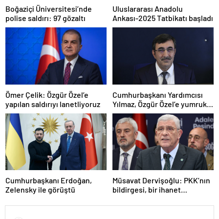
Boğaziçi Üniversitesi’nde
Uluslararası Anadolu
polise saldırı: 97 gözaltı
Ankası-2025 Tatbikatı başladı
Ömer Çelik: Özgür Özel’e
Cumhurbaşkanı Yardımcısı
yapılan saldırıyı lanetliyoruz
Yılmaz, Özgür Özel’e yumruklu
saldırıyı kınadı
Cumhurbaşkanı Erdoğan,
Müsavat Dervişoğlu: PKK’nın
Zelensky ile görüştü
bildirgesi, bir ihanet
açıklamasıdır