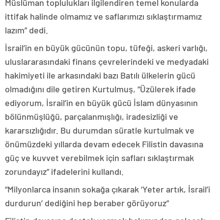
Müslüman toplulukları ilgilendiren temel konularda
ittifak halinde olmamız ve saflarımızı sıklaştırmamız
lazım” dedi.
İsrail’in en büyük gücünün topu, tüfeği, askeri varlığı,
uluslararasındaki finans çevrelerindeki ve medyadaki
hakimiyeti ile arkasındaki bazı Batılı ülkelerin gücü
olmadığını dile getiren Kurtulmuş, “Üzülerek ifade
ediyorum, İsrail’in en büyük gücü İslam dünyasının
bölünmüşlüğü, parçalanmışlığı, iradesizliği ve
kararsızlığıdır. Bu durumdan süratle kurtulmak ve
önümüzdeki yıllarda devam edecek Filistin davasına
güç ve kuvvet verebilmek için safları sıklaştırmak
zorundayız” ifadelerini kullandı.
“Milyonlarca insanın sokağa çıkarak ‘Yeter artık, İsrail’i
durdurun’ dediğini hep beraber görüyoruz”