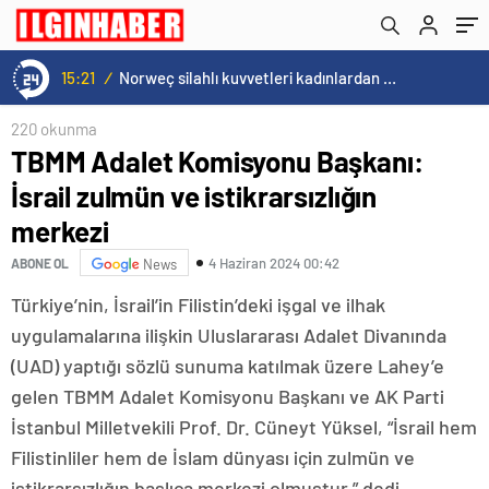
15:20
/
Cristiano Ronaldo’nun akıllara zarar tüm kariyerinin istatistiğini çıkardık !
220 okunma
TBMM Adalet Komisyonu Başkanı:
İsrail zulmün ve istikrarsızlığın
merkezi
4 Haziran 2024 00:42
ABONE OL
News
Türkiye’nin, İsrail’in Filistin’deki işgal ve ilhak
uygulamalarına ilişkin Uluslararası Adalet Divanında
(UAD) yaptığı sözlü sunuma katılmak üzere Lahey’e
gelen TBMM Adalet Komisyonu Başkanı ve AK Parti
İstanbul Milletvekili Prof. Dr. Cüneyt Yüksel, “İsrail hem
Filistinliler hem de İslam dünyası için zulmün ve
istikrarsızlığın başlıca merkezi olmuştur.” dedi.