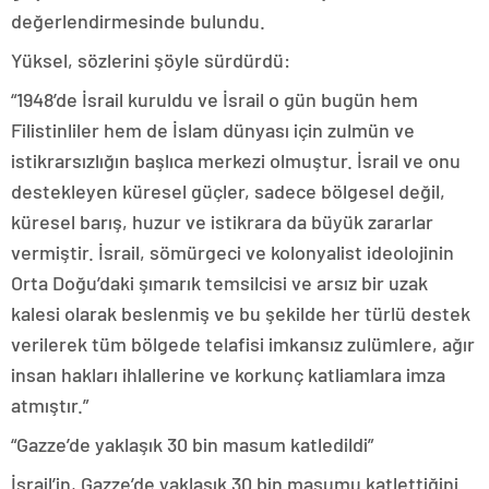
değerlendirmesinde bulundu.
Yüksel, sözlerini şöyle sürdürdü:
“1948’de İsrail kuruldu ve İsrail o gün bugün hem
Filistinliler hem de İslam dünyası için zulmün ve
istikrarsızlığın başlıca merkezi olmuştur. İsrail ve onu
destekleyen küresel güçler, sadece bölgesel değil,
küresel barış, huzur ve istikrara da büyük zararlar
vermiştir. İsrail, sömürgeci ve kolonyalist ideolojinin
Orta Doğu’daki şımarık temsilcisi ve arsız bir uzak
kalesi olarak beslenmiş ve bu şekilde her türlü destek
verilerek tüm bölgede telafisi imkansız zulümlere, ağır
insan hakları ihlallerine ve korkunç katliamlara imza
atmıştır.”
“Gazze’de yaklaşık 30 bin masum katledildi”
İsrail’in, Gazze’de yaklaşık 30 bin masumu katlettiğini