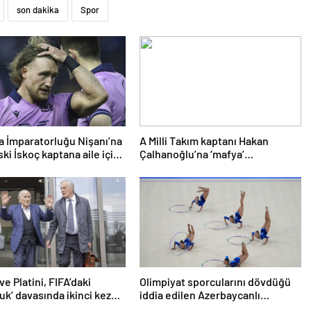
son dakika
Spor
a İmparatorluğu Nişanı’na
A Milli Takım kaptanı Hakan
ki İskoç kaptana aile içi
Çalhanoğlu’na ‘mafya’
en kamu hizmeti cezası
soruşturmasında ceza
ve Platini, FIFA’daki
Olimpiyat sporcularını dövdüğü
luk’ davasında ikinci kez
iddia edilen Azerbaycanlı
antrenöre 8 yıl men