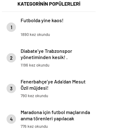
KATEGORİNİN POPÜLERLERİ
Futbolda yine kaos!
1
1890 kez okundu
Diabate’ye Trabzonspor
yönetiminden kesik! .
2
1196 kez okundu
Fenerbahçe’ye Ada’dan Mesut
Özil müjdesi!
3
790 kez okundu
Maradona için futbol maçlarında
anma törenleri yapılacak
4
776 kez okundu