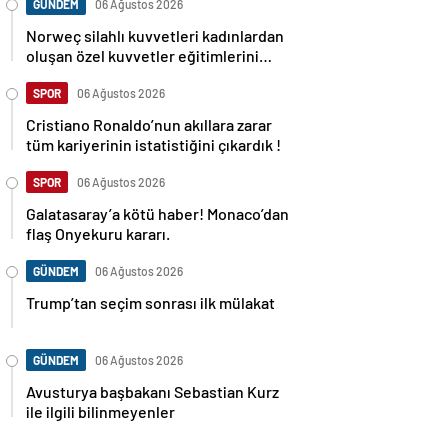
GÜNDEM
06 Ağustos 2026
Norweç silahlı kuvvetleri kadınlardan
oluşan özel kuvvetler eğitimlerini
başlattı.
SPOR
06 Ağustos 2026
Cristiano Ronaldo’nun akıllara zarar
tüm kariyerinin istatistiğini çıkardık !
SPOR
06 Ağustos 2026
Galatasaray’a kötü haber! Monaco’dan
flaş Onyekuru kararı.
GÜNDEM
06 Ağustos 2026
Trump’tan seçim sonrası ilk mülakat
GÜNDEM
06 Ağustos 2026
Avusturya başbakanı Sebastian Kurz
ile ilgili bilinmeyenler