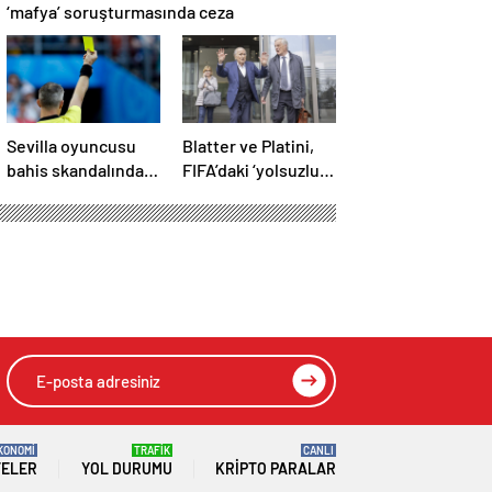
‘mafya’ soruşturmasında ceza
Sevilla oyuncusu
Blatter ve Platini,
bahis skandalında
FIFA’daki ‘yolsuzluk’
gözaltına alındı:
davasında ikinci kez
Son dakikalarda sarı
aklandı
kart görmüş
KONOMİ
TRAFİK
CANLI
TELER
YOL DURUMU
KRIPTO PARALAR