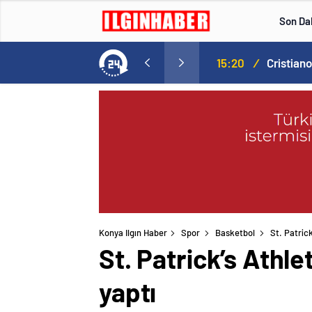
Son Da
Norweç silahlı kuvvetleri kadınlardan oluşan özel kuvvetler eğitimlerini başlattı.
15:20
/
Konya Ilgın Haber
Spor
Basketbol
St. Patric
St. Patrick’s Athl
yaptı