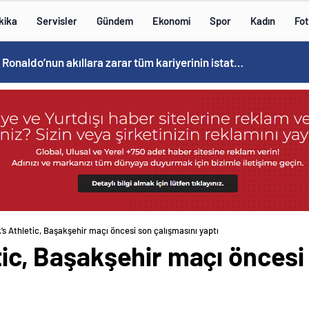
kika
Servisler
Gündem
Ekonomi
Spor
Kadın
Fot
Cristiano Ronaldo’nun akıllara zarar tüm kariyerinin istatistiğini çıkardık !
k’s Athletic, Başakşehir maçı öncesi son çalışmasını yaptı
etic, Başakşehir maçı öncesi