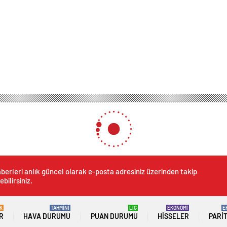
berleri anlık güncel olarak e-posta adresiniz üzerinden takip
ebilirsiniz.
K
TAHMİNİ
LİG
EKONOMİ
E
R
HAVA DURUMU
PUAN DURUMU
HISSELER
PARI