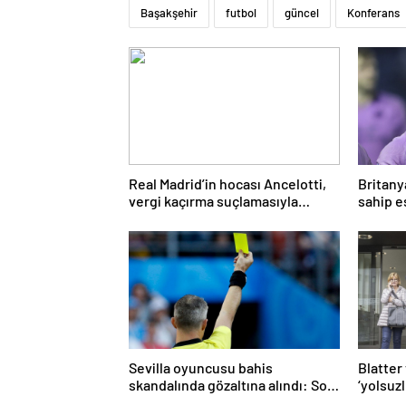
Başakşehir
futbol
güncel
Konferans
Real Madrid’in hocası Ancelotti,
Britany
vergi kaçırma suçlamasıyla
sahip es
mahkemeye çıkacak
şiddett
Sevilla oyuncusu bahis
Blatter 
skandalında gözaltına alındı: Son
‘yolsuz
dakikalarda sarı kart görmüş
aklandı