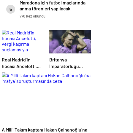
Maradona için futbol maçlarında
anma törenleri yapılacak
5
776 kez okundu
Real Madrid’in
Britanya
hocası Ancelotti,
İmparatorluğu
vergi kaçırma
Nişanı’na sahip eski
suçlamasıyla
İskoç kaptana aile
mahkemeye
içi şiddetten kamu
çıkacak
hizmeti cezası
A Milli Takım kaptanı Hakan Çalhanoğlu’na