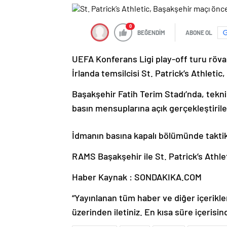
0
BEĞENDİM
ABONE OL
UEFA Konferans Ligi play-off turu röv
İrlanda temsilcisi St. Patrick’s Athletic,
Başakşehir Fatih Terim Stadı’nda, tekn
basın mensuplarına açık gerçekleştiril
İdmanın basına kapalı bölümünde taktiks
RAMS Başakşehir ile St. Patrick’s Athle
Haber Kaynak : SONDAKIKA.COM
“Yayınlanan tüm haber ve diğer içerikler i
üzerinden iletiniz. En kısa süre içerisin