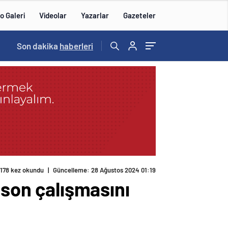
o Galeri
Videolar
Yazarlar
Gazeteler
14:57
Son dakika
/
haberleri
178 kez okundu
|
Güncelleme: 28 Ağustos 2024 01:19
 son çalışmasını