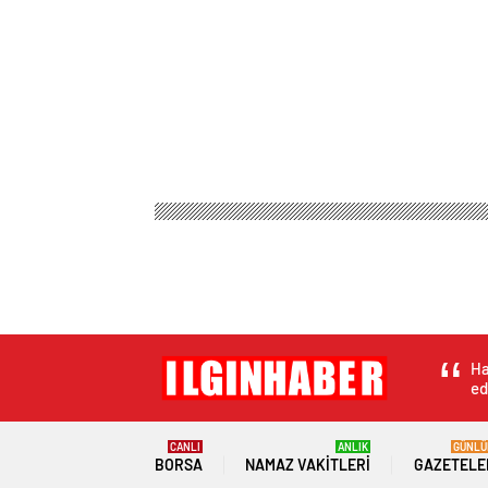
Ha
ed
CANLI
ANLIK
GÜNLÜ
BORSA
NAMAZ VAKITLERI
GAZETELE