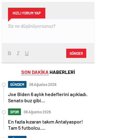
HIZLI YORUM YAP
GÖNDER
SON DAKİKA
HABERLERİ
GÜNDEM
06 Ağustos 2026
Joe Biden 6 aylık hedeflerini açıkladı.
Senato buz gibi…
SPOR
06 Ağustos 2026
En fazla kızaran takım Antalyaspor!
Tam 5 futbolcu….