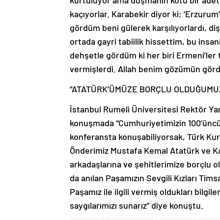
kurtuluyor ama düşmanın kötü bir adeti
kaçıyorlar. Karabekir diyor ki; ‘Erzuru
gördüm beni gülerek karşılıyorlardı, d
ortada gayri tabiilik hissettim, bu ins
dehşetle gördüm ki her biri Ermeni’ler 
vermişlerdi. Allah benim gözümün görd
“ATATÜRK’ÜMÜZE BORÇLU OLDUĞUMU
İstanbul Rumeli Üniversitesi Rektör Ya
konuşmada “Cumhuriyetimizin 100’üncü 
konferansta konuşabiliyorsak, Türk Kurt
Önderimiz Mustafa Kemal Atatürk ve Kaz
arkadaşlarına ve şehitlerimize borçlu 
da anılan Paşamızın Sevgili Kızları Tim
Paşamız ile ilgili vermiş oldukları bilgi
saygılarımızı sunarız” diye konuştu.