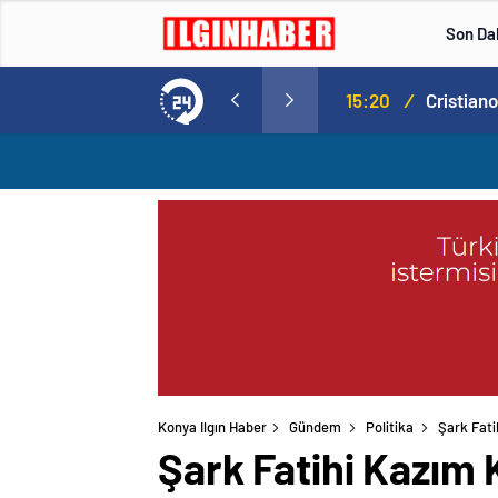
Son Da
Norweç silahlı kuvvetleri kadınlardan oluşan özel kuvvetler eğitimlerini başlattı.
15:20
/
Konya Ilgın Haber
Gündem
Politika
Şark Fati
Şark Fatihi Kazım 