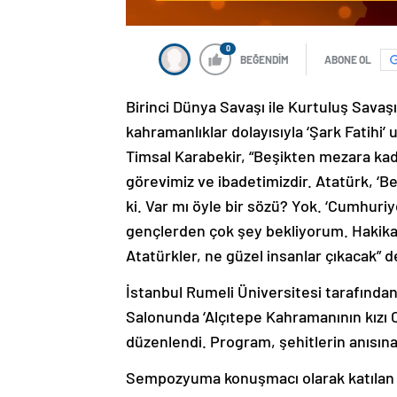
0
BEĞENDİM
ABONE OL
Birinci Dünya Savaşı ile Kurtuluş Savaşı
kahramanlıklar dolayısıyla ‘Şark Fatihi’ 
Timsal Karabekir, “Beşikten mezara ka
görevimiz ve ibadetimizdir. Atatürk, 
ki. Var mı öyle bir sözü? Yok. ‘Cumhur
gençlerden çok şey bekliyorum. Hakikat
Atatürkler, ne güzel insanlar çıkacak” d
İstanbul Rumeli Üniversitesi tarafınd
Salonunda ‘Alçıtepe Kahramanının kızı 
düzenlendi. Program, şehitlerin anısına
Sempozyuma konuşmacı olarak katılan M