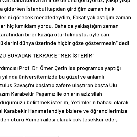
 var, daha sonra İzmir’de de onu görüyoruz, yakıp yıkıp
m’a giderken İstanbul kapıdan girdiğim zaman halkı
işlerini görecek mesafedeydim. Fakat yaklaştığım zaman
anlar hiç kımıldamıyordu. Daha da yaklaştığım zaman
tarafından birer kazığa oturtulmuştu, öyle can
üklerini dünya üzerinde hiçbir göze göstermesin” dedi.
ZU BURADAN TEKRAR ETMEK İSTERİM”
rdımcısı Prof. Dr. Ömer Çetin ise programda yaptığı
yılında üniversitemizde bu güzel ve anlamlı
uluş Savaşı’nı başlatıp zafere ulaştıran başta Ulu
ım Karabekir Paşamız ile onların aziz silah
olduğumuzu belirtmek isterim. Yetimlerin babası olarak
sal Karabekir Hanımefendiye bizlere ve öğrencilerimize
lerden ötürü Rumeli ailesi olarak çok teşekkür eder,