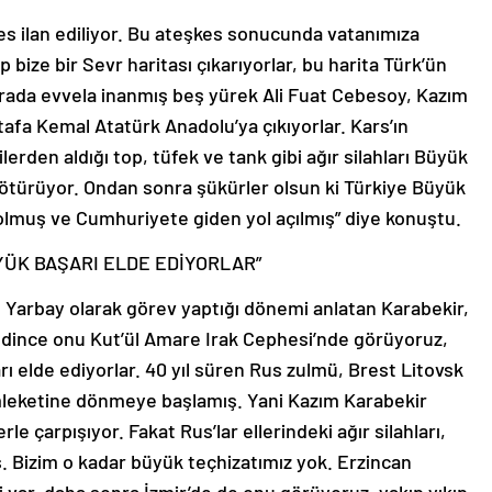
s ilan ediliyor. Bu ateşkes sonucunda vatanımıza
 bize bir Sevr haritası çıkarıyorlar, bu harita Türk’ün
 orada evvela inanmış beş yürek Ali Fuat Cebesoy, Kazım
afa Kemal Atatürk Anadolu’ya çıkıyorlar. Kars’ın
rden aldığı top, tüfek ve tank gibi ağır silahları Büyük
ötürüyor. Ondan sonra şükürler olsun ki Türkiye Büyük
u olmuş ve Cumhuriyete giden yol açılmış” diye konuştu.
YÜK BAŞARI ELDE EDİYORLAR”
 Yarbay olarak görev yaptığı dönemi anlatan Karabekir,
edince onu Kut’ül Amare Irak Cephesi’nde görüyoruz,
rı elde ediyorlar. 40 yıl süren Rus zulmü, Brest Litovsk
mleketine dönmeye başlamış. Yani Kazım Karabekir
e çarpışıyor. Fakat Rus’lar ellerindeki ağır silahları,
ş. Bizim o kadar büyük teçhizatımız yok. Erzincan