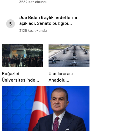
Emevi Camii’nde namaz kıldılar
3582 kez okundu
Joe Biden 6 aylık hedeflerini
açıkladı. Senato buz gibi…
5
3125 kez okundu
Boğaziçi
Uluslararası
Üniversitesi’nde
Anadolu
polise saldırı: 97
Ankası-2025
gözaltı
Tatbikatı başladı