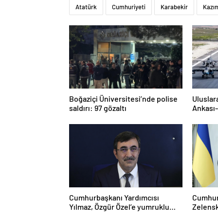
Atatürk
Cumhuriyeti
Karabekir
Kazı
Boğaziçi Üniversitesi’nde polise
Uluslar
saldırı: 97 gözaltı
Ankası-
Cumhurbaşkanı Yardımcısı
Cumhur
Yılmaz, Özgür Özel’e yumruklu
Zelensk
saldırıyı kınadı