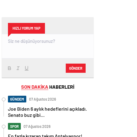
HIZLI YORUM YAP
GÖNDER
SON DAKİKA
HABERLERİ
GÜNDEM
07 Ağustos 2026
Joe Biden 6 aylık hedeflerini açıkladı.
Senato buz gibi…
SPOR
07 Ağustos 2026
En fazla kızaran takım Antalyaspor!