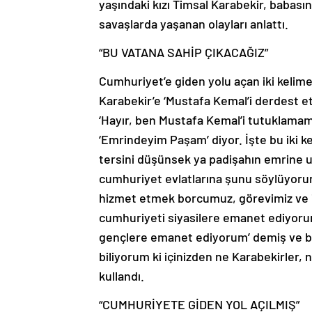
yaşındaki kızı Timsal Karabekir, babası
savaşlarda yaşanan olayları anlattı.
“BU VATANA SAHİP ÇIKACAĞIZ”
Cumhuriyet’e giden yolu açan iki kelim
Karabekir’e ‘Mustafa Kemal’i derdest et
‘Hayır, ben Mustafa Kemal’i tutuklama
‘Emrindeyim Paşam’ diyor. İşte bu iki k
tersini düşünsek ya padişahın emrine 
cumhuriyet evlatlarına şunu söylüyoru
hizmet etmek borcumuz, görevimiz ve ib
cumhuriyeti siyasilere emanet ediyorum
gençlere emanet ediyorum’ demiş ve b
biliyorum ki içinizden ne Karabekirler, n
kullandı.
“CUMHURİYETE GİDEN YOL AÇILMIŞ”