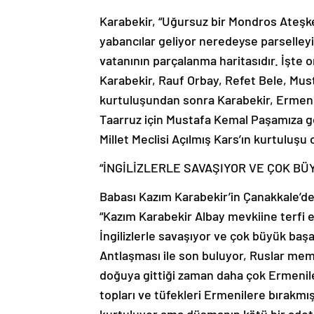
Karabekir, “Uğursuz bir Mondros Ateşke
yabancılar geliyor neredeyse parselleyip
vatanının parçalanma haritasıdır. İşte
Karabekir, Rauf Orbay, Refet Bele, Must
kurtuluşundan sonra Karabekir, Ermenile
Taarruz için Mustafa Kemal Paşamıza g
Millet Meclisi Açılmış Kars’ın kurtuluş
“İNGİLİZLERLE SAVAŞIYOR VE ÇOK BÜ
Babası Kazım Karabekir’in Çanakkale’de
“Kazım Karabekir Albay mevkiine terfi 
İngilizlerle savaşıyor ve çok büyük başa
Antlaşması ile son buluyor, Ruslar me
doğuya gittiği zaman daha çok Ermenilerl
topları ve tüfekleri Ermenilere bırakmı