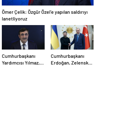
Ömer Çelik: Özgür Özel’e yapılan saldırıyı
lanetliyoruz
Cumhurbaşkanı
Cumhurbaşkanı
Yardımcısı Yılmaz,
Erdoğan, Zelensky
Özgür Özel’e
ile görüştü
yumruklu saldırıyı
kınadı