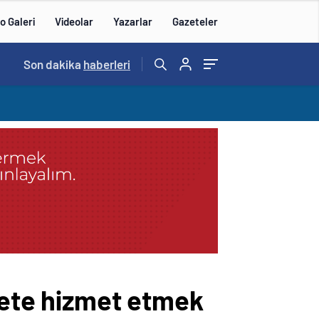
o Galeri
Videolar
Yazarlar
Gazeteler
14:57
Son dakika
/
haberleri
iyete hizmet etmek