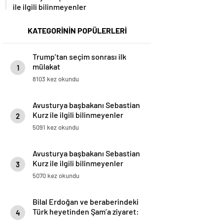
ile ilgili bilinmeyenler
KATEGORİNİN POPÜLERLERİ
Trump’tan seçim sonrası ilk
mülakat
1
8103 kez okundu
Avusturya başbakanı Sebastian
Kurz ile ilgili bilinmeyenler
2
5091 kez okundu
Avusturya başbakanı Sebastian
Kurz ile ilgili bilinmeyenler
3
5070 kez okundu
Bilal Erdoğan ve beraberindeki
Türk heyetinden Şam’a ziyaret:
4