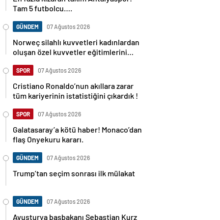
Tam 5 futbolcu….
GÜNDEM
07 Ağustos 2026
Norweç silahlı kuvvetleri kadınlardan
oluşan özel kuvvetler eğitimlerini
başlattı.
SPOR
07 Ağustos 2026
Cristiano Ronaldo’nun akıllara zarar
tüm kariyerinin istatistiğini çıkardık !
SPOR
07 Ağustos 2026
Galatasaray’a kötü haber! Monaco’dan
flaş Onyekuru kararı.
GÜNDEM
07 Ağustos 2026
Trump’tan seçim sonrası ilk mülakat
GÜNDEM
07 Ağustos 2026
Avusturya başbakanı Sebastian Kurz