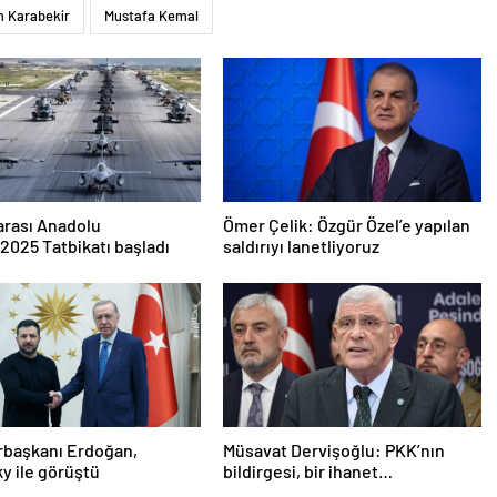
m Karabekir
Mustafa Kemal
arası Anadolu
Ömer Çelik: Özgür Özel’e yapılan
2025 Tatbikatı başladı
saldırıyı lanetliyoruz
başkanı Erdoğan,
Müsavat Dervişoğlu: PKK’nın
y ile görüştü
bildirgesi, bir ihanet
açıklamasıdır