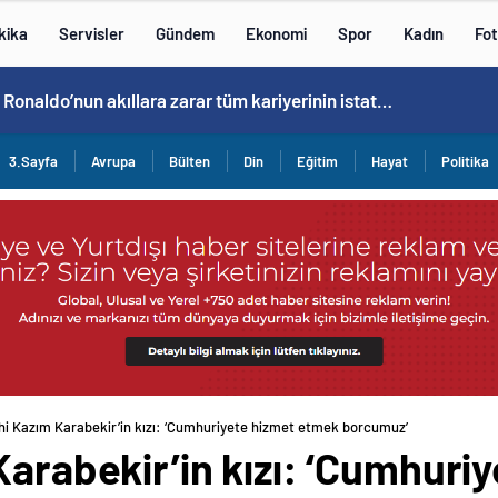
kika
Servisler
Gündem
Ekonomi
Spor
Kadın
Fot
Cristiano Ronaldo’nun akıllara zarar tüm kariyerinin istatistiğini çıkardık !
3.Sayfa
Avrupa
Bülten
Din
Eğitim
Hayat
Politika
hi Kazım Karabekir’in kızı: ‘Cumhuriyete hizmet etmek borcumuz’
Karabekir’in kızı: ‘Cumhur