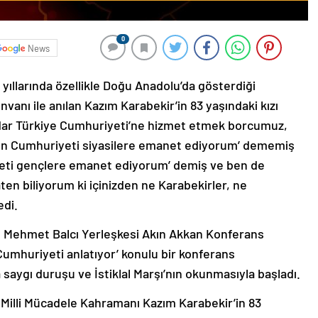
0
News
 yıllarında özellikle Doğu Anadolu’da gösterdiği
unvanı ile anılan Kazım Karabekir’in 83 yaşındaki kızı
dar Türkiye Cumhuriyeti’ne hizmet etmek borcumuz,
‘Ben Cumhuriyeti siyasilere emanet ediyorum’ dememiş
iyeti gençlere emanet ediyorum’ demiş ve ben de
en biliyorum ki içinizden ne Karabekirler, ne
edi.
an Mehmet Balcı Yerleşkesi Akın Akkan Konferans
Cumhuriyeti anlatıyor’ konulu bir konferans
 saygı duruşu ve İstiklal Marşı’nın okunmasıyla başladı.
illi Mücadele Kahramanı Kazım Karabekir’in 83