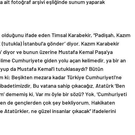
na ait fotoğraf arşivi eşliğinde sunum yaparak
e olduğunu ifade eden Timsal Karabekir, “Padişah, Kazım
 (tutukla) İstanbul’a gönder’ diyor. Kazım Karabekir
m’ diyor ve bunun üzerine Mustafa Kemal Paşa’ya
elime Cumhuriyete giden yolu açan kelimedir. ya bir an
uyup da Mustafa Kemal’i tutuklasaydı? Bütün
m ki; Beşikten mezara kadar Türkiye Cumhuriyeti’ne
adetimizdir. Bu vatana sahip çıkacağız. Atatürk ‘Ben
’ dememiş ki. Var mı öyle bir sözü? Yok. ‘Cumhuriyeti
en de gençlerden çok şey bekliyorum. Hakikaten
e Atatürkler, ne güzel insanlar çıkacak” ifadelerini