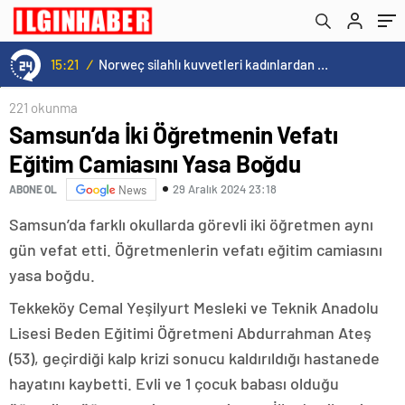
15:21
/
Norweç silahlı kuvvetleri kadınlardan oluşan özel kuvvetler eğitimlerini başlattı.
221 okunma
Samsun’da İki Öğretmenin Vefatı
Eğitim Camiasını Yasa Boğdu
29 Aralık 2024 23:18
ABONE OL
News
Samsun’da farklı okullarda görevli iki öğretmen aynı
gün vefat etti. Öğretmenlerin vefatı eğitim camiasını
yasa boğdu.
Tekkeköy Cemal Yeşilyurt Mesleki ve Teknik Anadolu
Lisesi Beden Eğitimi Öğretmeni Abdurrahman Ateş
(53), geçirdiği kalp krizi sonucu kaldırıldığı hastanede
hayatını kaybetti. Evli ve 1 çocuk babası olduğu