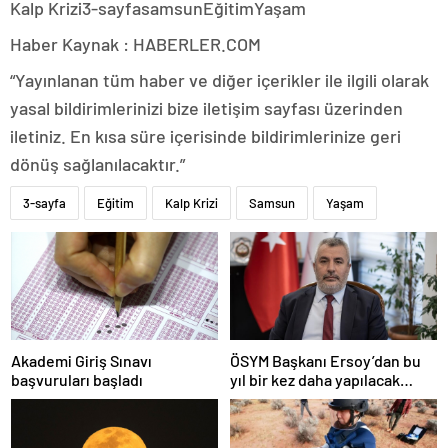
Kalp Krizi3-sayfasamsunEğitimYaşam
Haber Kaynak : HABERLER.COM
“Yayınlanan tüm haber ve diğer içerikler ile ilgili olarak
yasal bildirimlerinizi bize iletişim sayfası üzerinden
iletiniz. En kısa süre içerisinde bildirimlerinize geri
dönüş sağlanılacaktır.”
3-sayfa
Eğitim
Kalp Krizi
Samsun
Yaşam
Akademi Giriş Sınavı
ÖSYM Başkanı Ersoy’dan bu
başvuruları başladı
yıl bir kez daha yapılacak
YDS’ye ilişkin açıklama