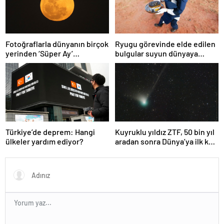
Fotoğraflarla dünyanın birçok
Ryugu görevinde elde edilen
yerinden ‘Süper Ay’
bulgular suyun dünyaya
manzaraları
asteroitlerce getirilmiş
olabileceğini gösteriyor
Türkiye’de deprem: Hangi
Kuyruklu yıldız ZTF, 50 bin yıl
ülkeler yardım ediyor?
aradan sonra Dünya’ya ilk kez
çok yaklaşacak