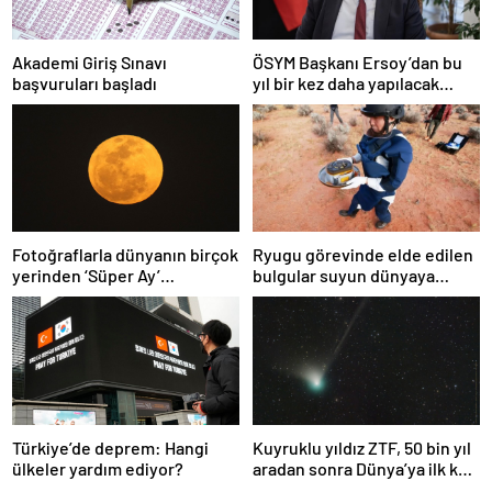
Akademi Giriş Sınavı
ÖSYM Başkanı Ersoy’dan bu
başvuruları başladı
yıl bir kez daha yapılacak
YDS’ye ilişkin açıklama
Fotoğraflarla dünyanın birçok
Ryugu görevinde elde edilen
yerinden ‘Süper Ay’
bulgular suyun dünyaya
manzaraları
asteroitlerce getirilmiş
olabileceğini gösteriyor
Türkiye’de deprem: Hangi
Kuyruklu yıldız ZTF, 50 bin yıl
ülkeler yardım ediyor?
aradan sonra Dünya’ya ilk kez
çok yaklaşacak