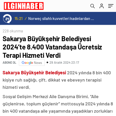
Verdi
yaşanmadı
15:21
/
Norweç silahlı kuvvetleri kadınlardan oluşan özel kuvvetler eğitimlerini başlattı.
228 okunma
Sakarya Büyükşehir Belediyesi
2024’te 8.400 Vatandaşa Ücretsiz
Terapi Hizmeti Verdi
29 Aralık 2024 23:17
ABONE OL
News
Sakarya Büyükşehir Belediyesi
2024 yılında 8 bin 400
kişiye ruh sağlığı, çift, dikkat ve ebeveyn terapisi
hizmeti verdi.
Sosyal Gelişim Merkezi Aile Danışma Birimi, “Aile
güçlenirse, toplum güçlenir” mottosuyla 2024 yılında 8
bin 400 vatandaşa aile yaşamında yaşadıkları zorlukları