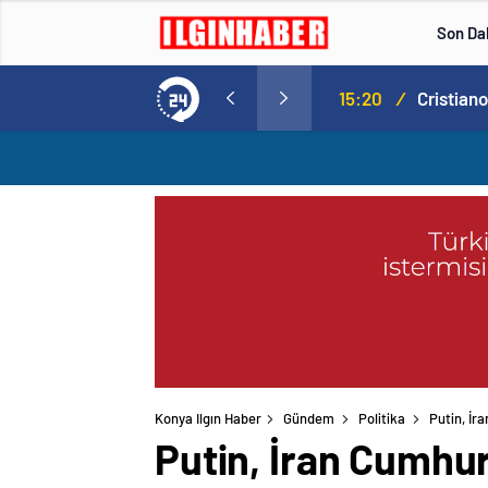
Son Da
Norweç silahlı kuvvetleri kadınlardan oluşan özel kuvvetler eğitimlerini başlattı.
15:20
/
Konya Ilgın Haber
Gündem
Politika
Putin, İr
Putin, İran Cumhur