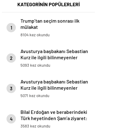
KATEGORİNİN POPÜLERLERİ
Trump’tan seçim sonrası ilk
mülakat
1
8104 kez okundu
Avusturya başbakanı Sebastian
Kurz ile ilgili bilinmeyenler
2
5093 kez okundu
Avusturya başbakanı Sebastian
Kurz ile ilgili bilinmeyenler
3
5071 kez okundu
Bilal Erdoğan ve beraberindeki
Türk heyetinden Şam’a ziyaret:
4
Emevi Camii’nde namaz kıldılar
3583 kez okundu