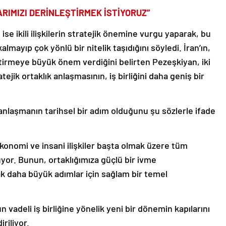
ARIMIZI DERİNLEŞTİRMEK İSTİYORUZ”
 ikili ilişkilerin stratejik önemine vurgu yaparak, bu
lı kalmayıp çok yönlü bir nitelik taşıdığını söyledi. İran’ın,
eştirmeye büyük önem verdiğini belirten Pezeşkiyan, iki
ejik ortaklık anlaşmasının, iş birliğini daha geniş bir
nlaşmanın tarihsel bir adım olduğunu şu sözlerle ifade
ekonomi ve insani ilişkiler başta olmak üzere tüm
rüyor. Bunun, ortaklığımıza güçlü bir ivme
k daha büyük adımlar için sağlam bir temel
vadeli iş birliğine yönelik yeni bir dönemin kapılarını
riliyor.