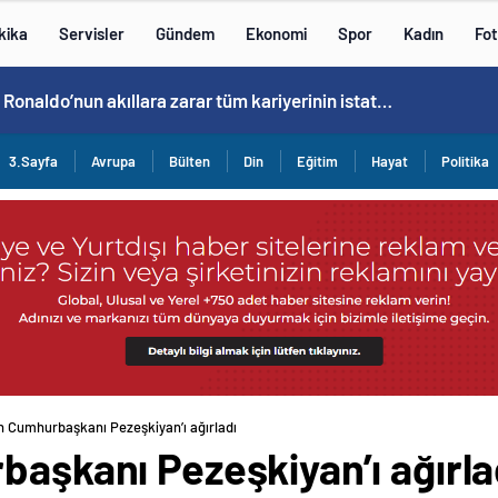
kika
Servisler
Gündem
Ekonomi
Spor
Kadın
Fot
Cristiano Ronaldo’nun akıllara zarar tüm kariyerinin istatistiğini çıkardık !
3.Sayfa
Avrupa
Bülten
Din
Eğitim
Hayat
Politika
an Cumhurbaşkanı Pezeşkiyan’ı ağırladı
başkanı Pezeşkiyan’ı ağırla