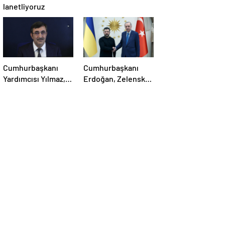
lanetliyoruz
Cumhurbaşkanı
Cumhurbaşkanı
Yardımcısı Yılmaz,
Erdoğan, Zelensky
Özgür Özel’e
ile görüştü
yumruklu saldırıyı
kınadı