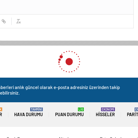
berleri anlık güncel olarak e-posta adresiniz üzerinden takip
ebilirsiniz.
K
TAHMİNİ
LİG
EKONOMİ
E
R
HAVA DURUMU
PUAN DURUMU
HISSELER
PARI