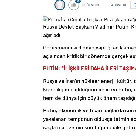
0
BEĞENDİM
ABONE OL
Rusya Devlet Başkanı Vladimir Putin, 
ağırladı.
Görüşmenin ardından yaptığı açıklamada P
açısından kritik bir dönemde gerçekleşt
PUTİN: “İLİŞKİLERİ DAHA İLERİ TAŞI
Rusya ve İran’ın nükleer enerji, kültür, 
kararlılığında olduğunu belirten Putin,
hem de dünya için büyük önem taşıdığını
Putin, ekonomik ve ticari bağlarda so
yakalanan temponun oldukça tatmin edici
sağlam bir zemin sunduğunu dile getird