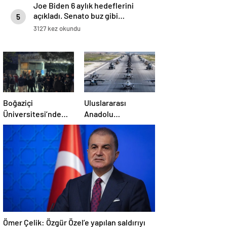
Joe Biden 6 aylık hedeflerini
açıkladı. Senato buz gibi…
5
3127 kez okundu
Boğaziçi
Uluslararası
Üniversitesi’nde
Anadolu
polise saldırı: 97
Ankası-2025
gözaltı
Tatbikatı başladı
Ömer Çelik: Özgür Özel’e yapılan saldırıyı