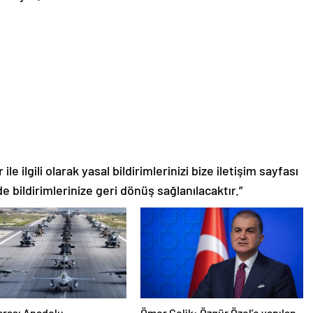
le ilgili olarak yasal bildirimlerinizi bize iletişim sayfası
de bildirimlerinize geri dönüş sağlanılacaktır.”
arası Anadolu
Ömer Çelik: Özgür Özel’e yapılan