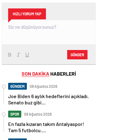
HIZLI YORUM YAP
GÖNDER
SON DAKİKA
HABERLERİ
GÜNDEM
08 Ağustos 2026
Joe Biden 6 aylık hedeflerini açıkladı.
Senato buz gibi…
SPOR
08 Ağustos 2026
En fazla kızaran takım Antalyaspor!
Tam 5 futbolcu….