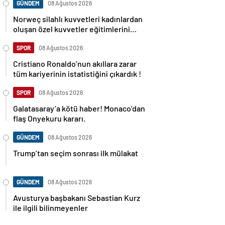
GÜNDEM
08 Ağustos 2026
Norweç silahlı kuvvetleri kadınlardan
oluşan özel kuvvetler eğitimlerini
başlattı.
SPOR
08 Ağustos 2026
Cristiano Ronaldo’nun akıllara zarar
tüm kariyerinin istatistiğini çıkardık !
SPOR
08 Ağustos 2026
Galatasaray’a kötü haber! Monaco’dan
flaş Onyekuru kararı.
GÜNDEM
08 Ağustos 2026
Trump’tan seçim sonrası ilk mülakat
GÜNDEM
08 Ağustos 2026
Avusturya başbakanı Sebastian Kurz
ile ilgili bilinmeyenler