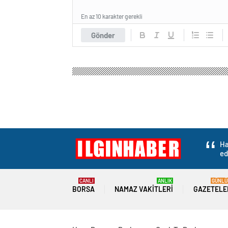
En az 10 karakter gerekli
Gönder
Ha
ed
CANLI
ANLIK
GÜNLÜ
BORSA
NAMAZ VAKITLERI
GAZETELE