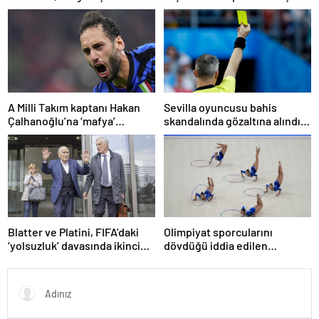
suçlamasıyla mahkemeye
kaptana aile içi şiddetten
çıkacak
kamu hizmeti cezası
A Milli Takım kaptanı Hakan
Sevilla oyuncusu bahis
Çalhanoğlu’na ‘mafya’
skandalında gözaltına alındı:
soruşturmasında ceza
Son dakikalarda sarı kart
görmüş
Blatter ve Platini, FIFA’daki
Olimpiyat sporcularını
‘yolsuzluk’ davasında ikinci
dövdüğü iddia edilen
kez aklandı
Azerbaycanlı antrenöre 8 yıl
men