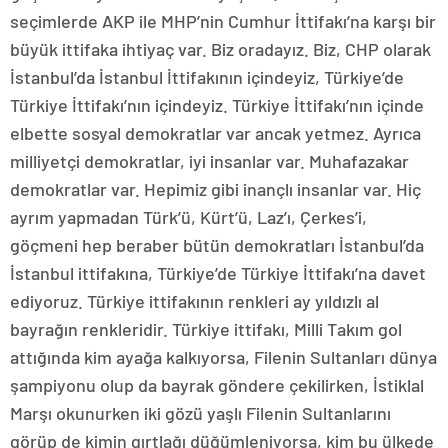
seçimlerde AKP ile MHP’nin Cumhur İttifakı’na karşı bir
büyük ittifaka ihtiyaç var. Biz oradayız. Biz, CHP olarak
İstanbul’da İstanbul İttifakının içindeyiz, Türkiye’de
Türkiye İttifakı’nın içindeyiz. Türkiye İttifakı’nın içinde
elbette sosyal demokratlar var ancak yetmez. Ayrıca
milliyetçi demokratlar, iyi insanlar var. Muhafazakar
demokratlar var. Hepimiz gibi inançlı insanlar var. Hiç
ayrım yapmadan Türk’ü, Kürt’ü, Laz’ı, Çerkes’i,
göçmeni hep beraber bütün demokratları İstanbul’da
İstanbul ittifakına, Türkiye’de Türkiye İttifakı’na davet
ediyoruz. Türkiye ittifakının renkleri ay yıldızlı al
bayrağın renkleridir. Türkiye ittifakı, Milli Takım gol
attığında kim ayağa kalkıyorsa, Filenin Sultanları dünya
şampiyonu olup da bayrak göndere çekilirken, İstiklal
Marşı okunurken iki gözü yaşlı Filenin Sultanlarını
görüp de kimin gırtlağı düğümleniyorsa, kim bu ülkede