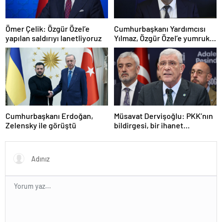
Ömer Çelik: Özgür Özel’e
Cumhurbaşkanı Yardımcısı
yapılan saldırıyı lanetliyoruz
Yılmaz, Özgür Özel’e yumruklu
saldırıyı kınadı
Cumhurbaşkanı Erdoğan,
Müsavat Dervişoğlu: PKK’nın
Zelensky ile görüştü
bildirgesi, bir ihanet
açıklamasıdır