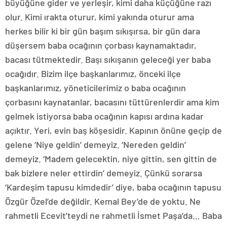
büyüğüne gider ve yerleşir, kimi daha küçüğüne razı
olur. Kimi ırakta oturur, kimi yakında oturur ama
herkes bilir ki bir gün başım sıkışırsa, bir gün dara
düşersem baba ocağının çorbası kaynamaktadır,
bacası tütmektedir. Başı sıkışanın geleceği yer baba
ocağıdır. Bizim ilçe başkanlarımız, önceki ilçe
başkanlarımız, yöneticilerimiz o baba ocağının
çorbasını kaynatanlar, bacasını tüttürenlerdir ama kim
gelmek istiyorsa baba ocağının kapısı ardına kadar
açıktır. Yeri, evin baş köşesidir. Kapının önüne geçip de
gelene ‘Niye geldin’ demeyiz. ‘Nereden geldin’
demeyiz. ‘Madem gelecektin, niye gittin, sen gittin de
bak bizlere neler ettirdin’ demeyiz. Çünkü sorarsa
‘Kardeşim tapusu kimdedir’ diye, baba ocağının tapusu
Özgür Özel’de değildir. Kemal Bey’de de yoktu. Ne
rahmetli Ecevit’teydi ne rahmetli İsmet Paşa’da… Baba