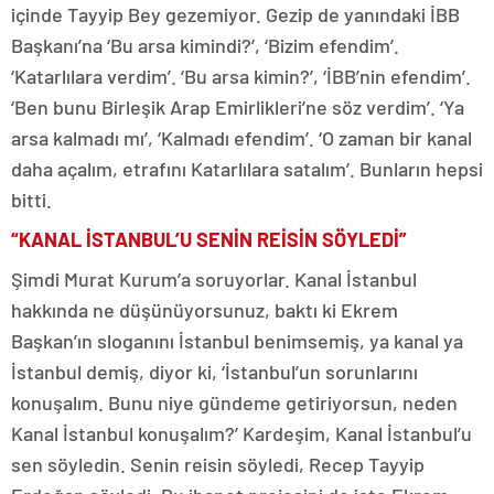
içinde Tayyip Bey gezemiyor. Gezip de yanındaki İBB
Başkanı’na ‘Bu arsa kimindi?’, ‘Bizim efendim’.
‘Katarlılara verdim’. ‘Bu arsa kimin?’, ‘İBB’nin efendim’.
‘Ben bunu Birleşik Arap Emirlikleri’ne söz verdim’. ‘Ya
arsa kalmadı mı’, ‘Kalmadı efendim’. ‘O zaman bir kanal
daha açalım, etrafını Katarlılara satalım’. Bunların hepsi
bitti.
“KANAL İSTANBUL’U SENİN REİSİN SÖYLEDİ”
Şimdi Murat Kurum’a soruyorlar. Kanal İstanbul
hakkında ne düşünüyorsunuz, baktı ki Ekrem
Başkan’ın sloganını İstanbul benimsemiş, ya kanal ya
İstanbul demiş, diyor ki, ‘İstanbul’un sorunlarını
konuşalım. Bunu niye gündeme getiriyorsun, neden
Kanal İstanbul konuşalım?’ Kardeşim, Kanal İstanbul’u
sen söyledin. Senin reisin söyledi, Recep Tayyip