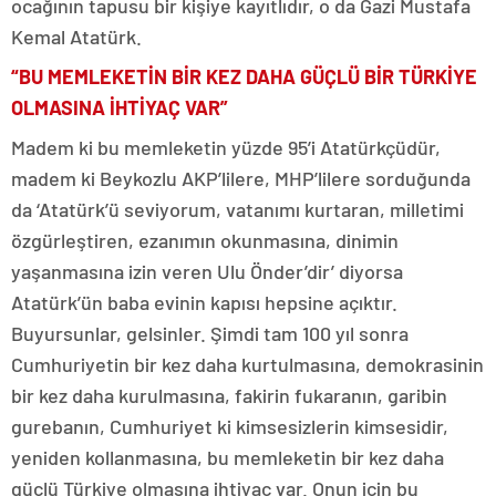
ocağının tapusu bir kişiye kayıtlıdır, o da Gazi Mustafa
Kemal Atatürk.
“BU MEMLEKETİN BİR KEZ DAHA GÜÇLÜ BİR TÜRKİYE
OLMASINA İHTİYAÇ VAR”
Madem ki bu memleketin yüzde 95’i Atatürkçüdür,
madem ki Beykozlu AKP’lilere, MHP’lilere sorduğunda
da ‘Atatürk’ü seviyorum, vatanımı kurtaran, milletimi
özgürleştiren, ezanımın okunmasına, dinimin
yaşanmasına izin veren Ulu Önder’dir’ diyorsa
Atatürk’ün baba evinin kapısı hepsine açıktır.
Buyursunlar, gelsinler. Şimdi tam 100 yıl sonra
Cumhuriyetin bir kez daha kurtulmasına, demokrasinin
bir kez daha kurulmasına, fakirin fukaranın, garibin
gurebanın, Cumhuriyet ki kimsesizlerin kimsesidir,
yeniden kollanmasına, bu memleketin bir kez daha
güçlü Türkiye olmasına ihtiyaç var. Onun için bu