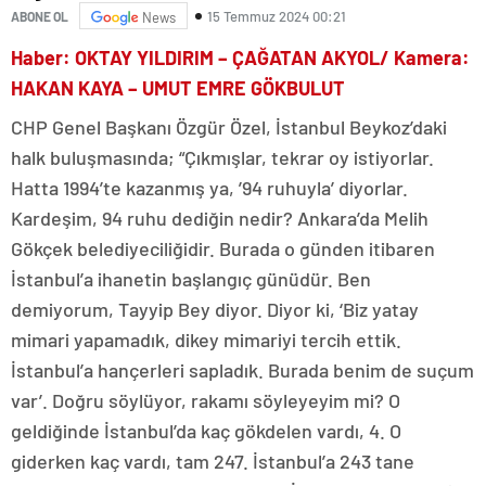
15 Temmuz 2024 00:21
ABONE OL
News
Haber: OKTAY YILDIRIM – ÇAĞATAN AKYOL/ Kamera:
HAKAN KAYA – UMUT EMRE GÖKBULUT
CHP Genel Başkanı Özgür Özel, İstanbul Beykoz’daki
halk buluşmasında; “Çıkmışlar, tekrar oy istiyorlar.
Hatta 1994’te kazanmış ya, ’94 ruhuyla’ diyorlar.
Kardeşim, 94 ruhu dediğin nedir? Ankara’da Melih
Gökçek belediyeciliğidir. Burada o günden itibaren
İstanbul’a ihanetin başlangıç günüdür. Ben
demiyorum, Tayyip Bey diyor. Diyor ki, ‘Biz yatay
mimari yapamadık, dikey mimariyi tercih ettik.
İstanbul’a hançerleri sapladık. Burada benim de suçum
var’. Doğru söylüyor, rakamı söyleyeyim mi? O
geldiğinde İstanbul’da kaç gökdelen vardı, 4. O
giderken kaç vardı, tam 247. İstanbul’a 243 tane