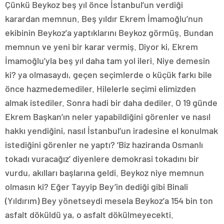
Çünkü Beykoz beş yıl önce İstanbul’un verdiği
karardan memnun. Beş yıldır Ekrem İmamoğlu’nun
ekibinin Beykoz’a yaptıklarını Beykoz görmüş. Bundan
memnun ve yeni bir karar vermiş. Diyor ki, Ekrem
İmamoğlu’yla beş yıl daha tam yol ileri. Niye demesin
ki? ya olmasaydı, geçen seçimlerde o küçük farkı bile
önce hazmedemediler. Hilelerle seçimi elimizden
almak istediler. Sonra hadi bir daha dediler. O 19 günde
Ekrem Başkan’ın neler yapabildiğini görenler ve nasıl
hakkı yendiğini, nasıl İstanbul’un iradesine el konulmak
istediğini görenler ne yaptı? ‘Biz haziranda Osmanlı
tokadı vuracağız’ diyenlere demokrasi tokadını bir
vurdu, akılları başlarına geldi. Beykoz niye memnun
olmasın ki? Eğer Tayyip Bey’in dediği gibi Binali
(Yıldırım) Bey yönetseydi mesela Beykoz’a 154 bin ton
asfalt döküldü ya, o asfalt dökülmeyecekti.