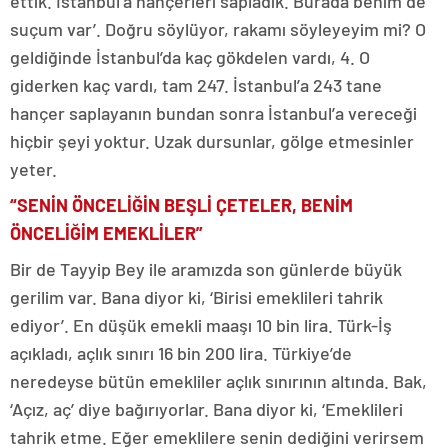
ettik. İstanbul’a hançerleri sapladık. Burada benim de
suçum var’. Doğru söylüyor, rakamı söyleyeyim mi? O
geldiğinde İstanbul’da kaç gökdelen vardı, 4. O
giderken kaç vardı, tam 247. İstanbul’a 243 tane
hançer saplayanın bundan sonra İstanbul’a vereceği
hiçbir şeyi yoktur. Uzak dursunlar, gölge etmesinler
yeter.
“SENİN ÖNCELİĞİN BEŞLİ ÇETELER, BENİM
ÖNCELİĞİM EMEKLİLER”
Bir de Tayyip Bey ile aramızda son günlerde büyük
gerilim var. Bana diyor ki, ‘Birisi emeklileri tahrik
ediyor’. En düşük emekli maaşı 10 bin lira. Türk-İş
açıkladı, açlık sınırı 16 bin 200 lira. Türkiye’de
neredeyse bütün emekliler açlık sınırının altında. Bak,
‘Açız, aç’ diye bağırıyorlar. Bana diyor ki, ‘Emeklileri
tahrik etme. Eğer emeklilere senin dediğini verirsem