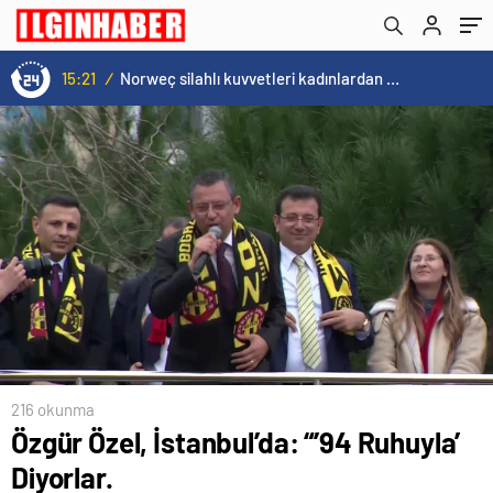
Dolar Yapıyordu, Şimdi 6,5 Dolar. Nereden
Nereye”
15:21
/
Norweç silahlı kuvvetleri kadınlardan oluşan özel kuvvetler eğitimlerini başlattı.
216 okunma
Özgür Özel, İstanbul’da: “’94 Ruhuyla’
Diyorlar.