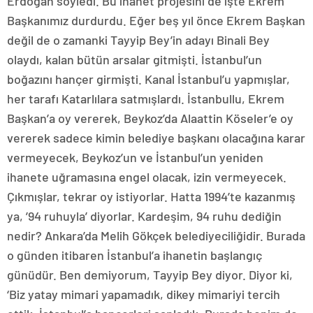
Erdoğan söyledi. Bu ihanet projesini de işte Ekrem
Başkanımız durdurdu. Eğer beş yıl önce Ekrem Başkan
değil de o zamanki Tayyip Bey’in adayı Binali Bey
olaydı, kalan bütün arsalar gitmişti. İstanbul’un
boğazını hançer girmişti. Kanal İstanbul’u yapmışlar,
her tarafı Katarlılara satmışlardı. İstanbullu, Ekrem
Başkan’a oy vererek, Beykoz’da Alaattin Köseler’e oy
vererek sadece kimin belediye başkanı olacağına karar
vermeyecek, Beykoz’un ve İstanbul’un yeniden
ihanete uğramasına engel olacak, izin vermeyecek.
Çıkmışlar, tekrar oy istiyorlar. Hatta 1994’te kazanmış
ya, ’94 ruhuyla’ diyorlar. Kardeşim, 94 ruhu dediğin
nedir? Ankara’da Melih Gökçek belediyeciliğidir. Burada
o günden itibaren İstanbul’a ihanetin başlangıç
günüdür. Ben demiyorum, Tayyip Bey diyor. Diyor ki,
‘Biz yatay mimari yapamadık, dikey mimariyi tercih