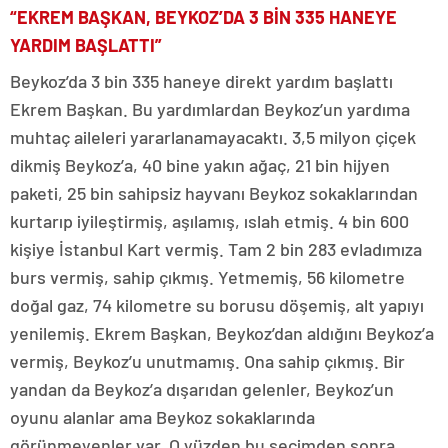
“EKREM BAŞKAN, BEYKOZ’DA 3 BİN 335 HANEYE
YARDIM BAŞLATTI”
Beykoz’da 3 bin 335 haneye direkt yardım başlattı
Ekrem Başkan. Bu yardımlardan Beykoz’un yardıma
muhtaç aileleri yararlanamayacaktı. 3,5 milyon çiçek
dikmiş Beykoz’a, 40 bine yakın ağaç, 21 bin hijyen
paketi, 25 bin sahipsiz hayvanı Beykoz sokaklarından
kurtarıp iyileştirmiş, aşılamış, ıslah etmiş. 4 bin 600
kişiye İstanbul Kart vermiş. Tam 2 bin 283 evladımıza
burs vermiş, sahip çıkmış. Yetmemiş, 56 kilometre
doğal gaz, 74 kilometre su borusu döşemiş, alt yapıyı
yenilemiş. Ekrem Başkan, Beykoz’dan aldığını Beykoz’a
vermiş, Beykoz’u unutmamış. Ona sahip çıkmış. Bir
yandan da Beykoz’a dışarıdan gelenler, Beykoz’un
oyunu alanlar ama Beykoz sokaklarında
görünmeyenler var. O yüzden bu seçimden sonra