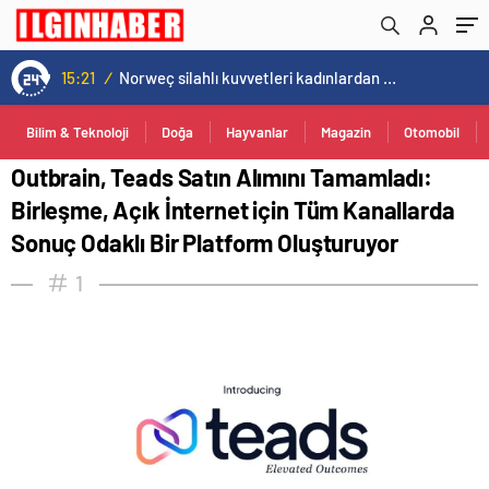
Sonuç Odaklı Bir Platform Oluşturuyor
15:21
/
Norweç silahlı kuvvetleri kadınlardan oluşan özel kuvvetler eğitimlerini başlattı.
Bilim & Teknoloji
Doğa
Hayvanlar
Magazin
Otomobil
Outbrain, Teads Satın Alımını Tamamladı:
Birleşme, Açık İnternet için Tüm Kanallarda
Sonuç Odaklı Bir Platform Oluşturuyor
1