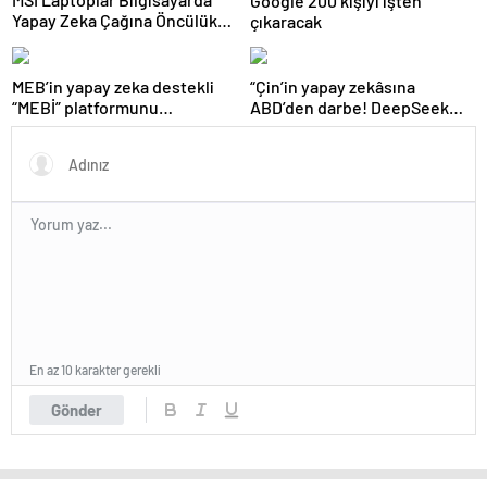
Google 200 kişiyi işten
Yapay Zeka Çağına Öncülük
çıkaracak
Ediyor
MEB’in yapay zeka destekli
“Çin’in yapay zekâsına
“MEBİ” platformunu
ABD’den darbe! DeepSeek
kullananların sayısı 1 milyonu
devlet cihazlarında
aştı
yasaklandı
En az 10 karakter gerekli
Gönder