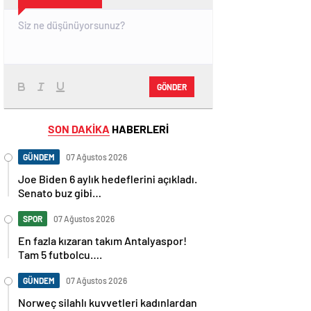
GÖNDER
SON DAKİKA
HABERLERİ
GÜNDEM
07 Ağustos 2026
Joe Biden 6 aylık hedeflerini açıkladı.
Senato buz gibi…
SPOR
07 Ağustos 2026
En fazla kızaran takım Antalyaspor!
Tam 5 futbolcu….
GÜNDEM
07 Ağustos 2026
Norweç silahlı kuvvetleri kadınlardan