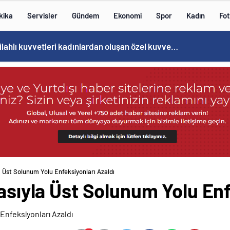
kika
Servisler
Gündem
Ekonomi
Spor
Kadın
Fot
Norweç silahlı kuvvetleri kadınlardan oluşan özel kuvvetler eğitimlerini başlattı.
a Üst Solunum Yolu Enfeksiyonları Azaldı
masıyla Üst Solunum Yolu Enf