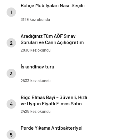
Bahçe Mobilyaları Nasıl Seçilir
1
3189 kez okundu
Aradığınız Tüm AÖF Sınav
Soruları ve Canlı Açıköğretim
2
Forumu Burada
2830 kez okundu
İskandinav turu
3
2633 kez okundu
Bigo Elmas Bayi – Güvenli, Hızlı
ve Uygun Fiyatlı Elmas Satın
4
Almanın Yeni Adresi
2425 kez okundu
Perde Yıkama Antibakteriyel
5