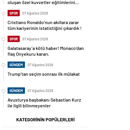
oluşan özel kuvvetler eğitimlerini
başlattı.
SPOR
07 Ağustos 2026
Cristiano Ronaldo’nun akıllara zarar
tüm kariyerinin istatistiğini çıkardık !
SPOR
07 Ağustos 2026
Galatasaray’a kötü haber! Monaco’dan
flaş Onyekuru kararı.
GÜNDEM
07 Ağustos 2026
Trump’tan seçim sonrası ilk mülakat
GÜNDEM
07 Ağustos 2026
Avusturya başbakanı Sebastian Kurz
ile ilgili bilinmeyenler
KATEGORİNİN POPÜLERLERİ