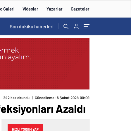
o Galeri
Videolar
Yazarlar
Gazeteler
15:20
Son dakika
/
haberleri
242 kez okundu
|
Güncelleme: 6 Şubat 2024 00:09
eksiyonları Azaldı
HIZLI YORUM YAP