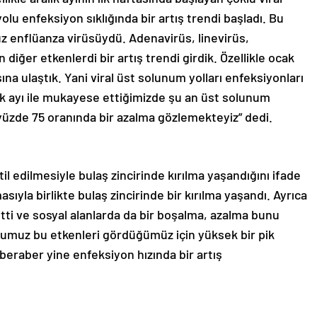
olu enfeksiyon sıklığında bir artış trendi başladı. Bu
 enflüanza virüsüydü. Adenavirüs, linevirüs,
diğer etkenlerdi bir artış trendi girdik. Özellikle ocak
ına ulaştık. Yani viral üst solunum yolları enfeksiyonları
cak ayı ile mukayese ettiğimizde şu an üst solunum
 yüzde 75 oranında bir azalma gözlemekteyiz” dedi.
il edilmesiyle bulaş zincirinde kırılma yaşandığını ifade
asıyla birlikte bulaş zincirinde bir kırılma yaşandı. Ayrıca
gitti ve sosyal alanlarda da bir boşalma, azalma bunu
ğumuz bu etkenleri gördüğümüz için yüksek bir pik
 beraber yine enfeksiyon hızında bir artış