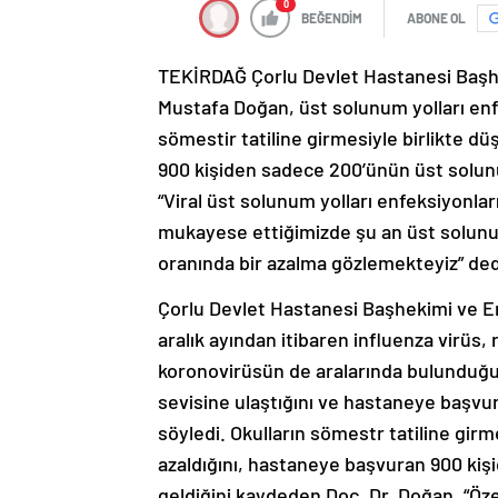
0
BEĞENDİM
ABONE OL
TEKİRDAĞ Çorlu Devlet Hastanesi Başhe
Mustafa Doğan, üst solunum yolları enfe
sömestir tatiline girmesiyle birlikte d
900 kişiden sadece 200’ünün üst solunum
“Viral üst solunum yolları enfeksiyonları
mukayese ettiğimizde şu an üst solunu
oranında bir azalma gözlemekteyiz” ded
Çorlu Devlet Hastanesi Başhekimi ve E
aralık ayından itibaren influenza virüs, 
koronovirüsün de aralarında bulunduğu b
sevisine ulaştığını ve hastaneye başvuran
söyledi. Okulların sömestr tatiline girm
azaldığını, hastaneye başvuran 900 kiş
geldiğini kaydeden Doç. Dr. Doğan, “Özell