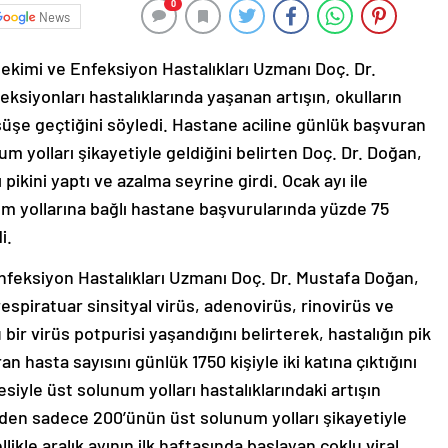
0
News
kimi ve Enfeksiyon Hastalıkları Uzmanı Doç. Dr.
ksiyonları hastalıklarında yaşanan artışın, okulların
üşüşe geçtiğini söyledi. Hastane aciline günlük başvuran
 yolları şikayetiyle geldiğini belirten Doç. Dr. Doğan,
 pikini yaptı ve azalma seyrine girdi. Ocak ayı ile
m yollarına bağlı hastane başvurularında yüzde 75
i.
nfeksiyon Hastalıkları Uzmanı Doç. Dr. Mustafa Doğan,
respiratuar sinsityal virüs, adenovirüs, rinovirüs ve
ir virüs potpurisi yaşandığını belirterek, hastalığın pik
 hasta sayısını günlük 1750 kişiyle iki katına çıktığını
esiyle üst solunum yolları hastalıklarındaki artışın
iden sadece 200’ünün üst solunum yolları şikayetiyle
ikle aralık ayının ilk haftasında başlayan çoklu viral