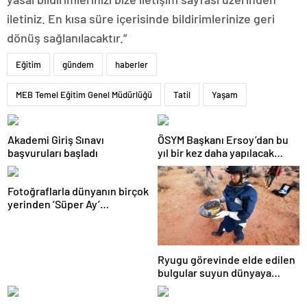
iletiniz. En kısa süre içerisinde bildirimlerinize geri
dönüş sağlanılacaktır.”
Eğitim
gündem
haberler
MEB Temel Eğitim Genel Müdürlüğü
Tatil
Yaşam
Akademi Giriş Sınavı
ÖSYM Başkanı Ersoy’dan bu
başvuruları başladı
yıl bir kez daha yapılacak
YDS’ye ilişkin açıklama
Fotoğraflarla dünyanın birçok
yerinden ‘Süper Ay’
manzaraları
Ryugu görevinde elde edilen
bulgular suyun dünyaya
asteroitlerce getirilmiş
olabileceğini gösteriyor