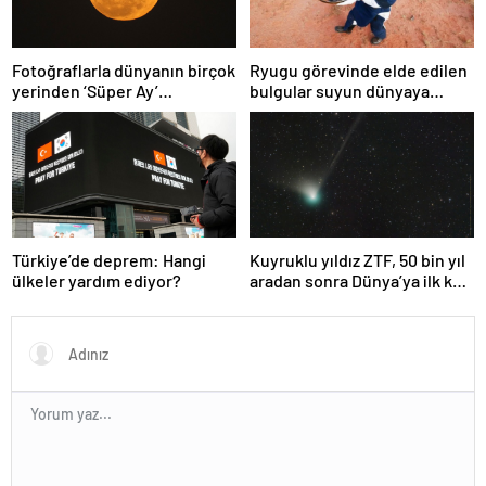
Fotoğraflarla dünyanın birçok
Ryugu görevinde elde edilen
yerinden ‘Süper Ay’
bulgular suyun dünyaya
manzaraları
asteroitlerce getirilmiş
olabileceğini gösteriyor
Türkiye’de deprem: Hangi
Kuyruklu yıldız ZTF, 50 bin yıl
ülkeler yardım ediyor?
aradan sonra Dünya’ya ilk kez
çok yaklaşacak