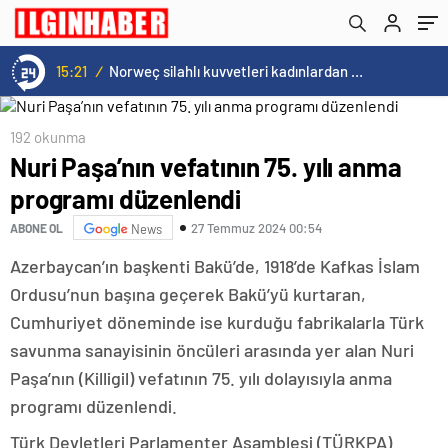
15:21
/
Norweç silahlı kuvvetleri kadınlardan oluşan özel kuvvetler eğitimlerini başlattı.
192 okunma
Nuri Paşa’nın vefatının 75. yılı anma
programı düzenlendi
27 Temmuz 2024 00:54
ABONE OL
News
Azerbaycan’ın başkenti Bakü’de, 1918’de Kafkas İslam
Ordusu’nun başına geçerek Bakü’yü kurtaran,
Cumhuriyet döneminde ise kurduğu fabrikalarla Türk
savunma sanayisinin öncüleri arasında yer alan Nuri
Paşa’nın (Killigil) vefatının 75. yılı dolayısıyla anma
programı düzenlendi.
Türk Devletleri Parlamenter Asamblesi (TÜRKPA)