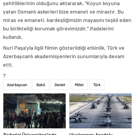
şehitliklerinin olduğunu aktararak, “Koyun koyuna
yatan Osmanlı askerleri bize emanet ve mirastır. Bu
miras ve emaneti, kardeşliğimizin mayasını teşkil eden
bu birlikteliği korumak görevimizdir.” ifadelerini
kullandı.
Nuri Paşa’yla ilgili filmin gösterildiği etkinlik, Türk ve
Azerbaycanlı akademisyenlerin sunumlarıyla devam
etti.
?
Azerbaycan
Bakü
Devlet
Millet
Türk
Boğaziçi Üniversitesi’nde
Uluslararası Anadolu