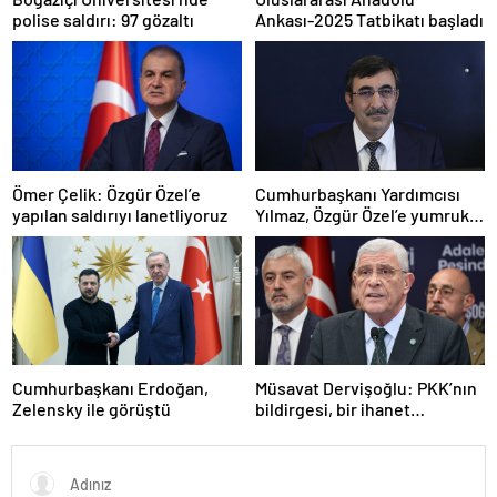
polise saldırı: 97 gözaltı
Ankası-2025 Tatbikatı başladı
Ömer Çelik: Özgür Özel’e
Cumhurbaşkanı Yardımcısı
yapılan saldırıyı lanetliyoruz
Yılmaz, Özgür Özel’e yumruklu
saldırıyı kınadı
Cumhurbaşkanı Erdoğan,
Müsavat Dervişoğlu: PKK’nın
Zelensky ile görüştü
bildirgesi, bir ihanet
açıklamasıdır