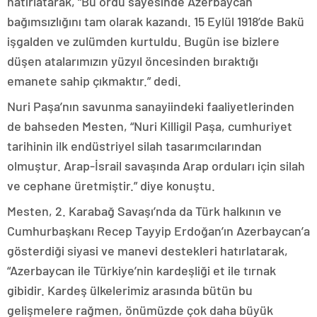
hatırlatarak, “Bu ordu sayesinde Azerbaycan
bağımsızlığını tam olarak kazandı. 15 Eylül 1918’de Bakü
işgalden ve zulümden kurtuldu. Bugün ise bizlere
düşen atalarımızın yüzyıl öncesinden bıraktığı
emanete sahip çıkmaktır.” dedi.
Nuri Paşa’nın savunma sanayiindeki faaliyetlerinden
de bahseden Mesten, “Nuri Killigil Paşa, cumhuriyet
tarihinin ilk endüstriyel silah tasarımcılarından
olmuştur. Arap-İsrail savaşında Arap orduları için silah
ve cephane üretmiştir.” diye konuştu.
Mesten, 2. Karabağ Savaşı’nda da Türk halkının ve
Cumhurbaşkanı Recep Tayyip Erdoğan’ın Azerbaycan’a
gösterdiği siyasi ve manevi destekleri hatırlatarak,
“Azerbaycan ile Türkiye’nin kardeşliği et ile tırnak
gibidir. Kardeş ülkelerimiz arasında bütün bu
gelişmelere rağmen, önümüzde çok daha büyük