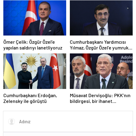
Ömer Çelik: Özgür Özel’e
Cumhurbaşkanı Yardımcısı
yapılan saldırıyı lanetliyoruz
Yılmaz, Özgür Özel’e yumruklu
saldırıyı kınadı
Cumhurbaşkanı Erdoğan,
Müsavat Dervişoğlu: PKK’nın
Zelensky ile görüştü
bildirgesi, bir ihanet
açıklamasıdır