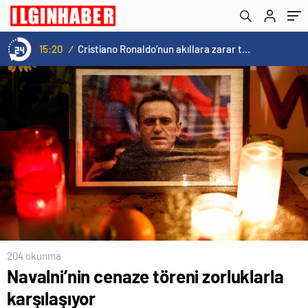
15:20
/
Cristiano Ronaldo’nun akıllara zarar tüm kariyerinin istatistiğini çıkardık !
204 okunma
Navalni’nin cenaze töreni zorluklarla
karşılaşıyor