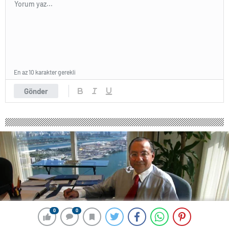
En az 10 karakter gerekli
Gönder
0
0
0
0