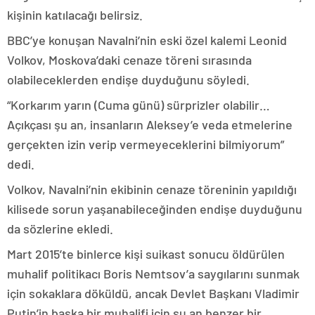
kişinin katılacağı belirsiz.
BBC’ye konuşan Navalni’nin eski özel kalemi Leonid
Volkov, Moskova’daki cenaze töreni sırasında
olabileceklerden endişe duyduğunu söyledi.
“Korkarım yarın (Cuma günü) sürprizler olabilir…
Açıkçası şu an, insanların Aleksey’e veda etmelerine
gerçekten izin verip vermeyeceklerini bilmiyorum”
dedi.
Volkov, Navalni’nin ekibinin cenaze töreninin yapıldığı
kilisede sorun yaşanabileceğinden endişe duyduğunu
da sözlerine ekledi.
Mart 2015’te binlerce kişi suikast sonucu öldürülen
muhalif politikacı Boris Nemtsov’a saygılarını sunmak
için sokaklara döküldü, ancak Devlet Başkanı Vladimir
Putin’in başka bir muhalifi için şu an benzer bir