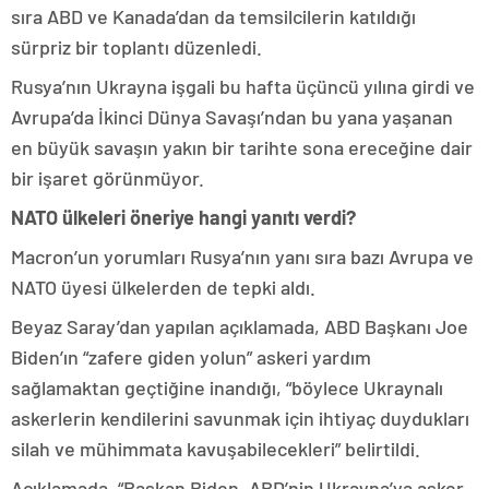
sıra ABD ve Kanada’dan da temsilcilerin katıldığı
sürpriz bir toplantı düzenledi.
Rusya’nın Ukrayna işgali bu hafta üçüncü yılına girdi ve
Avrupa’da İkinci Dünya Savaşı’ndan bu yana yaşanan
en büyük savaşın yakın bir tarihte sona ereceğine dair
bir işaret görünmüyor.
NATO ülkeleri öneriye hangi yanıtı verdi?
Macron’un yorumları Rusya’nın yanı sıra bazı Avrupa ve
NATO üyesi ülkelerden de tepki aldı.
Beyaz Saray’dan yapılan açıklamada, ABD Başkanı Joe
Biden’ın “zafere giden yolun” askeri yardım
sağlamaktan geçtiğine inandığı, “böylece Ukraynalı
askerlerin kendilerini savunmak için ihtiyaç duydukları
silah ve mühimmata kavuşabilecekleri” belirtildi.
Açıklamada, “Başkan Biden, ABD’nin Ukrayna’ya asker