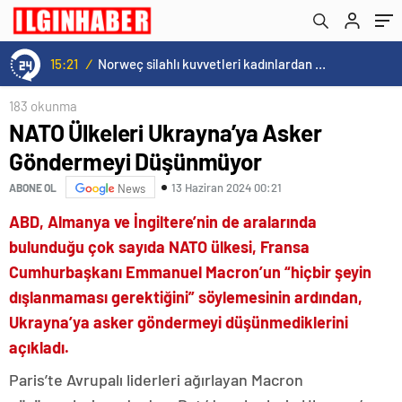
formüllerden birini Buca’da paylaştı
15:21
/
Norweç silahlı kuvvetleri kadınlardan oluşan özel kuvvetler eğitimlerini başlattı.
183 okunma
NATO Ülkeleri Ukrayna’ya Asker
Göndermeyi Düşünmüyor
13 Haziran 2024 00:21
ABONE OL
News
ABD, Almanya ve İngiltere’nin de aralarında
bulunduğu çok sayıda NATO ülkesi, Fransa
Cumhurbaşkanı Emmanuel Macron’un “hiçbir şeyin
dışlanmaması gerektiğini” söylemesinin ardından,
Ukrayna’ya asker göndermeyi düşünmediklerini
açıkladı.
Paris’te Avrupalı liderleri ağırlayan Macron