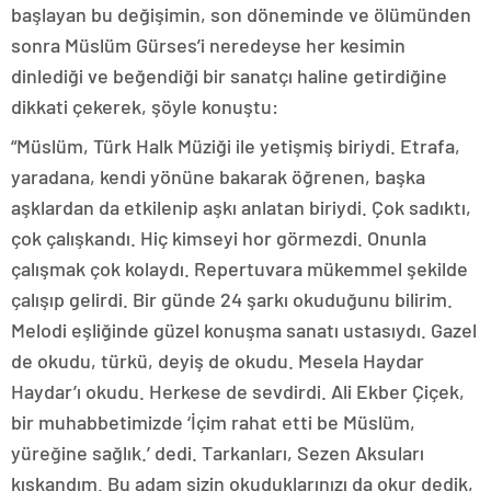
başlayan bu değişimin, son döneminde ve ölümünden
sonra Müslüm Gürses’i neredeyse her kesimin
dinlediği ve beğendiği bir sanatçı haline getirdiğine
dikkati çekerek, şöyle konuştu:
“Müslüm, Türk Halk Müziği ile yetişmiş biriydi. Etrafa,
yaradana, kendi yönüne bakarak öğrenen, başka
aşklardan da etkilenip aşkı anlatan biriydi. Çok sadıktı,
çok çalışkandı. Hiç kimseyi hor görmezdi. Onunla
çalışmak çok kolaydı. Repertuvara mükemmel şekilde
çalışıp gelirdi. Bir günde 24 şarkı okuduğunu bilirim.
Melodi eşliğinde güzel konuşma sanatı ustasıydı. Gazel
de okudu, türkü, deyiş de okudu. Mesela Haydar
Haydar’ı okudu. Herkese de sevdirdi. Ali Ekber Çiçek,
bir muhabbetimizde ‘İçim rahat etti be Müslüm,
yüreğine sağlık.’ dedi. Tarkanları, Sezen Aksuları
kıskandım. Bu adam sizin okuduklarınızı da okur dedik,