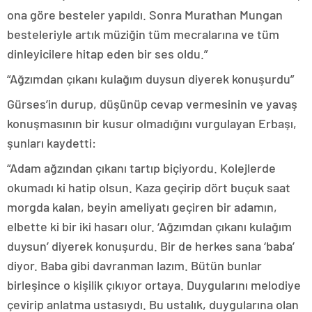
ona göre besteler yapıldı. Sonra Murathan Mungan
besteleriyle artık müziğin tüm mecralarına ve tüm
dinleyicilere hitap eden bir ses oldu.”
“Ağzımdan çıkanı kulağım duysun diyerek konuşurdu”
Gürses’in durup, düşünüp cevap vermesinin ve yavaş
konuşmasının bir kusur olmadığını vurgulayan Erbaşı,
şunları kaydetti:
“Adam ağzından çıkanı tartıp biçiyordu. Kolejlerde
okumadı ki hatip olsun. Kaza geçirip dört buçuk saat
morgda kalan, beyin ameliyatı geçiren bir adamın,
elbette ki bir iki hasarı olur. ‘Ağzımdan çıkanı kulağım
duysun’ diyerek konuşurdu. Bir de herkes sana ‘baba’
diyor. Baba gibi davranman lazım. Bütün bunlar
birleşince o kişilik çıkıyor ortaya. Duygularını melodiye
çevirip anlatma ustasıydı. Bu ustalık, duygularına olan