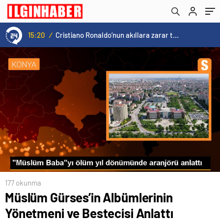
15:20
/
Cristiano Ronaldo’nun akıllara zarar tüm kariyerinin istatistiğini çıkardık !
177 okunma
Müslüm Gürses’in Albümlerinin
Yönetmeni ve Bestecisi Anlattı