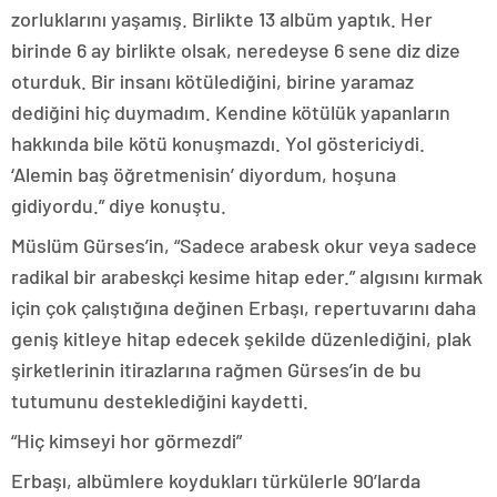
zorluklarını yaşamış. Birlikte 13 albüm yaptık. Her
birinde 6 ay birlikte olsak, neredeyse 6 sene diz dize
oturduk. Bir insanı kötülediğini, birine yaramaz
dediğini hiç duymadım. Kendine kötülük yapanların
hakkında bile kötü konuşmazdı. Yol göstericiydi.
‘Alemin baş öğretmenisin’ diyordum, hoşuna
gidiyordu.” diye konuştu.
Müslüm Gürses’in, “Sadece arabesk okur veya sadece
radikal bir arabeskçi kesime hitap eder.” algısını kırmak
için çok çalıştığına değinen Erbaşı, repertuvarını daha
geniş kitleye hitap edecek şekilde düzenlediğini, plak
şirketlerinin itirazlarına rağmen Gürses’in de bu
tutumunu desteklediğini kaydetti.
“Hiç kimseyi hor görmezdi”
Erbaşı, albümlere koydukları türkülerle 90’larda