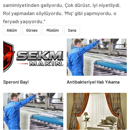
samimiyetinden geliyordu. Çok dürüst, iyi niyetliydi.
Rol yapmadan söylüyordu. ‘Mış’ gibi yapmıyordu, o
feryadı yaşıyordu.”
Albüm
Gürses
Müslüm
Sana
Speroni Bayi
Antibakteriyel Halı Yıkama