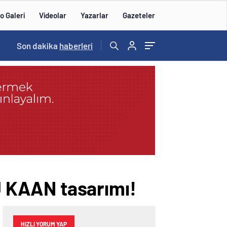
o Galeri
Videolar
Yazarlar
Gazeteler
Son dakika
14:57
haberleri
/
 KAAN tasarımı!
HIZLI YORUM YAP