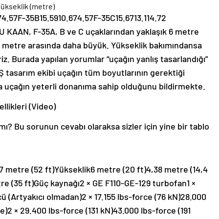
ükseklik (metre)
57F-35B15.5910.674.57F-35C15.6713.114.72
 KAAN, F-35A, B ve C uçaklarından yaklaşık 6 metre
e 4 metre arasında daha büyük. Yükseklik bakımındansa
iz. Burada yapılan yorumlar “uçağın yanlış tasarlandığı”
Ş tasarım ekibi uçağın tüm boyutlarının gerektiği
 uçağın yeterli donanıma sahip olduğunu bildirmekte.
likleri (Video)
? Bu sorunun cevabı olaraksa sizler için yine bir tablo
7 metre (52 ft)Yükseklik6 metre (20 ft)4,38 metre (14,4
etre (35 ft)Güç kaynağı2 × GE F110-GE-129 turbofan1 ×
 (Artyakıcı olmadan)2 × 17.155 lbs-force (76 kN)28.000
le)2 × 29.400 lbs-force (131 kN)43.000 lbs-force (191