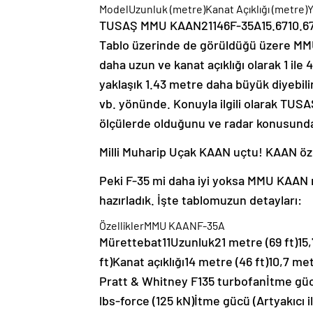
ModelUzunluk (metre)Kanat Açıklığı (metre)Y
TUSAŞ MMU KAAN21146F-35A15.6710.674.
Tablo üzerinde de görüldüğü üzere MMU
daha uzun ve kanat açıklığı olarak 1 il
yaklaşık 1.43 metre daha büyük diyebilir
vb. yönünde. Konuyla ilgili olarak TUSA
ölçülerde olduğunu ve radar konusunda
Milli Muharip Uçak KAAN uçtu! KAAN özel
Peki F-35 mi daha iyi yoksa MMU KAAN mı
hazırladık. İşte tablomuzun detayları:
ÖzelliklerMMU KAANF-35A
Mürettebat11Uzunluk21 metre (69 ft)15,
ft)Kanat açıklığı14 metre (46 ft)10,7 m
Pratt & Whitney F135 turbofanİtme gücü
lbs-force (125 kN)İtme gücü (Artyakıcı i