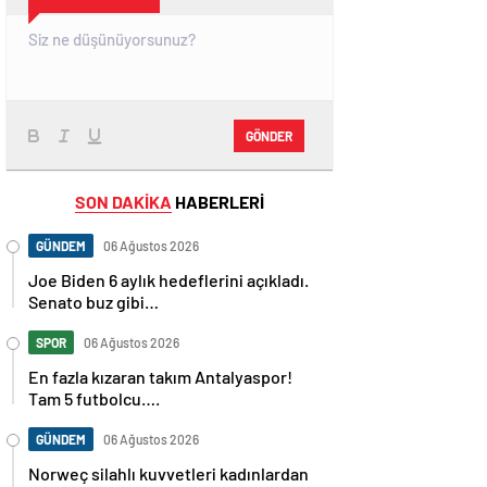
GÖNDER
SON DAKİKA
HABERLERİ
GÜNDEM
06 Ağustos 2026
Joe Biden 6 aylık hedeflerini açıkladı.
Senato buz gibi…
SPOR
06 Ağustos 2026
En fazla kızaran takım Antalyaspor!
Tam 5 futbolcu….
GÜNDEM
06 Ağustos 2026
Norweç silahlı kuvvetleri kadınlardan