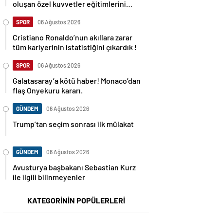
oluşan özel kuvvetler eğitimlerini
başlattı.
SPOR
06 Ağustos 2026
Cristiano Ronaldo’nun akıllara zarar
tüm kariyerinin istatistiğini çıkardık !
SPOR
06 Ağustos 2026
Galatasaray’a kötü haber! Monaco’dan
flaş Onyekuru kararı.
GÜNDEM
06 Ağustos 2026
Trump’tan seçim sonrası ilk mülakat
GÜNDEM
06 Ağustos 2026
Avusturya başbakanı Sebastian Kurz
ile ilgili bilinmeyenler
KATEGORİNİN POPÜLERLERİ