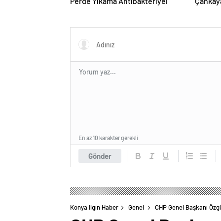
Perde Yıkama Antibakteriyel
Çankaya
En az 10 karakter gerekli
Gönder
Konya Ilgın Haber
Genel
CHP Genel Başkanı Özgür