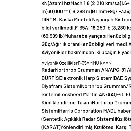
kN)Azami hızMach 1,8 (2.210 km/sa)1,6+ 
m)60.000 ft (18.288 m)G limiti+9g/ -3
DIRCM, Kaska Monteli Nişangah SistemiG
bilgi verilmedi.F-35A: 18.250 lb (8.280 k
(69.999 lb)Muharebe yarıçapıHenüz bilgi 
Güç/Ağırlık oranıHenüz bilgi verilmedi.A
Aviyonikler bakımından iki uçağın kıyasl
Aviyonik ÖzelliklerF-35AMMU KAAN
RadarNorthrop Grumman AN/APG-81 AES
BÜRFİSElektronik Harp SistemiBAE Sys
Diyafram SistemiNorthrop Grumman/R
SistemiLockheed Martin AN/AAQ-40 E
Kimliklendirme TakımıNorthrop Grumman
SistemiHarris Corporation MADL haberl
(Sentetik Açıklıklı Radar Sistemi)Kızı
(KARAT)Yönlendirilmiş Kızılötesi Karşı