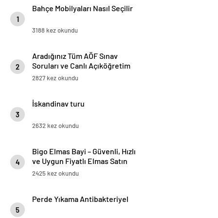
Bahçe Mobilyaları Nasıl Seçilir
1
3188 kez okundu
Aradığınız Tüm AÖF Sınav
Soruları ve Canlı Açıköğretim
2
Forumu Burada
2827 kez okundu
İskandinav turu
3
2632 kez okundu
Bigo Elmas Bayi – Güvenli, Hızlı
ve Uygun Fiyatlı Elmas Satın
4
Almanın Yeni Adresi
2425 kez okundu
Perde Yıkama Antibakteriyel
5