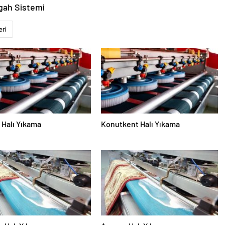
gah Sistemi
eri
Halı Yıkama
Konutkent Halı Yıkama