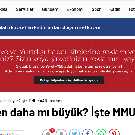
kika
Servisler
Gündem
Ekonomi
Spor
Kadın
Fot
Cristiano Ronaldo’nun akıllara zarar tüm kariyerinin istatistiğini çıkardık !
a mı büyük? İşte MMU KAAN tasarımı!
n daha mı büyük? İşte MMU
0
News