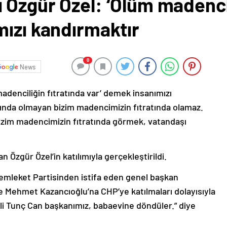
Özgür Özel: ‘Ölüm madencil
mızı kandırmaktır
0
News
adenciliğin fıtratında var’ demek insanımızı
tında olmayan bizim madencimizin fıtratında olamaz.
ı bizim madencimizin fıtratında görmek, vatandaşı
Özgür Özel’in katılımıyla gerçekleştirildi.
mleket Partisinden istifa eden genel başkan
 ve Mehmet Kazancıoğlu’na CHP’ye katılmaları dolayısıyla
Ali Tunç Can başkanımız, babaevine döndüler.” diye