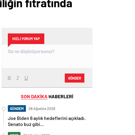
iğin fıtratında
HIZLI YORUM YAP
GÖNDER
SON DAKİKA
HABERLERİ
GÜNDEM
06 Ağustos 2026
Joe Biden 6 aylık hedeflerini açıkladı.
Senato buz gibi…