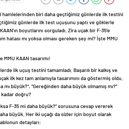
i hamlelerinden biri daha geçtiğimiz günlerde ilk testini
tiğimiz günlerde ilk test uçuşunu yaptı ve göklerle
AN’ın boyutlarını sorguladı. Zira uçak bir F-35’e
arım hatası mı yoksa olması gereken şey mi? İşte MMU
te MMU KAAN tasarımı!
rde ilk uçuş testini tamamladı. Başarılı bir kalkış ve
çak ilk kez tam anlamıyla tasarımını da göstermiş oldu.
daha mı büyük?”, “Gereğinden daha büyük olmamış mı?”
ne kadar doğru?
ksa F-35 mi daha büyük?” sorusuna cevap vererek
a büyük. Her iki uçağı da sizler için boyut olarak
 tablonun detayları: