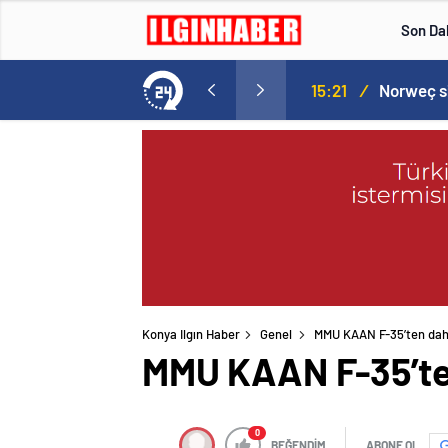
Son Da
Norweç silahlı kuvvetleri kadınlardan oluşan özel kuvvetler eğitimlerini başlattı.
15:20
/
Konya Ilgın Haber
Genel
MMU KAAN F-35’ten dah
MMU KAAN F-35’te
0
BEĞENDİM
ABONE OL