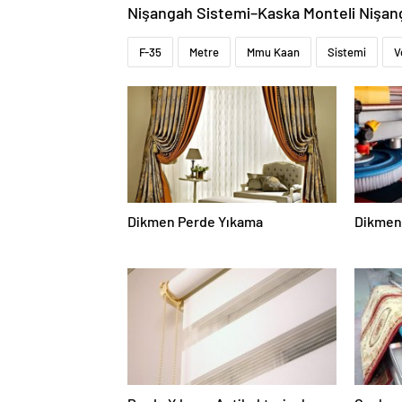
Nişangah Sistemi–Kaska Monteli Nişan
F-35
Metre
Mmu Kaan
Sistemi
V
Dikmen Perde Yıkama
Dikmen 