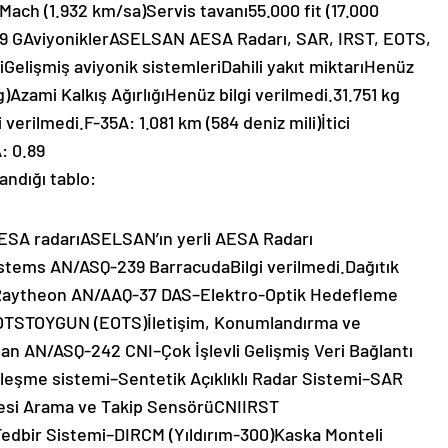
Mach (1.932 km/sa)Servis tavanı55.000 fit (17.000
,5g9 GAviyoniklerASELSAN AESA Radarı, SAR, IRST, EOTS,
elişmiş aviyonik sistemleriDahili yakıt miktarıHenüz
g)Azami Kalkış AğırlığıHenüz bilgi verilmedi.31.751 kg
verilmedi.F-35A: 1.081 km (584 deniz mili)İtici
: 0.89
andığı tablo:
A radarıASELSAN’ın yerli AESA Radarı
tems AN/ASQ-239 BarracudaBilgi verilmedi.Dağıtık
aytheon AN/AAQ-37 DAS–Elektro-Optik Hedefleme
OTSTOYGUN (EOTS)İletişim, Konumlandırma ve
 AN/ASQ-242 CNI–Çok İşlevli Gelişmiş Veri Bağlantı
eşme sistemi–Sentetik Açıklıklı Radar Sistemi–SAR
lötesi Arama ve Takip SensörüCNIIRST
 Tedbir Sistemi–DIRCM (Yıldırım-300)Kaska Monteli