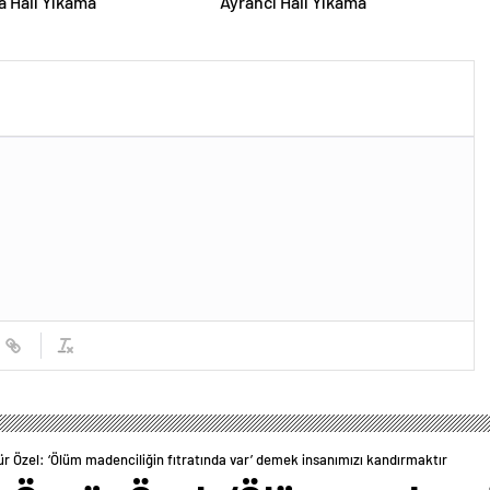
 Halı Yıkama
Ayrancı Halı Yıkama
 Özel: ‘Ölüm madenciliğin fıtratında var’ demek insanımızı kandırmaktır