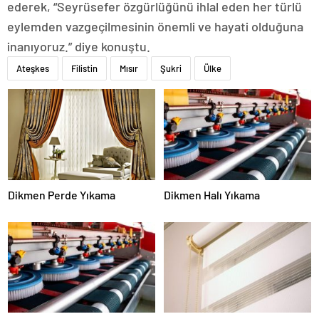
ederek, “Seyrüsefer özgürlüğünü ihlal eden her türlü
eylemden vazgeçilmesinin önemli ve hayati olduğuna
inanıyoruz.” diye konuştu.
Ateşkes
Filistin
Mısır
Şukri
Ülke
Dikmen Perde Yıkama
Dikmen Halı Yıkama