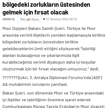
bölgedeki zorlukların üstesinden
gelmek için fırsat olacak
12 Temmuz 2024 00:12
ABONE OL
News
Mısır Dışişleri Bakanı Samih Şukri, Türkiye ile Mısır
arasında verimli ilişkilerin yeniden başlamasıyla birlikte
bölgedeki zorlukların üstesinden birlikte
gelebileceklerini ümit ettiğini söyleyerek “İşbirliği
alanları bulacağımızı ve çıkarlarımızla ilgili
kurabileceğimiz verimli diyalogun daha iyi koşullar
oluşturmak için bir fırsat olacağını umuyoruz.” dedi.
???????Şukri, 3. Antalya Diplomasi Forumu’nda (ADF)
AA muhabirinin sorularını yanıtladı.
Bakan Şukri, son dönemde Mısır ve Türkiye arasındaki
iyi ilişkiler ve işbirliğinin önemine işaret ederek
Cumhurbaşkanı Recep Tayyip Erdoğan’ın Mısır ziyareti