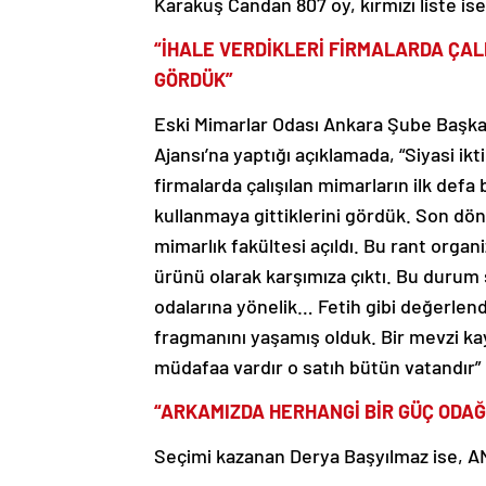
Karakuş Candan 807 oy, kırmızı liste ise
“İHALE VERDİKLERİ FİRMALARDA ÇA
GÖRDÜK”
Eski Mimarlar Odası Ankara Şube Başka
Ajansı’na yaptığı açıklamada, “Siyasi ik
firmalarda çalışılan mimarların ilk defa
kullanmaya gittiklerini gördük. Son dön
mimarlık fakültesi açıldı. Bu rant organi
ürünü olarak karşımıza çıktı. Bu duru
odalarına yönelik… Fetih gibi değerlend
fragmanını yaşamış olduk. Bir mevzi k
müdafaa vardır o satıh bütün vatandır” 
“ARKAMIZDA HERHANGİ BİR GÜÇ ODAĞ
Seçimi kazanan Derya Başyılmaz ise, AN