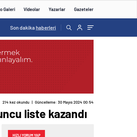
o Galeri
Videolar
Yazarlar
Gazeteler
14:57
Son dakika
/
haberleri
214 kez okundu
|
Güncelleme: 30 Mayıs 2024 00:54
ncu liste kazandı
HIZLI YORUM YAP