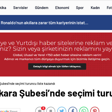
kika
Servisler
Gündem
Ekonomi
Spor
Kadın
Fot
Cristiano Ronaldo’nun akıllara zarar tüm kariyerinin istatistiğini çıkardık !
ubesi’nde seçimi turuncu liste kazandı
kara Şubesi’nde seçimi turu
0
News