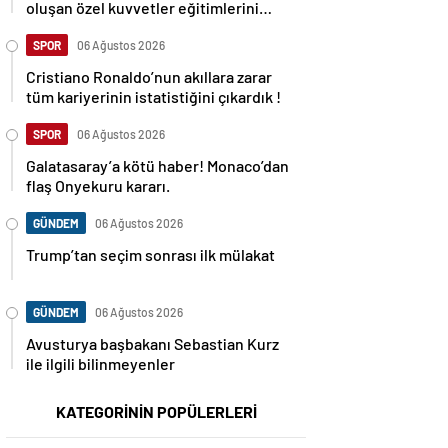
oluşan özel kuvvetler eğitimlerini
başlattı.
SPOR
06 Ağustos 2026
Cristiano Ronaldo’nun akıllara zarar
tüm kariyerinin istatistiğini çıkardık !
SPOR
06 Ağustos 2026
Galatasaray’a kötü haber! Monaco’dan
flaş Onyekuru kararı.
GÜNDEM
06 Ağustos 2026
Trump’tan seçim sonrası ilk mülakat
GÜNDEM
06 Ağustos 2026
Avusturya başbakanı Sebastian Kurz
ile ilgili bilinmeyenler
KATEGORİNİN POPÜLERLERİ