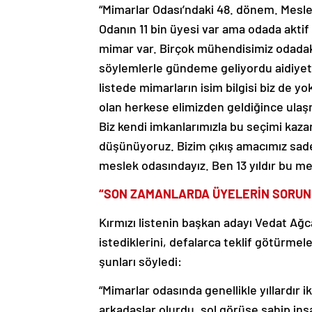
“Mimarlar Odası’ndaki 48. dönem. Meslek
Odanın 11 bin üyesi var ama odada aktif 
mimar var. Birçok mühendisimiz odadaki 
söylemlerle gündeme geliyordu aidiyet 
listede mimarların isim bilgisi biz de yo
olan herkese elimizden geldiğince ulaş
Biz kendi imkanlarımızla bu seçimi kaza
düşünüyoruz. Bizim çıkış amacımız sadec
meslek odasındayız. Ben 13 yıldır bu m
“SON ZAMANLARDA ÜYELERİN SORUNL
Kırmızı listenin başkan adayı Vedat Ağca
istediklerini, defalarca teklif götürme
şunları söyledi:
“Mimarlar odasında genellikle yıllardır i
arkadaşlar olurdu, sol görüşe sahip in