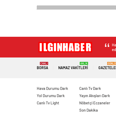
Ha
ed
CANLI
ANLIK
GÜNLÜ
BORSA
NAMAZ VAKITLERI
GAZETELE
Hava Durumu Dark
Canlı Tv Dark
Yol Durumu Dark
Yayın Akışları Dark
Canlı Tv Light
Nöbetçi Eczaneler
Son Dakika