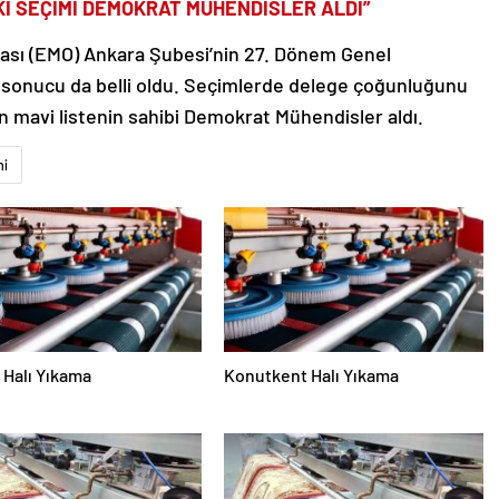
İ SEÇİMİ DEMOKRAT MÜHENDİSLER ALDI”
dası (EMO) Ankara Şubesi’nin 27. Dönem Genel
n sonucu da belli oldu. Seçimlerde delege çoğunluğunu
en mavi listenin sahibi Demokrat Mühendisler aldı.
mi
Halı Yıkama
Konutkent Halı Yıkama