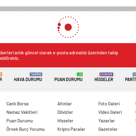
berleri anlık güncel olarak e-posta adresiniz üzerinden takip
ebilirsiniz.
K
TAHMİNİ
LİG
EKONOMİ
E
R
HAVA DURUMU
PUAN DURUMU
HISSELER
PARI
Canlı Borsa
Altınlar
Foto Galeri
Namaz Vakitleri
Dövizler
Video Galeri
Puan Durumu
Hisseler
Yazarlar
Örnek Burç Yorumu
Kripto Paralar
Gazeteler