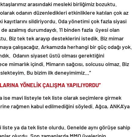
taşlarımız arasındaki mesleki birliğimiz bozuktu.
olarak odanın düzenledikleri etkinliklere katılan çok az
kayıtlarını sildiriyordu. Oda yönetimi çok fazla siyasi
de azalmış durumdaydı. 11 binden fazla üyesi olan
ktu. Biz tek tek arayıp desteklerini istedik. Biz mimar
maya çalışacağız. Arkamızda herhangi bir güç odağı yok.
ndık. Odanın siyaset üstü olması gerektiğini
e mimarlık içindi. Mimarın sağcısı, solcusu olmaz. Biz
eslekteyim. Bu bizim ilk deneyimimiz…”
ARINA YÖNELİK ÇALIŞMA YAPILIYORDU”
 ise mavi listeyle tek liste olarak seçimlere girmek
lerine rağmen kabul edilmediğini söyledi. Ağca, ANKA’ya
ki liste ya da tek liste olurdu. Genelde aynı görüşe sahip
sanlar olurdu. Son zamanlarda MMO üyelerinin