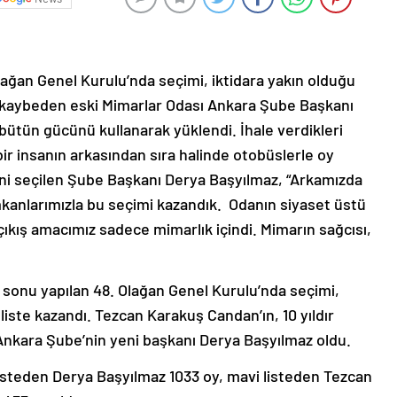
lağan Genel Kurulu’nda seçimi, iktidara yakın olduğu
mi kaybeden eski Mimarlar Odası Ankara Şube Başkanı
bütün gücünü kullanarak yüklendi. İhale verdikleri
 bir insanın arkasından sıra halinde otobüslerle oy
Yeni seçilen Şube Başkanı Derya Başyılmaz, “Arkamızda
mkanlarımızla bu seçimi kazandık. Odanın siyaset üstü
ıkış amacımız sadece mimarlık içindi. Mimarın sağcısı,
 sonu yapılan 48. Olağan Genel Kurulu’nda seçimi,
 liste kazandı. Tezcan Karakuş Candan’ın, 10 yıldır
Ankara Şube’nin yeni başkanı Derya Başyılmaz oldu.
listeden Derya Başyılmaz 1033 oy, mavi listeden Tezcan