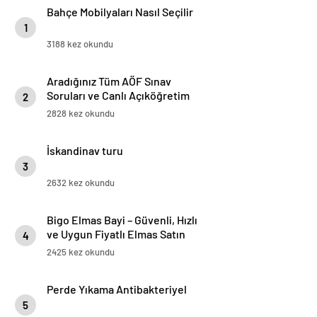
Bahçe Mobilyaları Nasıl Seçilir
1
3188 kez okundu
Aradığınız Tüm AÖF Sınav
Soruları ve Canlı Açıköğretim
2
Forumu Burada
2828 kez okundu
İskandinav turu
3
2632 kez okundu
Bigo Elmas Bayi – Güvenli, Hızlı
ve Uygun Fiyatlı Elmas Satın
4
Almanın Yeni Adresi
2425 kez okundu
Perde Yıkama Antibakteriyel
5