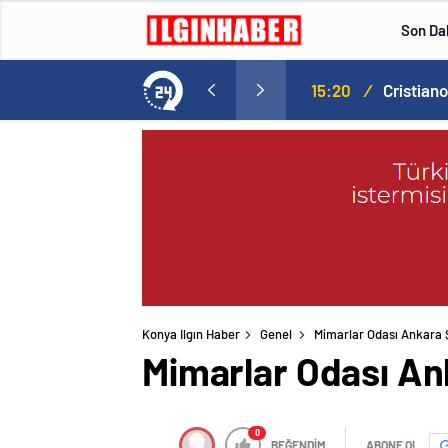
Son Da
Norweç silahlı kuvvetleri kadınlardan oluşan özel kuvvetler eğitimlerini başlattı.
15:20
/
Konya Ilgın Haber
Genel
Mimarlar Odası Ankara Ş
Mimarlar Odası An
0
BEĞENDİM
ABONE OL