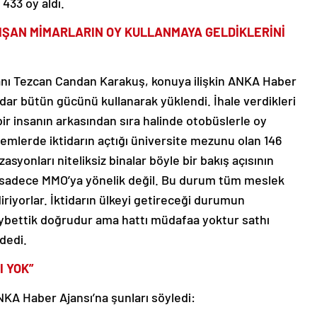
 433 oy aldı.
LIŞAN MİMARLARIN OY KULLANMAYA GELDİKLERİNİ
nı Tezcan Candan Karakuş, konuya ilişkin ANKA Haber
tidar bütün gücünü kullanarak yüklendi. İhale verdikleri
 bir insanın arkasından sıra halinde otobüslerle oy
emlerde iktidarın açtığı üniversite mezunu olan 146
zasyonları niteliksiz binalar böyle bir bakış açısının
m sadece MMO’ya yönelik değil. Bu durum tüm meslek
iriyorlar. İktidarın ülkeyi getireceği durumun
aybettik doğrudur ama hattı müdafaa yoktur sathı
dedi.
I YOK”
KA Haber Ajansı’na şunları söyledi: