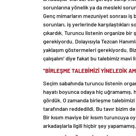
sorunlarına yönelik ya da mesleki soru
Genç mimarların mezuniyet sonrası iş bu
sorunları, iş yerlerinde karşılaştıkları
çıkardık. Turuncu listenin organize bir
gerekiyordu. Dolayısıyla Tezcan Hanımlar
yaklaşım göstermeleri gerekiyordu. Biz, 
çalışalım’ diye fakat bu talebimiz mavi l
“BİRLEŞME TALEBİMİZİ YİNELEDİK A
Seçim sabahında turuncu listenin organ
hayatı boyunca odaya hiç uğramamış, h
gördük. O zamanda birleşme talebimizi o
tarafından reddedildi. Bu tavır bizim d
Bir kısım maviye bir kısım turuncuya oy 
arkadaşlarla ilgili hiçbir şey yapamamış