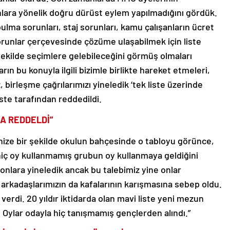
nlara yönelik doğru dürüst eylem yapılmadığını gördük.
lma sorunları, staj sorunları, kamu çalışanların ücret
 sorunlar çerçevesinde çözüme ulaşabilmek için liste
 şekilde seçimlere gelebileceğini görmüş olmaları
ın bu konuyla ilgili bizimle birlikte hareket etmeleri,
birleşme çağrılarımızı yineledik ‘tek liste üzerinde
iste tarafından reddedildi.
MA REDDELDİ”
ize bir şekilde okulun bahçesinde o tabloyu görünce,
iç oy kullanmamış grubun oy kullanmaya geldiğini
nlara yineledik ancak bu talebimiz yine onlar
e arkadaşlarımızın da kafalarının karışmasına sebep oldu.
verdi. 20 yıldır iktidarda olan mavi liste yeni mezun
. Oylar odayla hiç tanışmamış gençlerden alındı.”