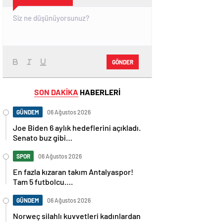
GÖNDER
SON DAKİKA
HABERLERİ
GÜNDEM
06 Ağustos 2026
Joe Biden 6 aylık hedeflerini açıkladı.
Senato buz gibi…
SPOR
06 Ağustos 2026
En fazla kızaran takım Antalyaspor!
Tam 5 futbolcu….
GÜNDEM
06 Ağustos 2026
Norweç silahlı kuvvetleri kadınlardan