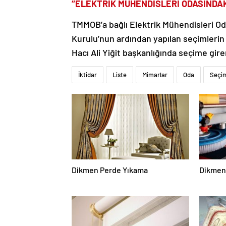
“ELEKTRİK MÜHENDİSLERİ ODASINDAK
TMMOB’a bağlı Elektrik Mühendisleri O
Kurulu’nun ardından yapılan seçimleri
Hacı Ali Yiğit başkanlığında seçime gir
İktidar
Liste
Mimarlar
Oda
Seçi
Dikmen Perde Yıkama
Dikmen 