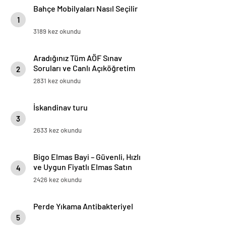
Bahçe Mobilyaları Nasıl Seçilir
1
3189 kez okundu
Aradığınız Tüm AÖF Sınav
Soruları ve Canlı Açıköğretim
2
Forumu Burada
2831 kez okundu
İskandinav turu
3
2633 kez okundu
Bigo Elmas Bayi – Güvenli, Hızlı
ve Uygun Fiyatlı Elmas Satın
4
Almanın Yeni Adresi
2426 kez okundu
Perde Yıkama Antibakteriyel
5