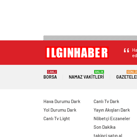
Ha
ed
CANLI
ANLIK
GÜNLÜ
BORSA
NAMAZ VAKITLERI
GAZETELE
Hava Durumu Dark
Canlı Tv Dark
Yol Durumu Dark
Yayın Akışları Dark
Canlı Tv Light
Nöbetçi Eczaneler
Son Dakika
takipçi satın al