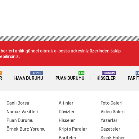
berleri anlık güncel olarak e-posta adresiniz üzerinden takip
ebilirsiniz.
K
TAHMİNİ
LİG
EKONOMİ
E
R
HAVA DURUMU
PUAN DURUMU
HISSELER
PARI
Canlı Borsa
Altınlar
Foto Galeri
Namaz Vakitleri
Dövizler
Video Galeri
Puan Durumu
Hisseler
Yazarlar
Örnek Burç Yorumu
Kripto Paralar
Gazeteler
Pariteler
Sıcak Haber