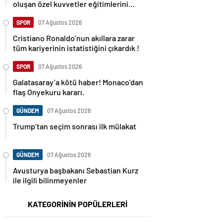
oluşan özel kuvvetler eğitimlerini
başlattı.
SPOR
07 Ağustos 2026
Cristiano Ronaldo’nun akıllara zarar
tüm kariyerinin istatistiğini çıkardık !
SPOR
07 Ağustos 2026
Galatasaray’a kötü haber! Monaco’dan
flaş Onyekuru kararı.
GÜNDEM
07 Ağustos 2026
Trump’tan seçim sonrası ilk mülakat
GÜNDEM
07 Ağustos 2026
Avusturya başbakanı Sebastian Kurz
ile ilgili bilinmeyenler
KATEGORİNİN POPÜLERLERİ