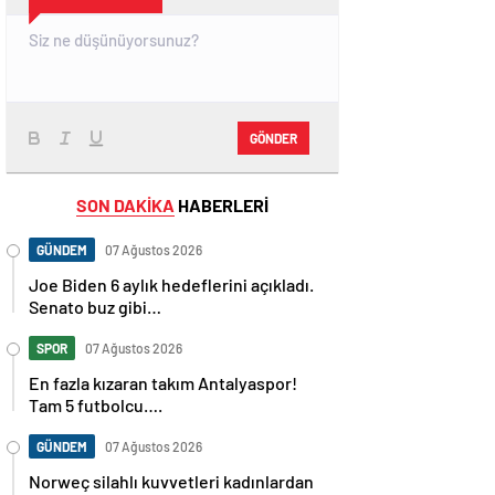
GÖNDER
SON DAKİKA
HABERLERİ
GÜNDEM
07 Ağustos 2026
Joe Biden 6 aylık hedeflerini açıkladı.
Senato buz gibi…
SPOR
07 Ağustos 2026
En fazla kızaran takım Antalyaspor!
Tam 5 futbolcu….
GÜNDEM
07 Ağustos 2026
Norweç silahlı kuvvetleri kadınlardan