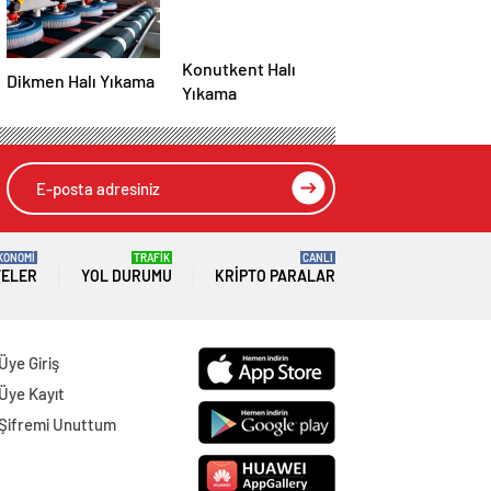
Konutkent Halı
Dikmen Halı Yıkama
Yıkama
KONOMİ
TRAFİK
CANLI
TELER
YOL DURUMU
KRIPTO PARALAR
Üye Giriş
Üye Kayıt
Şifremi Unuttum