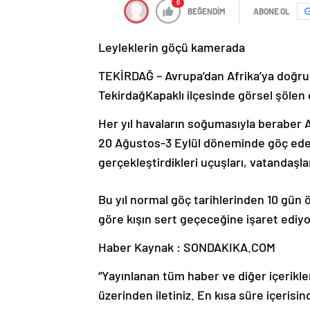
0
BEĞENDİM
ABONE OL
Leyleklerin göçü kamerada
TEKİRDAĞ – Avrupa’dan Afrika’ya doğru 
TekirdağKapaklı ilçesinde görsel şölen
Her yıl havaların soğumasıyla beraber 
20 Ağustos-3 Eylül döneminde göç eden 
gerçekleştirdikleri uçuşları, vatandaşla
Bu yıl normal göç tarihlerinden 10 gün 
göre kışın sert geçeceğine işaret ediyo
Haber Kaynak : SONDAKIKA.COM
“Yayınlanan tüm haber ve diğer içerikler i
üzerinden iletiniz. En kısa süre içerisin