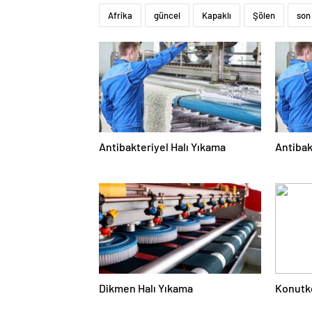
Afrika
güncel
Kapaklı
Şölen
son
Antibakteriyel Halı Yıkama
Antibak
Dikmen Halı Yıkama
Konutke