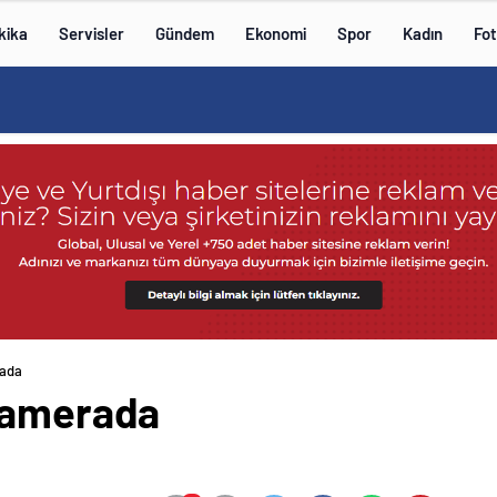
kika
Servisler
Gündem
Ekonomi
Spor
Kadın
Fot
rada
 kamerada