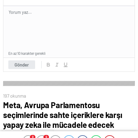
En az 10 karakter gerekli
Gönder
197 okunma
Meta, Avrupa Parlamentosu
seçimlerinde sahte içeriklere karşı
yapay zeka ile mücadele edecek
3 Haziran 2024 00:45
ABONE OL
News
0
0
0
0