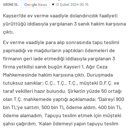
13 Şubat 2024 00:15
ABONE OL
News
Kayseri’de ev verme vaadiyle dolandırıcılık faaliyeti
yürüttüğü iddiasıyla yargılanan 3 sanık hakim karşısına
çıktı.
Ev verme vaadiyle para alıp sonrasında tapu teslimi
yapmadığı ve mağdurların yaptıkları ödemeleri de
firmanın geri iade etmediği iddiasıyla yargılanan 3
firma yetkilisi sanık bugün Kayseri 1. Ağır Ceza
Mahkemesinde hakim karşısına çıktı. Duruşmada
tutuksuz sanıklar; C.Ç., T.Ç., T.Ç., müşteki D.F.Ç. ve
taraf vekilleri hazır bulundu. Şirketin yüzde 50 ortağı
olan T.Ç. mahkemede yaptığı açıklamada; “Daireyi 900
bin TL’ye sattım. 500 bin TL ödeme aldım, 400 bin TL
ödeme alamadım. Tapuyu teslim etmek için müşteki
şahsı çağırdım. ‘Kalan ödemeyi yapın tapuyu teslim