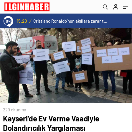
15:20
/
Cristiano Ronaldo’nun akıllara zarar tüm kariyerinin istatistiğini çıkardık !
229 okunma
Kayseri’de Ev Verme Vaadiyle
Dolandırıcılık Yargılaması