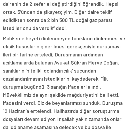
dairenin de 2 sefer el değiştirdiğini öğrendik. Hepsi
ortak, 3’ünden de şikayetçiyim. Diğer daire teklif
edildikten sonra da 2 bin 500 TL doğal gaz parası
istediler onu da verdik” dedi.
Mahkeme heyeti dinlenmeyen tanıkların dinlenmesi ve
eksik hususların giderilmesi gerekçesiyle duruşmayı
ileri bir tarihe erteledi. Duruşmanın ardından
açıklamalarda bulunan Avukat Şükran Merve Doğan,
sanıkların ‘nitelikli dolandırıcılık’ suçundan
cezalandırılmasını istediklerini kaydederek, “İlk
duruşma bugündü, 3 sanığın ifadeleri alındı.
Müvekkilimiz de aynı şekilde mağduriyetini belli etti,
ifadesini verdi. Biz de beyanlarımızı sunduk. Duruşma
12 Haziran’a ertelendi. Halihazırda diğer soruşturma
dosyaları devam ediyor. İnşallah yakın zamanda onlar
da iddianame aşamasına gelecek ve bu dosya ile