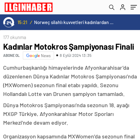
15:21
/
Norweç silahlı kuvvetleri kadınlardan oluşan özel kuvvetler eğitimlerini başlattı.
177 okunma
Kadınlar Motokros Şampiyonası Finali
8 Eylül 2024 13:35
ABONE OL
News
Cumhurbaşkanlığı himayelerinde Afyonkarahisar’da
düzenlenen Dünya Kadınlar Motokros Şampiyonası’nda
(MXWomen) sezonun final etabı yapıldı. Sezonu
Hollandalı Lotte van Drunen şampiyon tamamladı.
Dünya Motokros Şampiyonası’nda sezonun 18. ayağı
MXGP Türkiye, Afyonkarahisar Motor Sporları
Merkezi’nde devam ediyor.
Organizasyon kapsamında MXWomen’da sezonun final