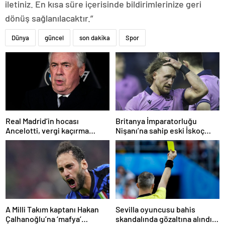
iletiniz. En kısa süre içerisinde bildirimlerinize geri
dönüş sağlanılacaktır.”
Dünya
güncel
son dakika
Spor
Real Madrid’in hocası
Britanya İmparatorluğu
Ancelotti, vergi kaçırma
Nişanı’na sahip eski İskoç
suçlamasıyla mahkemeye
kaptana aile içi şiddetten
çıkacak
kamu hizmeti cezası
A Milli Takım kaptanı Hakan
Sevilla oyuncusu bahis
Çalhanoğlu’na ‘mafya’
skandalında gözaltına alındı: