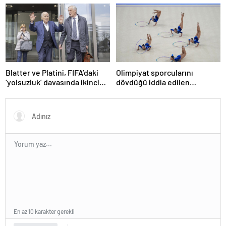
soruşturmasında ceza
Son dakikalarda sarı kart
görmüş
Blatter ve Platini, FIFA’daki
Olimpiyat sporcularını
‘yolsuzluk’ davasında ikinci
dövdüğü iddia edilen
kez aklandı
Azerbaycanlı antrenöre 8 yıl
men
En az 10 karakter gerekli