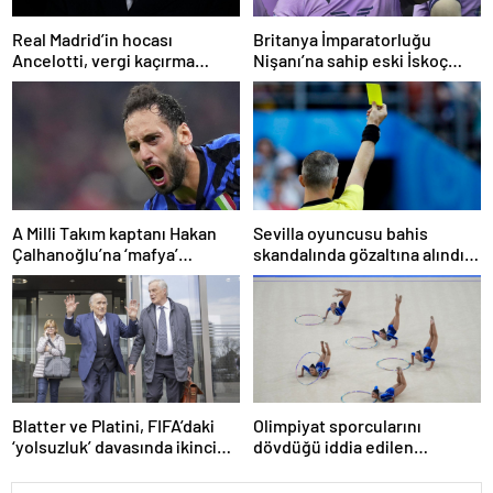
Real Madrid’in hocası
Britanya İmparatorluğu
Ancelotti, vergi kaçırma
Nişanı’na sahip eski İskoç
suçlamasıyla mahkemeye
kaptana aile içi şiddetten
çıkacak
kamu hizmeti cezası
A Milli Takım kaptanı Hakan
Sevilla oyuncusu bahis
Çalhanoğlu’na ‘mafya’
skandalında gözaltına alındı:
soruşturmasında ceza
Son dakikalarda sarı kart
görmüş
Blatter ve Platini, FIFA’daki
Olimpiyat sporcularını
‘yolsuzluk’ davasında ikinci
dövdüğü iddia edilen
kez aklandı
Azerbaycanlı antrenöre 8 yıl
men