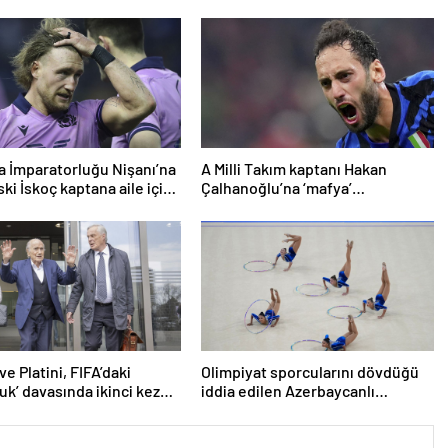
a İmparatorluğu Nişanı’na
A Milli Takım kaptanı Hakan
ki İskoç kaptana aile içi
Çalhanoğlu’na ‘mafya’
en kamu hizmeti cezası
soruşturmasında ceza
ve Platini, FIFA’daki
Olimpiyat sporcularını dövdüğü
luk’ davasında ikinci kez
iddia edilen Azerbaycanlı
antrenöre 8 yıl men