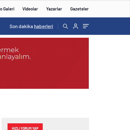
o Galeri
Videolar
Yazarlar
Gazeteler
15:20
Son dakika
/
haberleri
HIZLI YORUM YAP