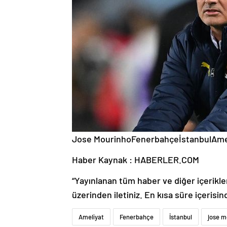
Jose MourinhoFenerbahçeİstanbulAm
Haber Kaynak : HABERLER.COM
“Yayınlanan tüm haber ve diğer içerikler i
üzerinden iletiniz. En kısa süre içerisin
Ameliyat
Fenerbahçe
İstanbul
jose m