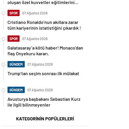
oluşan özel kuvvetler eğitimlerini
başlattı.
SPOR
07 Ağustos 2026
Cristiano Ronaldo’nun akıllara zarar
tüm kariyerinin istatistiğini çıkardık !
SPOR
07 Ağustos 2026
Galatasaray’a kötü haber! Monaco’dan
flaş Onyekuru kararı.
GÜNDEM
07 Ağustos 2026
Trump’tan seçim sonrası ilk mülakat
GÜNDEM
07 Ağustos 2026
Avusturya başbakanı Sebastian Kurz
ile ilgili bilinmeyenler
KATEGORİNİN POPÜLERLERİ