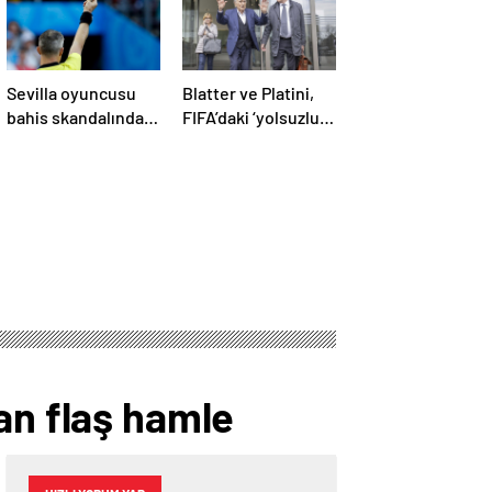
Sevilla oyuncusu
Blatter ve Platini,
bahis skandalında
FIFA’daki ‘yolsuzluk’
gözaltına alındı:
davasında ikinci kez
Son dakikalarda sarı
aklandı
kart görmüş
an flaş hamle