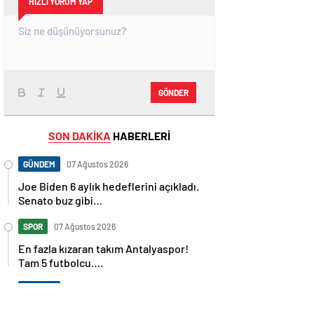
HIZLI YORUM YAP
GÖNDER
SON DAKİKA
HABERLERİ
GÜNDEM
07 Ağustos 2026
Joe Biden 6 aylık hedeflerini açıkladı.
Senato buz gibi…
SPOR
07 Ağustos 2026
En fazla kızaran takım Antalyaspor!
Tam 5 futbolcu….
GÜNDEM
07 Ağustos 2026
Norweç silahlı kuvvetleri kadınlardan