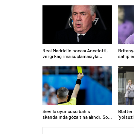
Real Madrid’in hocası Ancelotti,
Britany
vergi kaçırma suçlamasıyla
sahip es
mahkemeye çıkacak
şiddett
Sevilla oyuncusu bahis
Blatter 
skandalında gözaltına alındı: Son
‘yolsuz
dakikalarda sarı kart görmüş
aklandı