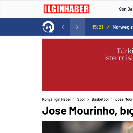
Son Da
aspor! Tam 5 futbolcu….
15:21
/
Konya Ilgın Haber
Spor
Basketbol
Jose Mouri
Jose Mourinho, bıç