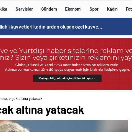
kika
Servisler
Gündem
Ekonomi
Spor
Kadın
Fot
Norweç silahlı kuvvetleri kadınlardan oluşan özel kuvvetler eğitimlerini başlattı.
nho, bıçak altına yatacak
ak altına yatacak