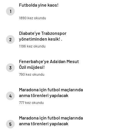
Futbolda yine kaos!
1
1890 kez okundu
Diabate’ye Trabzonspor
yönetiminden kesik! .
2
1196 kez okundu
Fenerbahçe’ye Ada’dan Mesut
Özil müjdesi!
3
790 kez okundu
Maradona için futbol maçlarında
anma törenleri yapılacak
4
777 kez okundu
Maradona için futbol maçlarında
anma törenleri yapılacak
5