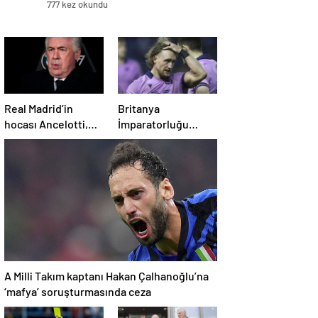
777 kez okundu
Real Madrid’in
Britanya
hocası Ancelotti,
İmparatorluğu
vergi kaçırma
Nişanı’na sahip eski
suçlamasıyla
İskoç kaptana aile
mahkemeye
içi şiddetten kamu
çıkacak
hizmeti cezası
A Milli Takım kaptanı Hakan Çalhanoğlu’na
‘mafya’ soruşturmasında ceza