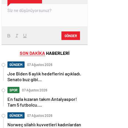
GÖNDER
SON DAKİKA
HABERLERİ
GÜNDEM
07 Ağustos 2026
Joe Biden 6 aylık hedeflerini açıkladı.
Senato buz gibi…
SPOR
07 Ağustos 2026
En fazla kızaran takım Antalyaspor!
Tam 5 futbolcu….
GÜNDEM
07 Ağustos 2026
Norweç silahlı kuvvetleri kadınlardan