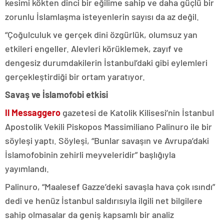
kesimi kökten dinci bir eğilime sahip ve daha güçlü bir
zorunlu İslamlaşma isteyenlerin sayısı da az değil.
“Çoğulculuk ve gerçek dini özgürlük, olumsuz yan
etkileri engeller. Alevleri körüklemek, zayıf ve
dengesiz durumdakilerin İstanbul’daki gibi eylemleri
gerçekleştirdiği bir ortam yaratıyor.
Savaş ve İslamofobi etkisi
Il Messaggero
gazetesi de Katolik Kilisesi’nin İstanbul
Apostolik Vekili Piskopos Massimiliano Palinuro ile bir
söyleşi yaptı. Söyleşi, “Bunlar savaşın ve Avrupa’daki
İslamofobinin zehirli meyveleridir” başlığıyla
yayımlandı.
Palinuro, “Maalesef Gazze’deki savaşla hava çok ısındı”
dedi ve henüz İstanbul saldırısıyla ilgili net bilgilere
sahip olmasalar da geniş kapsamlı bir analiz