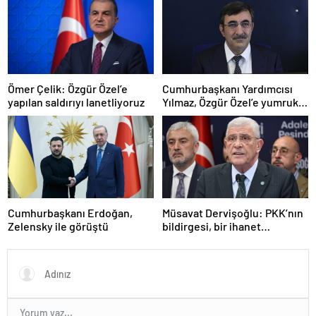
Ömer Çelik: Özgür Özel’e
Cumhurbaşkanı Yardımcısı
yapılan saldırıyı lanetliyoruz
Yılmaz, Özgür Özel’e yumruklu
saldırıyı kınadı
Cumhurbaşkanı Erdoğan,
Müsavat Dervişoğlu: PKK’nın
Zelensky ile görüştü
bildirgesi, bir ihanet
açıklamasıdır