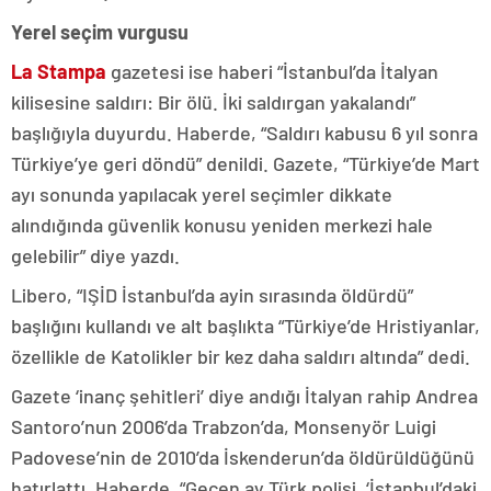
Yerel seçim vurgusu
La Stampa
gazetesi ise haberi “İstanbul’da İtalyan
kilisesine saldırı: Bir ölü. İki saldırgan yakalandı”
başlığıyla duyurdu. Haberde, “Saldırı kabusu 6 yıl sonra
Türkiye’ye geri döndü” denildi. Gazete, “Türkiye’de Mart
ayı sonunda yapılacak yerel seçimler dikkate
alındığında güvenlik konusu yeniden merkezi hale
gelebilir” diye yazdı.
Libero, “IŞİD İstanbul’da ayin sırasında öldürdü”
başlığını kullandı ve alt başlıkta “Türkiye’de Hristiyanlar,
özellikle de Katolikler bir kez daha saldırı altında” dedi.
Gazete ‘inanç şehitleri’ diye andığı İtalyan rahip Andrea
Santoro’nun 2006’da Trabzon’da, Monsenyör Luigi
Padovese’nin de 2010’da İskenderun’da öldürüldüğünü
hatırlattı. Haberde, “Geçen ay Türk polisi, ‘İstanbul’daki