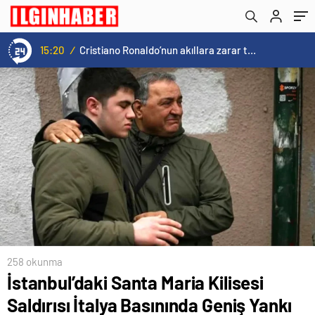
15:20
/
Cristiano Ronaldo’nun akıllara zarar tüm kariyerinin istatistiğini çıkardık !
258 okunma
İstanbul’daki Santa Maria Kilisesi
Saldırısı İtalya Basınında Geniş Yankı