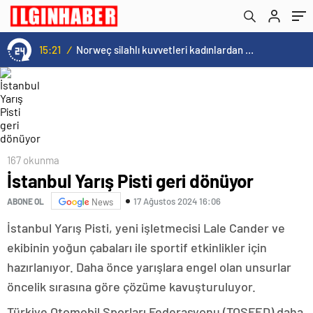
15:21
/
Norweç silahlı kuvvetleri kadınlardan oluşan özel kuvvetler eğitimlerini başlattı.
167 okunma
İstanbul Yarış Pisti geri dönüyor
17 Ağustos 2024 16:06
ABONE OL
News
İstanbul Yarış Pisti, yeni işletmecisi Lale Cander ve
ekibinin yoğun çabaları ile sportif etkinlikler için
hazırlanıyor. Daha önce yarışlara engel olan unsurlar
öncelik sırasına göre çözüme kavuşturuluyor.
Türkiye Otomobil Sporları Federasyonu (TOSFED) daha