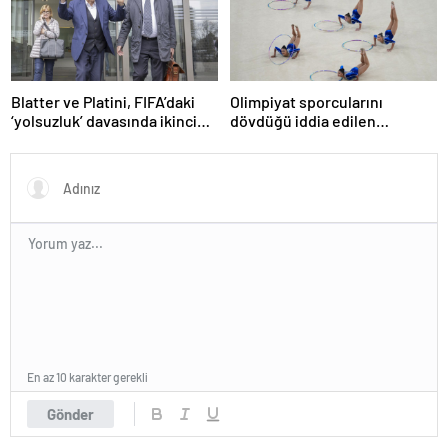
Blatter ve Platini, FIFA’daki
Olimpiyat sporcularını
‘yolsuzluk’ davasında ikinci
dövdüğü iddia edilen
kez aklandı
Azerbaycanlı antrenöre 8 yıl
men
En az 10 karakter gerekli
Gönder