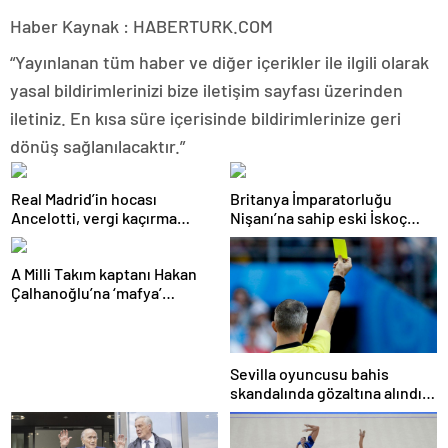
Haber Kaynak : HABERTURK.COM
“Yayınlanan tüm haber ve diğer içerikler ile ilgili olarak
yasal bildirimlerinizi bize iletişim sayfası üzerinden
iletiniz. En kısa süre içerisinde bildirimlerinize geri
dönüş sağlanılacaktır.”
Real Madrid’in hocası
Britanya İmparatorluğu
Ancelotti, vergi kaçırma
Nişanı’na sahip eski İskoç
suçlamasıyla mahkemeye
kaptana aile içi şiddetten
çıkacak
kamu hizmeti cezası
A Milli Takım kaptanı Hakan
Çalhanoğlu’na ‘mafya’
soruşturmasında ceza
Sevilla oyuncusu bahis
skandalında gözaltına alındı:
Son dakikalarda sarı kart
görmüş