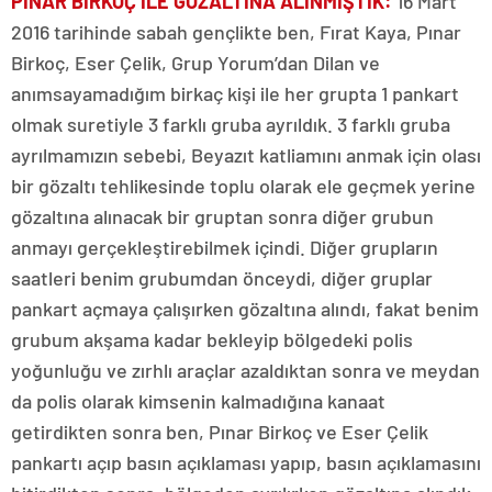
PINAR BİRKOÇ İLE GÖZALTINA ALINMIŞTIK:
16 Mart
2016 tarihinde sabah gençlikte ben, Fırat Kaya, Pınar
Birkoç, Eser Çelik, Grup Yorum’dan Dilan ve
anımsayamadığım birkaç kişi ile her grupta 1 pankart
olmak suretiyle 3 farklı gruba ayrıldık. 3 farklı gruba
ayrılmamızın sebebi, Beyazıt katliamını anmak için olası
bir gözaltı tehlikesinde toplu olarak ele geçmek yerine
gözaltına alınacak bir gruptan sonra diğer grubun
anmayı gerçekleştirebilmek içindi. Diğer grupların
saatleri benim grubumdan önceydi, diğer gruplar
pankart açmaya çalışırken gözaltına alındı, fakat benim
grubum akşama kadar bekleyip bölgedeki polis
yoğunluğu ve zırhlı araçlar azaldıktan sonra ve meydan
da polis olarak kimsenin kalmadığına kanaat
getirdikten sonra ben, Pınar Birkoç ve Eser Çelik
pankartı açıp basın açıklaması yapıp, basın açıklamasını