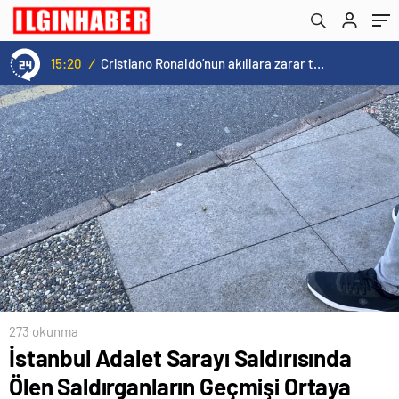
nitelendirildi
15:20
/
Cristiano Ronaldo’nun akıllara zarar tüm kariyerinin istatistiğini çıkardık !
273 okunma
İstanbul Adalet Sarayı Saldırısında
Ölen Saldırganların Geçmişi Ortaya