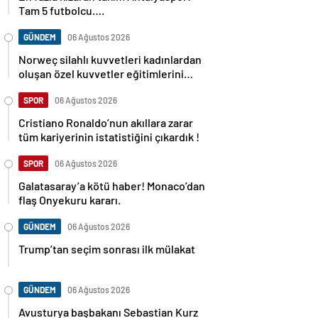
Tam 5 futbolcu….
GÜNDEM
06 Ağustos 2026
Norweç silahlı kuvvetleri kadınlardan
oluşan özel kuvvetler eğitimlerini
başlattı.
SPOR
06 Ağustos 2026
Cristiano Ronaldo’nun akıllara zarar
tüm kariyerinin istatistiğini çıkardık !
SPOR
06 Ağustos 2026
Galatasaray’a kötü haber! Monaco’dan
flaş Onyekuru kararı.
GÜNDEM
06 Ağustos 2026
Trump’tan seçim sonrası ilk mülakat
GÜNDEM
06 Ağustos 2026
Avusturya başbakanı Sebastian Kurz