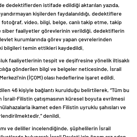
e dedektiflerden istifade edildiği aktarılan yazıda,
e uyandırmayan kişilerden faydalanıldığı, dedektiflere
 fotoğraf, video, bilgi, belge, canlı takip etme, takip
siber faaliyetler görevlerinin verildiği, dedektiflerin
 devlet kurumlarında görev yapan çevrelerinden
 bilgileri temin ettikleri kaydedildi.
k faaliyetlerinin tespit ve deşifresine yönelik iltisaklı
lığa gönderilen bilgi ve belgeler neticesinde, İsrail
erkezi’nin (İÇOM) olası hedeflerine işaret edildi.
ilen 46 kişiyle bağlantı kurulduğu belirtilerek, “Tüm bu
 İsrail-Filistin çatışmasının küresel boyuta evrilmesi
lahazalarla ikamet eden Filistin uyruklu şahısları ve
lendirilmektedir.” denildi.
 ve deliller incelendiğinde, şüphelilerin İsrail
liyetlerde bulunarak İsrail Devleti için önem arz eden