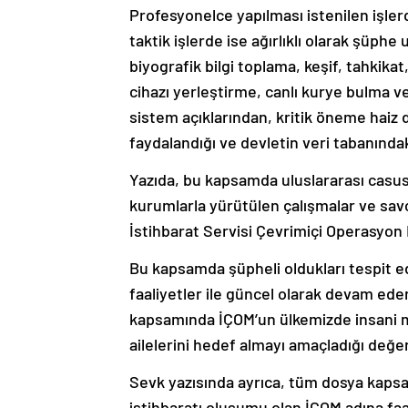
Profesyonelce yapılması istenilen işlerd
taktik işlerde ise ağırlıklı olarak şüph
biyografik bilgi toplama, keşif, tahkikat,
cihazı yerleştirme, canlı kurye bulma ve 
sistem açıklarından, kritik öneme haiz
faydalandığı ve devletin veri tabanındaki
Yazıda, bu kapsamda uluslararası casuslu
kurumlarla yürütülen çalışmalar ve savcı
İstihbarat Servisi Çevrimiçi Operasyon M
Bu kapsamda şüpheli oldukları tespit ed
faaliyetler ile güncel olarak devam eden
kapsamında İÇOM’un ülkemizde insani mü
ailelerini hedef almayı amaçladığı değer
Sevk yazısında ayrıca, tüm dosya kapsamı
istihbaratı oluşumu olan İÇOM adına faa