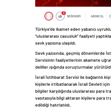
0
BEĞENDİM
ABONE OL
Türkiye’de ikamet eden yabancı uyruklul
“uluslararası casusluk” faaliyeti yaptıkla
sevk yazısına ulaşıldı.
Sevk yazısında, geçmiş dönemlerde İsta
Servisinin faaliyetlerinin akamete uğra
deliller ışığında soruşturmalar yürütül
İsrail İstihbarat Servisi ile bağlantılı k
kişilerle irtibatlanarak İsrail Devleti iç
bilgiler karşılığında uluslararası para tr
vasıtasıyla bilgi aktaran kişilere para 
edildiği hatırlatıldı.