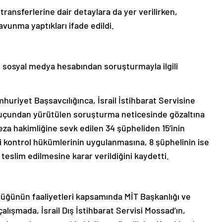
a transferlerine dair detaylara da yer verilirken,
avunma yaptıkları ifade edildi.
 sosyal medya hesabından soruşturmayla ilgili
uriyet Başsavcılığınca, İsrail İstihbarat Servisine
 suçundan yürütülen soruşturma neticesinde gözaltına
eza hakimliğine sevk edilen 34 şüpheliden 15’inin
i kontrol hükümlerinin uygulanmasına, 8 şüphelinin ise
 teslim edilmesine karar verildiğini kaydetti.
üğünün faaliyetleri kapsamında MİT Başkanlığı ve
lışmada, İsrail Dış İstihbarat Servisi Mossad’ın,