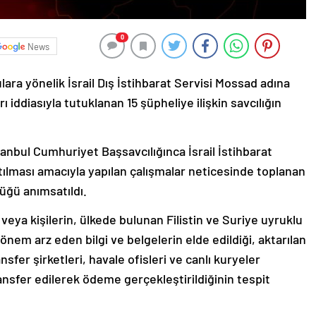
0
News
ara yönelik İsrail Dış İstihbarat Servisi Mossad adına
rı iddiasıyla tutuklanan 15 şüpheliye ilişkin savcılığın
nbul Cumhuriyet Başsavcılığınca İsrail İstihbarat
tılması amacıyla yapılan çalışmalar neticesinde toplanan
düğü anımsatıldı.
işi veya kişilerin, ülkede bulunan Filistin ve Suriye uyruklu
in önem arz eden bilgi ve belgelerin elde edildiği, aktarılan
ansfer şirketleri, havale ofisleri ve canlı kuryeler
transfer edilerek ödeme gerçekleştirildiğinin tespit