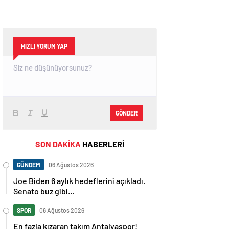
HIZLI YORUM YAP
GÖNDER
SON DAKİKA
HABERLERİ
GÜNDEM
06 Ağustos 2026
Joe Biden 6 aylık hedeflerini açıkladı.
Senato buz gibi…
SPOR
06 Ağustos 2026
En fazla kızaran takım Antalyaspor!