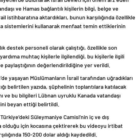
tandaşı ve Hamas bağlantılı kişilerin bilgi, belge ve
il istihbaratına aktardıkları, bunun karşılığında özellikle
ra sistemlerini kullanarak menfaat temin ettiklerinin
ık destek personeli olarak çalıştığı, özellikle son
ardıma muhtaç kişilerle ilgilendiği, bu kişilerle ilgili
 ile paylaştığının değerlendirildiğine yer verildi.
’de yaşayan Müslümanların İsrail tarafından uğradıkları
ğı belirtilen yazıda, şüphelinin toplantılara katılacak
ığını ve bu bilgileri Lübnan uyruklu Kanada vatandaşı
ni beyan ettiği belirtildi.
Türkiye’deki Süleymaniye Camisi’nin iç ve dış
a olduğu için kocasına çektirerek bu videoyu irtibat
ılığında 150-200 dolar aldığı kaydedildi.