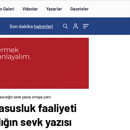
o Galeri
Videolar
Yazarlar
Gazeteler
15:20
Son dakika
/
haberleri
avcılığın sevk yazısı ortaya çıktı
asusluk faaliyeti
lığın sevk yazısı