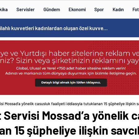
kika
Servisler
Gündem
Ekonomi
Spor
Kadın
Fot
Norweç silahlı kuvvetleri kadınlardan oluşan özel kuvvetler eğitimlerini başlattı.
visi Mossad’a yönelik casusluk faaliyeti iddiasıyla tutuklanan 15 şüpheliye ilişkin s
at Servisi Mossad’a yönelik c
an 15 şüpheliye ilişkin savcı