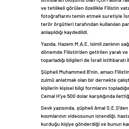
ve tehlikeli görülen özellikle Filistin va
fotoğraflarını temin etmek suretiyle İsra
terör örgütleri tarafından kullanılan pa
anlaşıldığı kaydedildi.
Yazıda, Hazem M.A.E. isimli zanlının sağl
dönemde Filistin’den getirilen yaralı ve y
toparladığı bilgileri de İsrail istihbaratı
Şüpheli Muhammed B’nin, amacı Filistin
zulmü anlatmak olan bir dernekte çalıştı
kişilerin kişisel bilgi formlarını toplad
Cemal H’ye 500 dolar karşılığında ilettiği
Sevk yazısında, şüpheli Amal S.E.S’den 
kısımlarının videosunun istendiği, hast
kurduğu kişiye gönderdiği ve bunun karş