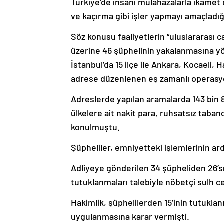
Türkiye’de insani mülahazalarla ikamet e
ve kaçırma gibi işler yapmayı amaçladığı
Söz konusu faaliyetlerin “uluslararası 
üzerine 46 şüphelinin yakalanmasına yö
İstanbul’da 15 ilçe ile Ankara, Kocaeli, 
adrese düzenlenen eş zamanlı operasyo
Adreslerde yapılan aramalarda 143 bin 8
ülkelere ait nakit para, ruhsatsız tabanc
konulmuştu.
Şüpheliler, emniyetteki işlemlerinin ard
Adliyeye gönderilen 34 şüpheliden 26’sı
tutuklanmaları talebiyle nöbetçi sulh c
Hakimlik, şüphelilerden 15’inin tutuklanm
uygulanmasına karar vermişti.