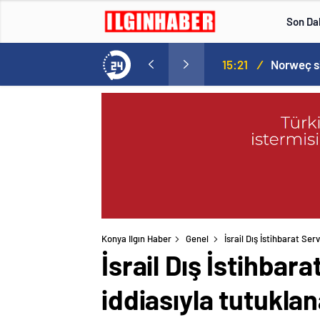
Son Da
aspor! Tam 5 futbolcu….
15:21
/
Konya Ilgın Haber
Genel
İsrail Dış İstihbarat Ser
İsrail Dış İstihbar
iddiasıyla tutuklan