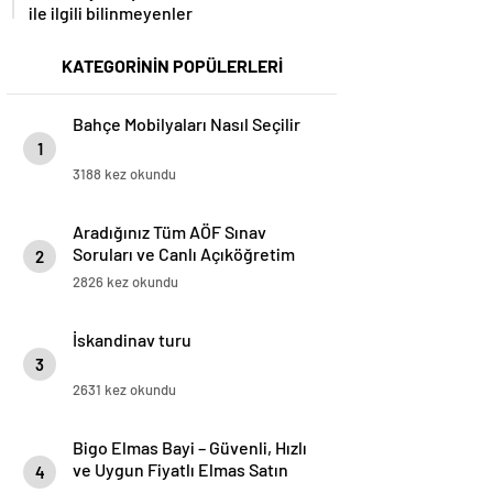
ile ilgili bilinmeyenler
KATEGORİNİN POPÜLERLERİ
Bahçe Mobilyaları Nasıl Seçilir
1
3188 kez okundu
Aradığınız Tüm AÖF Sınav
Soruları ve Canlı Açıköğretim
2
Forumu Burada
2826 kez okundu
İskandinav turu
3
2631 kez okundu
Bigo Elmas Bayi – Güvenli, Hızlı
ve Uygun Fiyatlı Elmas Satın
4
Almanın Yeni Adresi