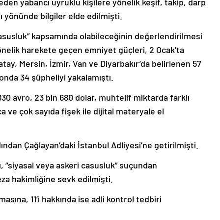
den yabancı uyruklu kişilere yönelik keşif, takip, darp
 yönünde bilgiler elde edilmişti.
casusluk” kapsamında olabileceğinin değerlendirilmesi
nelik harekete geçen emniyet güçleri, 2 Ocak’ta
Hatay, Mersin, İzmir, Van ve Diyarbakır’da belirlenen 57
nda 34 şüpheliyi yakalamıştı.
30 avro, 23 bin 680 dolar, muhtelif miktarda farklı
a ve çok sayıda fişek ile dijital materyale el
ından Çağlayan’daki İstanbul Adliyesi’ne getirilmişti.
, “siyasal veya askeri casusluk” suçundan
eza hakimliğine sevk edilmişti.
asına, 11’i hakkında ise adli kontrol tedbiri