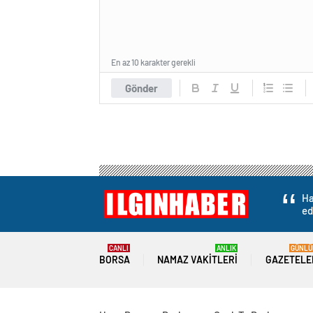
En az 10 karakter gerekli
Gönder
Ha
ed
CANLI
ANLIK
GÜNLÜ
BORSA
NAMAZ VAKITLERI
GAZETELE