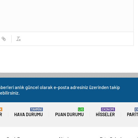
berleri anlık güncel olarak e-posta adresiniz üzerinden takip
ebilirsiniz.
K
TAHMİNİ
LİG
EKONOMİ
E
R
HAVA DURUMU
PUAN DURUMU
HISSELER
PARI