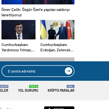
Ömer Çelik: Özgür Özel’e yapılan saldırıyı
lanetliyoruz
Cumhurbaşkanı
Cumhurbaşkanı
Yardımcısı Yılmaz,
Erdoğan, Zelensky
Özgür Özel’e
ile görüştü
yumruklu saldırıyı
kınadı
KONOMİ
TRAFİK
CANLI
TELER
YOL DURUMU
KRIPTO PARALAR