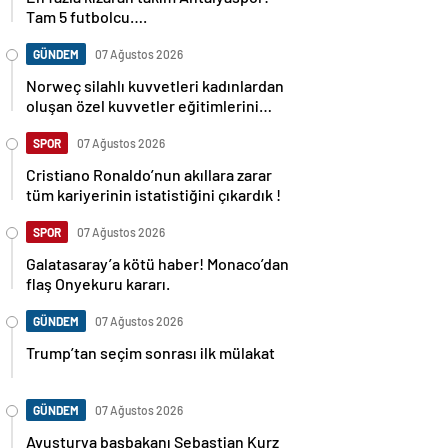
Tam 5 futbolcu….
GÜNDEM
07 Ağustos 2026
Norweç silahlı kuvvetleri kadınlardan
oluşan özel kuvvetler eğitimlerini
başlattı.
SPOR
07 Ağustos 2026
Cristiano Ronaldo’nun akıllara zarar
tüm kariyerinin istatistiğini çıkardık !
SPOR
07 Ağustos 2026
Galatasaray’a kötü haber! Monaco’dan
flaş Onyekuru kararı.
GÜNDEM
07 Ağustos 2026
Trump’tan seçim sonrası ilk mülakat
GÜNDEM
07 Ağustos 2026
Avusturya başbakanı Sebastian Kurz