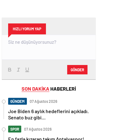
HIZLI YORUM YAP
GÖNDER
SON DAKİKA
HABERLERİ
GÜNDEM
07 Ağustos 2026
Joe Biden 6 aylık hedeflerini açıkladı.
Senato buz gibi…
SPOR
07 Ağustos 2026
En fazla kızaran takım Antalyaspor!