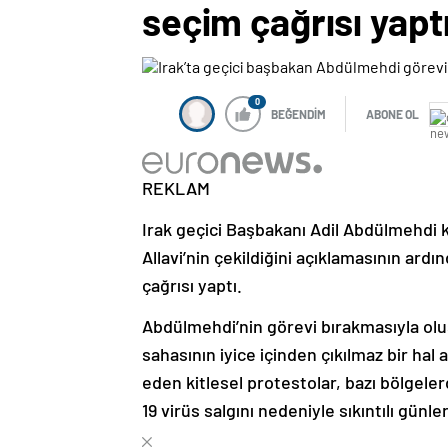
seçim çağrısı yapt
0
BEĞENDİM
ABONE OL
REKLAM
Irak geçici Başbakanı Adil Abdülmehd
Allavi’nin çekildiğini açıklamasının ard
çağrısı yaptı.
Abdülmehdi’nin görevi bırakmasıyla oluş
sahasının iyice içinden çıkılmaz bir ha
eden kitlesel protestolar, bazı bölgele
19 virüs salgını nedeniyle sıkıntılı gün