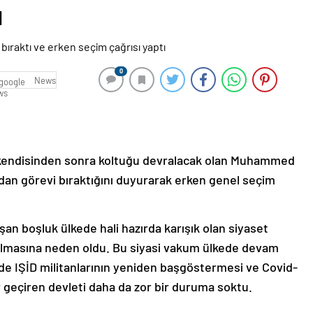
ı
0
News
i kendisinden sonra koltuğu devralacak olan Muhammed
ından görevi bıraktığını duyurarak erken genel seçim
an boşluk ülkede hali hazırda karışık olan siyaset
l almasına neden oldu. Bu siyasi vakum ülkede devam
rde IŞİD militanlarının yeniden başgöstermesi ve Covid-
ler geçiren devleti daha da zor bir duruma soktu.