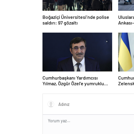
Boğaziçi Üniversitesi’nde polise
Uluslar
saldırı: 97 gözaltı
Ankası-
Cumhurbaşkanı Yardımcısı
Cumhur
Yılmaz, Özgür Özel’e yumruklu
Zelensk
saldırıyı kınadı