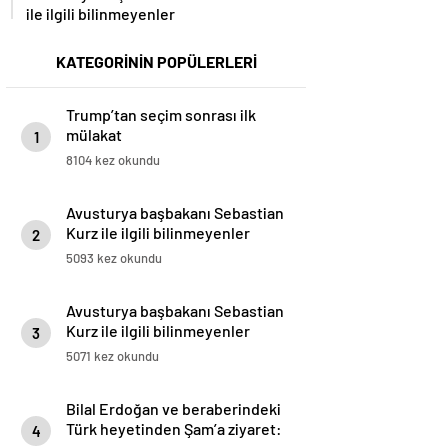
ile ilgili bilinmeyenler
KATEGORİNİN POPÜLERLERİ
Trump’tan seçim sonrası ilk
mülakat
1
8104 kez okundu
Avusturya başbakanı Sebastian
Kurz ile ilgili bilinmeyenler
2
5093 kez okundu
Avusturya başbakanı Sebastian
Kurz ile ilgili bilinmeyenler
3
5071 kez okundu
Bilal Erdoğan ve beraberindeki
Türk heyetinden Şam’a ziyaret:
4