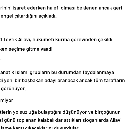
rihini işaret ederken halefi olması beklenen ancak geri
 engel çıkardığını açıkladı.
d Tevfik Allavi, hükümeti kurma görevinden çekildi
 erken seçime gitme vaadi
r
anatik İslami grupların bu durumdan faydalanmaya
di yeni bir başbakan adayı aranacak ancak tüm tarafların
r görünüyor.
temiyor
itlerin yolsuzluğa bulaştığını düşünüyor ve birçoğunun
i günü toplanan kalabalıklar attıkları sloganlarda Allavi
r isme karşı çıkacaklarını duyurdular.