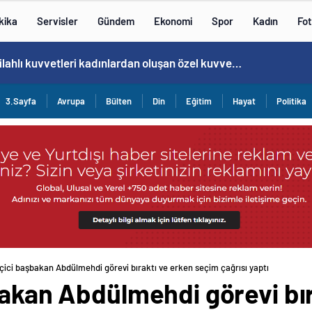
kika
Servisler
Gündem
Ekonomi
Spor
Kadın
Fot
Norweç silahlı kuvvetleri kadınlardan oluşan özel kuvvetler eğitimlerini başlattı.
3.Sayfa
Avrupa
Bülten
Din
Eğitim
Hayat
Politika
eçici başbakan Abdülmehdi görevi bıraktı ve erken seçim çağrısı yaptı
bakan Abdülmehdi görevi bı