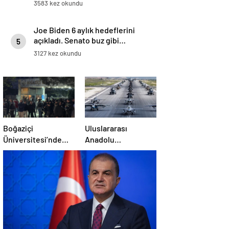
Emevi Camii’nde namaz kıldılar
3583 kez okundu
Joe Biden 6 aylık hedeflerini
açıkladı. Senato buz gibi…
5
3127 kez okundu
Boğaziçi
Uluslararası
Üniversitesi’nde
Anadolu
polise saldırı: 97
Ankası-2025
gözaltı
Tatbikatı başladı