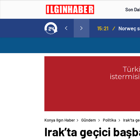
Son Da
aspor! Tam 5 futbolcu….
15:21
/
Konya Ilgın Haber
Gündem
Politika
Irak’ta g
Irak’ta geçici baş