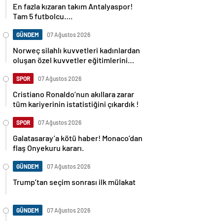
Tam 5 futbolcu….
GÜNDEM
07 Ağustos 2026
Norweç silahlı kuvvetleri kadınlardan
oluşan özel kuvvetler eğitimlerini
başlattı.
SPOR
07 Ağustos 2026
Cristiano Ronaldo’nun akıllara zarar
tüm kariyerinin istatistiğini çıkardık !
SPOR
07 Ağustos 2026
Galatasaray’a kötü haber! Monaco’dan
flaş Onyekuru kararı.
GÜNDEM
07 Ağustos 2026
Trump’tan seçim sonrası ilk mülakat
GÜNDEM
07 Ağustos 2026
Avusturya başbakanı Sebastian Kurz