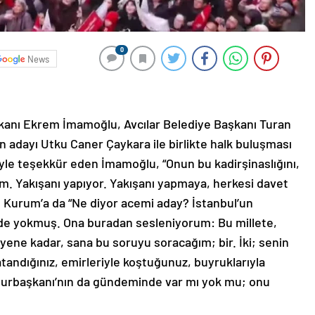
0
News
şkanı Ekrem İmamoğlu, Avcılar Belediye Başkanı Turan
 adayı Utku Caner Çaykara ile birlikte halk buluşması
iyle teşekkür eden İmamoğlu, “Onun bu kadirşinaslığını,
rum. Yakışanı yapıyor. Yakışanı yapmaya, herkesi davet
 Kurum’a da “Ne diyor acemi aday? İstanbul’un
 yokmuş. Ona buradan sesleniyorum: Bu millete,
ene kadar, sana bu soruyu soracağım; bir. İki; senin
tandığınız, emirleriyle koştuğunuz, buyruklarıyla
hurbaşkanı’nın da gündeminde var mı yok mu; onu