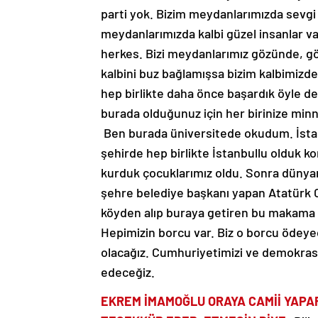
parti yok. Bizim meydanlarımızda sevgi 
meydanlarımızda kalbi güzel insanlar 
herkes. Bizi meydanlarımız gözünde, gönl
kalbini buz bağlamışsa bizim kalbimizdek
hep birlikte daha önce başardık öyle de
burada olduğunuz için her birinize min
Ben burada üniversitede okudum. İstanb
şehirde hep birlikte İstanbullu olduk k
kurduk çocuklarımız oldu. Sonra dünya
şehre belediye başkanı yapan Atatürk 
köyden alıp buraya getiren bu makama 
Hepimizin borcu var. Biz o borcu ödeyec
olacağız. Cumhuriyetimizi ve demokras
edeceğiz.
EKREM İMAMOĞLU ORAYA CAMİİ YAP
TEŞEKKÜR EDER, ETMESİN DİYE:
Bili