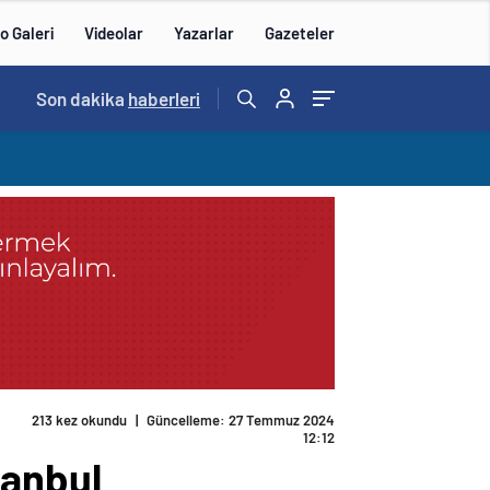
o Galeri
Videolar
Yazarlar
Gazeteler
14:57
Son dakika
/
haberleri
 Sana Bu Soruyu Soracağım
tanbul