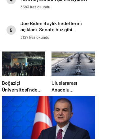
Emevi Camii’nde namaz kıldılar
3583 kez okundu
Joe Biden 6 aylık hedeflerini
açıkladı. Senato buz gibi…
5
3127 kez okundu
Boğaziçi
Uluslararası
Üniversitesi’nde
Anadolu
polise saldırı: 97
Ankası-2025
gözaltı
Tatbikatı başladı