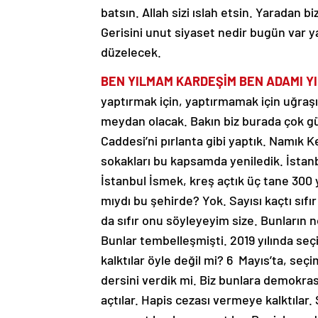
batsın. Allah sizi ıslah etsin. Yaradan 
Gerisini unut siyaset nedir bugün var 
düzelecek.
BEN YILMAM KARDEŞİM BEN ADAMI YI
yaptırmak için, yaptırmamak için uğraşı
meydan olacak. Bakın biz burada çok güz
Caddesi’ni pırlanta gibi yaptık. Namık 
sokakları bu kapsamda yeniledik. İstanb
İstanbul İsmek, kreş açtık üç tane 300
mıydı bu şehirde? Yok. Sayısı kaçtı sıfır
da sıfır onu söyleyeyim size. Bunların n
Bunlar tembelleşmişti. 2019 yılında seç
kalktılar öyle değil mi? 6 Mayıs’ta, seç
dersini verdik mi. Biz bunlara demokra
açtılar. Hapis cezası vermeye kalktılar
onu yaptılar, bunu yaptılar. Beni, hem 