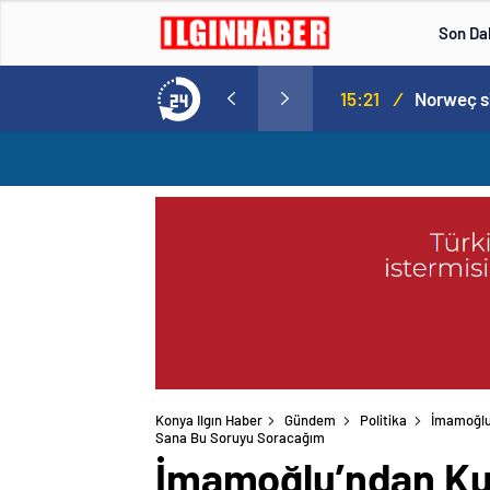
Son Da
Norweç silahlı kuvvetleri kadınlardan oluşan özel kuvvetler eğitimlerini başlattı.
15:20
/
Konya Ilgın Haber
Gündem
Politika
İmamoğlu
İmamoğlu’ndan Kuru