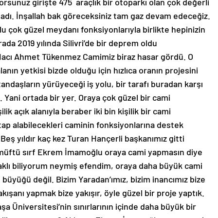
ladı. İnşallah bak göreceksiniz tam gaz devam edeceğiz.
çok güzel meydanı fonksiyonlarıyla birlikte hepinizin
da 2019 yılında Silivri’de bir deprem oldu
 Hacı Ahmet Tükenmez Camimiz biraz hasar gördü. O
lanın yetkisi bizde olduğu için hızlıca oranın projesini
tandaşların yürüyeceği iş yolu, bir tarafı buradan karşı
 Yani ortada bir yer. Oraya çok güzel bir cami
ilik açık alanıyla beraber iki bin kişilik bir cami
itap alabilecekleri caminin fonksiyonlarına destek
eş yıldır kaç kez Turan Hançerli başkanımız gitti
Bir müftü sırf Ekrem İmamoğlu oraya cami yapmasın diye
 aklı biliyorum neymiş efendim, oraya daha büyük cami
n büyüğü değil. Bizim Yaradan’ımız, bizim inancımız bize
şanı yapmak bize yakışır, öyle güzel bir proje yaptık.
a Üniversitesi’nin sınırlarının içinde daha büyük bir
 biliyor musunuz? Aklı sıra Ekrem İmamoğlu oraya cami