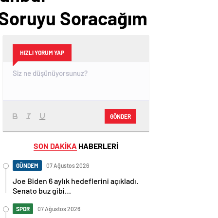
 Soruyu Soracağım
HIZLI YORUM YAP
GÖNDER
SON DAKİKA
HABERLERİ
GÜNDEM
07 Ağustos 2026
Joe Biden 6 aylık hedeflerini açıkladı.
Senato buz gibi…
SPOR
07 Ağustos 2026
En fazla kızaran takım Antalyaspor!