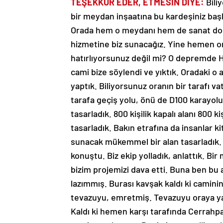
bir meydan inşaatına bu kardeşiniz baş
Orada hem o meydanı hem de sanat dolu 
hizmetine biz sunacağız. Yine hemen ora
hatırlıyorsunuz değil mi? O depremde
cami bize söylendi ve yıktık. Oradaki o a
yaptık. Biliyorsunuz oranın bir tarafı va
tarafa geçiş yolu, önü de D100 karayolu.
tasarladık. 800 kişilik kapalı alanı 800 kiş
tasarladık. Bakın etrafına da insanlar k
sunacak mükemmel bir alan tasarladık. B
konuştu. Biz ekip yolladık, anlattık. 
bizim projemizi dava etti. Buna ben bu
lazımmış. Burası kavşak kaldı ki camini
tevazuyu, emretmiş. Tevazuyu oraya yakı
Kaldı ki hemen karşı tarafında Cerrahpaş
cami tasarlanmış. Beni niye engelliyor