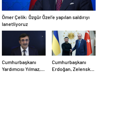
Ömer Çelik: Özgür Özel’e yapılan saldırıyı
lanetliyoruz
Cumhurbaşkanı
Cumhurbaşkanı
Yardımcısı Yılmaz,
Erdoğan, Zelensky
Özgür Özel’e
ile görüştü
yumruklu saldırıyı
kınadı