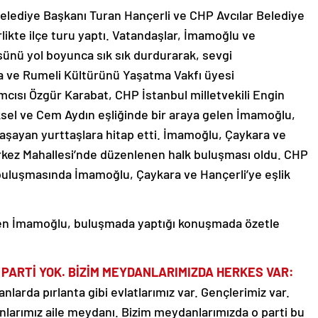
elediye Başkanı Turan Hançerli ve CHP Avcılar Belediye
likte ilçe turu yaptı. Vatandaşlar, İmamoğlu ve
ünü yol boyunca sık sık durdurarak, sevgi
a ve Rumeli Kültürünü Yaşatma Vakfı üyesi
cısı Özgür Karabat, CHP İstanbul milletvekili Engin
üksel ve Cem Aydın eşliğinde bir araya gelen İmamoğlu,
aşayan yurttaşlara hitap etti. İmamoğlu, Çaykara ve
Merkez Mahallesi’nde düzenlenen halk buluşması oldu. CHP
k buluşmasında İmamoğlu, Çaykara ve Hançerli’ye eşlik
yen İmamoğlu, buluşmada yaptığı konuşmada özetle
 PARTİ YOK. BİZİM MEYDANLARIMIZDA HERKES VAR:
arda pırlanta gibi evlatlarımız var. Gençlerimiz var.
nlarımız aile meydanı. Bizim meydanlarımızda o parti bu