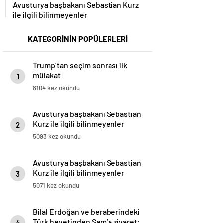
ile ilgili bilinmeyenler
KATEGORİNİN POPÜLERLERİ
Trump’tan seçim sonrası ilk
mülakat
1
8104 kez okundu
Avusturya başbakanı Sebastian
Kurz ile ilgili bilinmeyenler
2
5093 kez okundu
Avusturya başbakanı Sebastian
Kurz ile ilgili bilinmeyenler
3
5071 kez okundu
Bilal Erdoğan ve beraberindeki
Türk heyetinden Şam’a ziyaret:
4