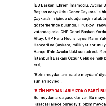
İBB Başkanı Ekrem İmamoğlu, Avcılar B
Başkan adayı Utku Caner Çaykara ile bir
Çaykara’nın içinde olduğu seçim otobüs
gösterilerinde bulundu. Firuzköy Traky
vatandaşlarla, CHP Genel Başkan Yardım
Altay, CHP Parti Meclisi üyesi Mahir Y
Hançerli ve Çaykara, mülkiyet sorunu y
Hançerli’nin Avcılar’daki son adresi, 
İstanbul İl Başkanı Özgür Çelik de hal
etti.
“Bizim meydanlarımız aile meydanı” di
şunları söyledi:
“
BİZİM MEYDANLARIMIZDA O PARTİ BU
Bu meydanlarda çocuklar var. Bu meydanl
Kısacası ailece buradayız, bizim meyda