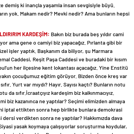
bize demiş ki inançla yaşamla insan sevgisiyle büyü.
yarın yok. Makam nedir? Mevki nedir? Ama bunların hepsi
LDIRIRIM KARDEŞİM:
Bakın biz burada beş yıldır cami
yor ama gene o camiyi biz yapacağız. Pırlanta gibi bir
el işler yaptık. Başkanım da biliyor, şu Marmara
Kemal Caddesi, Reşit Paşa Caddesi ve buradaki bir kısım
ul’un her ilçesine kent lokantası açacağız. Yine Enstitü
 yakın çocuğumuz eğitim görüyor. Bizden önce kreş var
 sıfır. Yurt var mıydı? Hayır. Sayısı kaçtı? Bunların notu
otu da sıfır.İcraatçıyız kardeşim biz kalkınmacıyız.
imi biz kazanınca ne yaptılar? Seçimi elimizden almaya
imi iptal ettikten sonra hep birlikte bunlara demokrasi
si dersi verdikten sonra ne yaptılar? Hakkımızda dava
. Siyasi yasak koymaya çalışıyorlar soruşturma koydular,
de beni yıldıracaklar. Ben yılmam kardeşim ben adamı