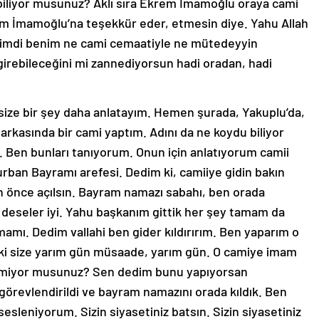
m İmamoğlu’na teşekkür eder, etmesin diye. Yahu Allah
n. Şimdi benim ne cami cemaatiyle ne mütedeyyin
 girebileceğini mi zannediyorsun hadi oradan, hadi
size bir şey daha anlatayım. Hemen şurada, Yakuplu’da,
arkasında bir cami yaptım. Adını da ne koydu biliyor
 Ben bunları tanıyorum. Onun için anlatıyorum camii
urban Bayramı arefesi. Dedim ki, camiiye gidin bakın
an önce açılsın. Bayram namazı sabahı, ben orada
 deseler iyi. Yahu başkanım gittik her şey tamam da
mı. Dedim vallahi ben gider kıldırırım. Ben yaparım o
im ki size yarım gün müsaade, yarım gün. O camiye imam
rmiyor musunuz? Sen dedim bunu yapıyorsan
örevlendirildi ve bayram namazını orada kıldık. Ben
sleniyorum. Sizin siyasetiniz batsın. Sizin siyasetiniz