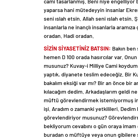
yaparsa hani mütedeyyin insanlar Ekre
seni ıslah etsin. Allah seni ıslah etsi
insanlarla ne inançlı insanlarla aramıza
oradan. Hadi oradan.
SİZİN SİYASETİNİZ BATSIN:
Bakın ben 
hemen D 100 orada hasırcılar var. Onun 
musunuz? Kuvay-i Milliye Cami koydum.
yaptık, diyanete teslim edeceğiz. Bir K
bakalım eksiği var mı? Bir an önce bir 
kılacağım dedim. Arkadaşlarım geldi ne
müftü görevlendirmek istemiyormuş ima
işi. Aradım o zamanki yetkilileri. Ded
görevlendiriyor musunuz? Görevlendi
bekliyorum cevabını o gün oraya imam g
buradan o müftüye veya onun gibilere se