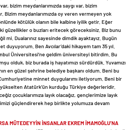
var, bizim meydanlarımızda saygı var, bizim
var. Bizim meydanlarımızda oy veren vermeyen yok
ünde kötülük olanın bile kalbine iyilik getir. Eğer
i güzellikler o buzları eritecek göreceksiniz. Biz bunu
ğil mi. Dualarınız sayesinde dimdik ayaktayız. Bugün
net duyuyorum. Ben Avcılar’daki hikayem tam 35 yıl.
ul Üniversitesi’ne geldim üniversiteyi bitirdim. Bu
omşu olduk, biz burada iş hayatımızı sürdürdük. Yuvamızı
nın en güzel şehrine belediye başkanı oldum. Beni bu
Cumhuriyetine minnet duygularımı iletiyorum. Beni bir
yükselten Atatürk’ün kurduğu Türkiye değerleridir.
eğiz çocuklarımıza layık olacağız, gençlerimize layık
imizi güçlendirerek hep birlikte yolumuza devam
ARSA MÜTEDEYYİN İNSANLAR EKREM İMAMOĞLU’NA
yorsunuz girişte 475 araçlık bir otoparkı olan çok değerli