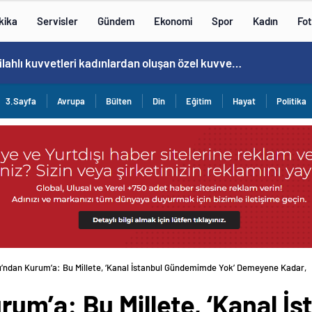
kika
Servisler
Gündem
Ekonomi
Spor
Kadın
Fot
Cristiano Ronaldo’nun akıllara zarar tüm kariyerinin istatistiğini çıkardık !
3.Sayfa
Avrupa
Bülten
Din
Eğitim
Hayat
Politika
’ndan Kurum’a: Bu Millete, ‘Kanal İstanbul Gündemimde Yok’ Demeyene Kadar,
m’a: Bu Millete, ‘Kanal İs