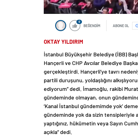
0
BEĞENDİM
ABONE OL
OKTAY YILDIRIM
İstanbul Büyükşehir Belediye (İBB) Ba
Hançerli ve CHP Avcılar Belediye Başkan
gerçekleştirdi. Hançerli’ye tavrı neden
partili duruşunu, yoldaşlığını alkışlıyo
ediyorum” dedi. İmamoğlu, rakibi Murat
gündeminde olmayan, onun gündeminde
‘Kanal İstanbul gündemimde yok’ demey
gündeminde yok da sizin tensipleriyle a
yaptığınız, hükümetin veya Sayın Cum
açıkla” dedi.