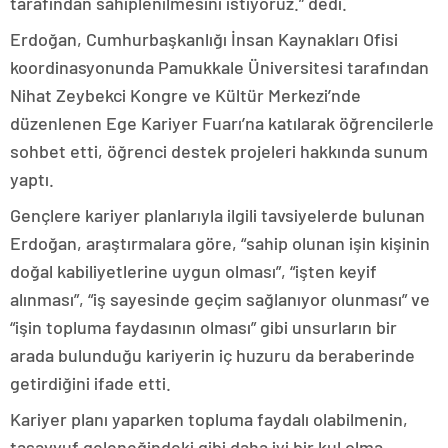
tarafından sahiplenilmesini istiyoruz.” dedi.
Erdoğan, Cumhurbaşkanlığı İnsan Kaynakları Ofisi
koordinasyonunda Pamukkale Üniversitesi tarafından
Nihat Zeybekci Kongre ve Kültür Merkezi’nde
düzenlenen Ege Kariyer Fuarı’na katılarak öğrencilerle
sohbet etti, öğrenci destek projeleri hakkında sunum
yaptı.
Gençlere kariyer planlarıyla ilgili tavsiyelerde bulunan
Erdoğan, araştırmalara göre, “sahip olunan işin kişinin
doğal kabiliyetlerine uygun olması”, “işten keyif
alınması”, “iş sayesinde geçim sağlanıyor olunması” ve
“işin topluma faydasının olması” gibi unsurların bir
arada bulunduğu kariyerin iç huzuru da beraberinde
getirdiğini ifade etti.
Kariyer planı yaparken topluma faydalı olabilmenin,
tasavvuf geleneğindeki gibi daha iyi bir kul olma