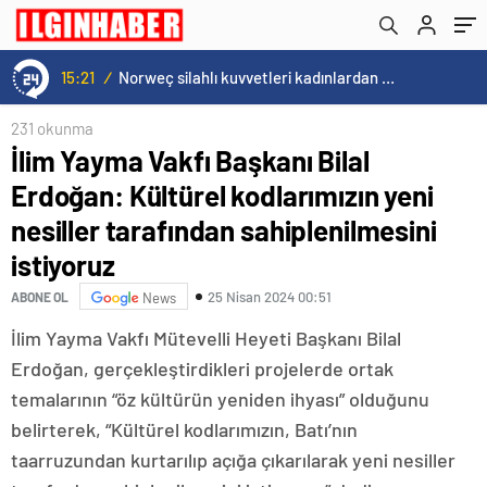
sahiplenilmesini istiyoruz
15:21
/
Norweç silahlı kuvvetleri kadınlardan oluşan özel kuvvetler eğitimlerini başlattı.
231 okunma
İlim Yayma Vakfı Başkanı Bilal
Erdoğan: Kültürel kodlarımızın yeni
nesiller tarafından sahiplenilmesini
istiyoruz
25 Nisan 2024 00:51
ABONE OL
News
İlim Yayma Vakfı Mütevelli Heyeti Başkanı Bilal
Erdoğan, gerçekleştirdikleri projelerde ortak
temalarının “öz kültürün yeniden ihyası” olduğunu
belirterek, “Kültürel kodlarımızın, Batı’nın
taarruzundan kurtarılıp açığa çıkarılarak yeni nesiller