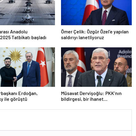
arası Anadolu
Ömer Çelik: Özgür Özel’e yapılan
2025 Tatbikatı başladı
saldırıyı lanetliyoruz
başkanı Erdoğan,
Müsavat Dervişoğlu: PKK’nın
y ile görüştü
bildirgesi, bir ihanet
açıklamasıdır