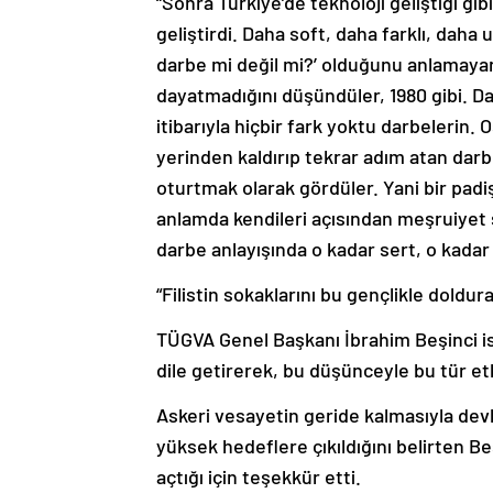
“Sonra Türkiye’de teknoloji geliştiği gib
geliştirdi. Daha soft, daha farklı, daha 
darbe mi değil mi?’ olduğunu anlamayanla
dayatmadığını düşündüler, 1980 gibi. D
itibarıyla hiçbir fark yoktu darbelerin.
yerinden kaldırıp tekrar adım atan dar
oturtmak olarak gördüler. Yani bir padişa
anlamda kendileri açısından meşruiyet
darbe anlayışında o kadar sert, o kadar a
“Filistin sokaklarını bu gençlikle doldur
TÜGVA Genel Başkanı İbrahim Beşinci is
dile getirerek, bu düşünceyle bu tür etk
Askeri vesayetin geride kalmasıyla devl
yüksek hedeflere çıkıldığını belirten 
açtığı için teşekkür etti.