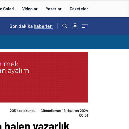
o Galeri
Videolar
Yazarlar
Gazeteler
15:20
Son dakika
/
haberleri
205 kez okundu
|
Güncelleme: 19 Haziran 2024
00:51
 halen yazarlık