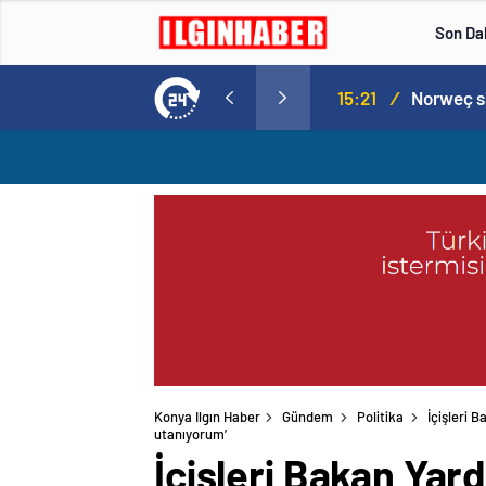
Son Da
aspor! Tam 5 futbolcu….
15:21
/
Konya Ilgın Haber
Gündem
Politika
İçişleri 
utanıyorum’
İçişleri Bakan Yar