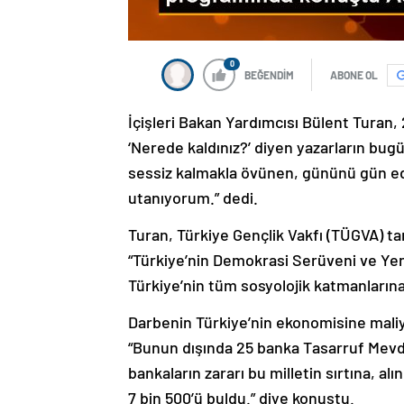
0
BEĞENDİM
ABONE OL
İçişleri Bakan Yardımcısı Bülent Turan,
‘Nerede kaldınız?’ diyen yazarların bu
sessiz kalmakla övünen, gününü gün ed
utanıyorum.” dedi.
Turan, Türkiye Gençlik Vakfı (TÜGVA) 
“Türkiye’nin Demokrasi Serüveni ve Ye
Türkiye’nin tüm sosyolojik katmanlarına 
Darbenin Türkiye’nin ekonomisine maliy
“Bunun dışında 25 banka Tasarruf Mevdu
bankaların zararı bu milletin sırtına, alı
7 bin 500’ü buldu.” diye konuştu.