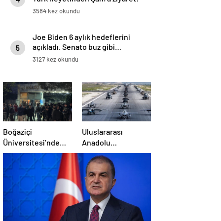
Emevi Camii’nde namaz kıldılar
3584 kez okundu
Joe Biden 6 aylık hedeflerini
açıkladı. Senato buz gibi…
5
3127 kez okundu
Boğaziçi
Uluslararası
Üniversitesi’nde
Anadolu
polise saldırı: 97
Ankası-2025
gözaltı
Tatbikatı başladı