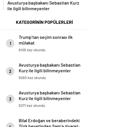
Avusturya başbakanı Sebastian Kurz
ile ilgili bilinmeyenler
KATEGORİNİN POPÜLERLERİ
Trump’tan seçim sonrası ilk
mülakat
1
8105 kez okundu
Avusturya başbakanı Sebastian
Kurz ile ilgili bilinmeyenler
2
5093 kez okundu
Avusturya başbakanı Sebastian
Kurz ile ilgili bilinmeyenler
3
5071 kez okundu
Bilal Erdoğan ve beraberindeki
Türk heyetinden Şam’a ziyaret:
4