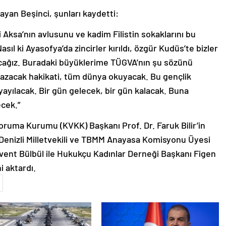
layan Beşinci, şunları kaydetti:
 Aksa’nın avlusunu ve kadim Filistin sokaklarını bu
sıl ki Ayasofya’da zincirler kırıldı, özgür Kudüs’te bizler
acağız. Buradaki büyüklerime TÜGVA’nın şu sözünü
yazacak hakikati, tüm dünya okuyacak. Bu gençlik
ayılacak. Bir gün gelecek, bir gün kalacak. Buna
ecek.”
oruma Kurumu (KVKK) Başkanı Prof. Dr. Faruk Bilir’in
 Denizli Milletvekili ve TBMM Anayasa Komisyonu Üyesi
vent Bülbül ile Hukukçu Kadınlar Derneği Başkanı Figen
 aktardı.