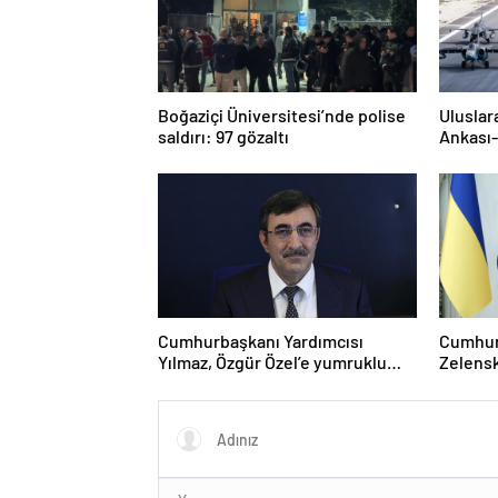
Boğaziçi Üniversitesi’nde polise
Uluslar
saldırı: 97 gözaltı
Ankası-
Cumhurbaşkanı Yardımcısı
Cumhur
Yılmaz, Özgür Özel’e yumruklu
Zelensk
saldırıyı kınadı