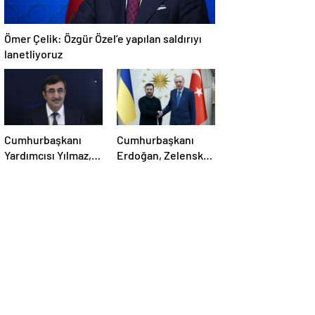
Ömer Çelik: Özgür Özel’e yapılan saldırıyı
lanetliyoruz
Cumhurbaşkanı
Cumhurbaşkanı
Yardımcısı Yılmaz,
Erdoğan, Zelensky
Özgür Özel’e
ile görüştü
yumruklu saldırıyı
kınadı