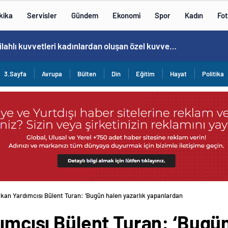
kika
Servisler
Gündem
Ekonomi
Spor
Kadın
Fot
Norweç silahlı kuvvetleri kadınlardan oluşan özel kuvvetler eğitimlerini başlattı.
3.Sayfa
Avrupa
Bülten
Din
Eğitim
Hayat
Politika
Bakan Yardımcısı Bülent Turan: ‘Bugün halen yazarlık yapanlardan
dımcısı Bülent Turan: ‘Bugün