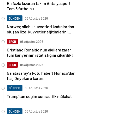
En fazla kızaran takım Antalyaspor!
Tam 5 futbolcu….
GÜNDEM
08 Ağustos 2026
Norweç silahlı kuvvetleri kadınlardan
oluşan özel kuvvetler eğitimlerini
başlattı.
SPOR
08 Ağustos 2026
Cristiano Ronaldo’nun akıllara zarar
tüm kariyerinin istatistiğini çıkardık !
SPOR
08 Ağustos 2026
Galatasaray’a kötü haber! Monaco’dan
flaş Onyekuru kararı.
GÜNDEM
08 Ağustos 2026
Trump’tan seçim sonrası ilk mülakat
GÜNDEM
08 Ağustos 2026