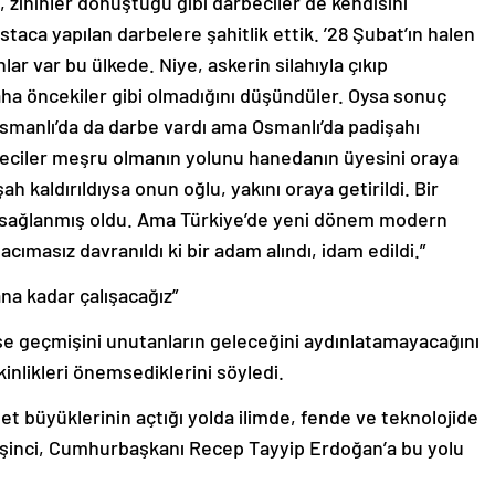
i, zihinler dönüştüğü gibi darbeciler de kendisini
ustaca yapılan darbelere şahitlik ettik. ’28 Şubat’ın halen
r var bu ülkede. Niye, askerin silahıyla çıkıp
aha öncekiler gibi olmadığını düşündüler. Oysa sonuç
 Osmanlı’da da darbe vardı ama Osmanlı’da padişahı
beciler meşru olmanın yolunu hanedanın üyesini oraya
h kaldırıldıysa onun oğlu, yakını oraya getirildi. Bir
 sağlanmış oldu. Ama Türkiye’de yeni dönem modern
cımasız davranıldı ki bir adam alındı, idam edildi.”
ana kadar çalışacağız”
e geçmişini unutanların geleceğini aydınlatamayacağını
inlikleri önemsediklerini söyledi.
et büyüklerinin açtığı yolda ilimde, fende ve teknolojide
Beşinci, Cumhurbaşkanı Recep Tayyip Erdoğan’a bu yolu