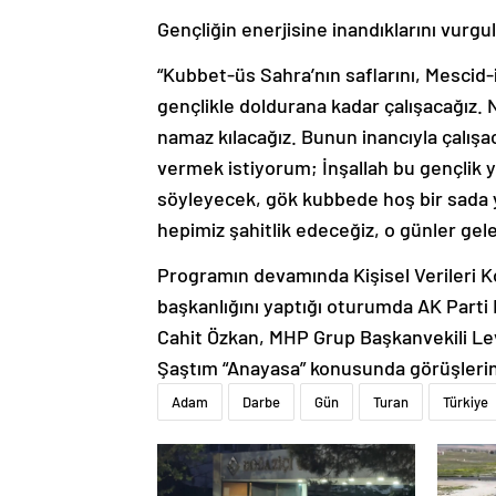
Gençliğin enerjisine inandıklarını vurgu
“Kubbet-üs Sahra’nın saflarını, Mescid-i
gençlikle doldurana kadar çalışacağız. Na
namaz kılacağız. Bunun inancıyla çalış
vermek istiyorum; İnşallah bu gençlik 
söyleyecek, gök kubbede hoş bir sada y
hepimiz şahitlik edeceğiz, o günler gel
Programın devamında Kişisel Verileri K
başkanlığını yaptığı oturumda AK Parti
Cahit Özkan, MHP Grup Başkanvekili Le
Şaştım “Anayasa” konusunda görüşlerini
Adam
Darbe
Gün
Turan
Türkiye